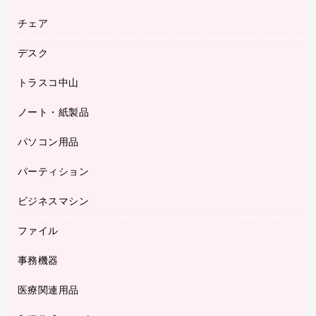
園芸用品
ゴム印（フリーサイズ印）作成サービス
チェア
カウネットスタンプ作成サービス
工場用品
ゴム印（一行印）作成サービス
シヤチハタスタンプ作成サービス
デスク
オフィスチェア
梱包用テープ
ミーティングチェア
梱包用品
トラスコ中山
カウンター
応接イス・ベンチ
結束用品
デスク
ノート・紙製品
建築・作業用品
防災用備蓄食品・飲料
ミーティングテーブル
研究・環境管理用品
パソコン用品
ノート
防災用品
バインダーノート
養生用品
パーティション
キーボード／テンキー
ルーズリーフ
スマートフォン／モバイル周辺機器
ビジネスマシン
パーティション
伝票
セキュリティ用品
ホワイトボード・黒板
典礼用品
ファイル
インクジェットプリンタ／複合機
ディスプレイモニター
各種用紙
コピー機
ネットワーク／ＬＡＮアクセサリー
事務機器
その他ファイル
封筒
スキャナー
ネットワーク／ＬＡＮ機器
カードケース
医療関連用品
シュレッダ
帳簿
デジタルカメラ
パソコンアクセサリー
クリップボード
タイムカード