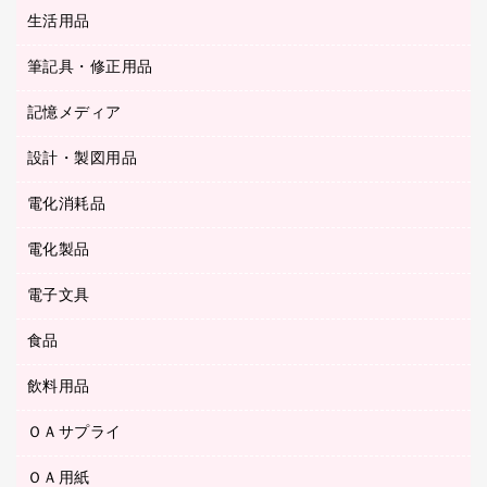
統一伝票用ファイル
スティックのり
生活用品
カウネットギフト
ＰＯＰ用品
背幅が伸びるファイル
ステープラー本体
カウネットギフト（食品・飲料）
筆記具・修正用品
その他雑貨
２穴リフィル・２穴インデックス
ステープル針
高島屋
キッチン用品
３０穴リフィル・３０穴インデックス
記憶メディア
シャープペンシル
スプレーのり クリーナー
カウネットギフト
ゴミ袋
Ｚ式ファイル
シャープペンシル用替芯
セロハンテープ
設計・製図用品
ブルーレイディスク
スポーツ・レジャー用品
ホワイトボード用マーカー
テープのり
メディア収納用品
スリッパ・サンダル・シューズ
電化消耗品
設計・製図用品
ボールペン用替芯
テープカッター
ＣＤ－Ｒ
タオル・アメニティ用品
ボールペン（ゲルインク）
電化製品
アルバム
デスクトレー
ＣＤ－ＲＷ
ダストボックス
ボールペン（油性）
デスクライト
デスクマット
ＤＶＤ
電子文具
その他電化製品
ティッシュペーパー
マーキングペン（水性）
フィルム・カメラ用品
パンチ
キッチン・調理家電
トイレットペーパー
食品
その他電子文具
マーキングペン（油性）
乾電池・充電池
ファスナーつづり紐
掃除機・クリーナー
トイレ用品
ラベルテープ
万年筆
懐中電灯・ライト
飲料用品
菓子
フロアケース
空調・季節家電
トイレ用洗剤
ラベルライター
修正テープ
電球・蛍光灯
食品
ブックエンド／ブックスタンド
ＡＶ機器・アクセサリー
ＯＡサプライ
お茶備品
ハンドソープ・石鹸
電卓
修正液・修正ペン
メッシュケース／ペンケース
ＯＡタップ／延長コード
インスタントコーヒー
ペーパータオル
ＯＡ用紙
インクカートリッジ
消しゴム