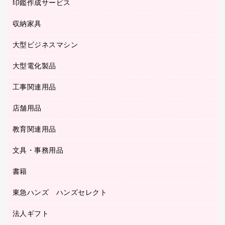
慶弔用品
ファクシミリ
印鑑作成サービス
介護用品
パソコンバッグ／収納用品
クリヤーブック（固定式）
タイムレコーダー
粘着メモ
プロジェクタ
使い捨て手袋
パソコン周辺機器
クリヤーブック（差替式）
収納家具
印鑑作成サービス
ラミネータ
額縁
メモリーカード
保健用品
マウス
クリヤーホルダー
ラミネートフィルム
大型ビジネスマシン
その他収納
レーザープリンタ／複合機
医療関連用品
マウスパッド
コンピュータ用ファイル
レーザーポインター
ロッカー・下駄箱
電話機
感染症対策用品
大型電化製品
プリンタ
各種ケーブル
パイプ式ファイル
大型シュレッダー（共配）
保管庫・書庫
ＵＳＢメモリ
感染症対策用品（食品・飲料・食添製品）
ＨＤＤ／ＳＳＤ
ファイルボックス
工事関連用品
テレビ・ＡＶ機器
ＯＨＰ用品
金庫
ＬＡＮケーブル
フォルダー
冷蔵庫・キッチン・調理家電
店舗用品
屋外用品
ＯＡクリーナー／エアダスター
フラットファイル
工事関連用品
教育関連用品
カウンター／お会計用品
ＯＡフィルター
リングファイル
サイン・看板用品
ＵＳＢハブ／ＵＳＢアクセサリー
レターファイル
文具・事務用品
教育関連用品
ディスプレイ用品
収納保存用品
書籍
その他文具
レジ・ポリ袋
名刺整理用品
はさみ
店舗運営用品
東急ハンズ ハンズセレクト
パソコンソフト
持ち出しファイル
カッター
紙手提げ袋
板目表紙・綴込表紙
法人ギフト
東急ハンズ
クリップ
陳列什器