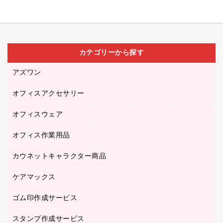
カテゴリーから探す
アズワン
オフィスアクセサリー
医療・介護用品（食品・飲料・食添製品）
研究・環境管理用品
オフィスウェア
オフィスアクセサリー
オフィス作業用品
アウター
ブラウス・シャツ
カウネットキャラクター商品
ペット用品
医療・介護・ワーキングウェア
作業用手袋
ケアマックス
カウネットキャラクター商品
作業用雑貨
ゴム印作成サービス
医療・介護用品（食品・飲料・食添製品）
倉庫収納用品
台車・脚立
スタンプ作成サービス
ゴム印作成サービス