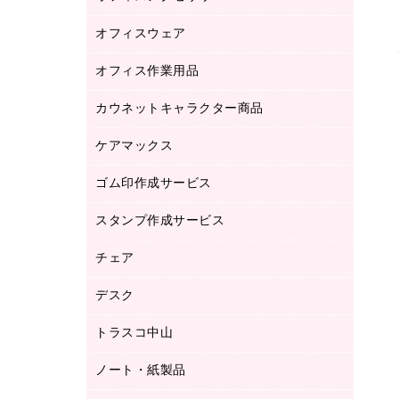
品）
オフィスウェア
オフィスアクセサリー
研究・環境管理用品
オフィス作業用品
アウター
ブラウス・シャツ
カウネットキャラクター商品
ペット用品
医療・介護・ワーキングウェア
作業用手袋
ケアマックス
カウネットキャラクター商品
作業用雑貨
ゴム印作成サービス
医療・介護用品（食品・飲料・食添製
倉庫収納用品
品）
台車・脚立
スタンプ作成サービス
ゴム印作成サービス
園芸用品
ゴム印（フリーサイズ印）作成サービス
チェア
カウネットスタンプ作成サービス
工場用品
ゴム印（一行印）作成サービス
シヤチハタスタンプ作成サービス
デスク
オフィスチェア
梱包用テープ
ミーティングチェア
梱包用品
トラスコ中山
カウンター
応接イス・ベンチ
結束用品
デスク
ノート・紙製品
建築・作業用品
防災用備蓄食品・飲料
ミーティングテーブル
研究・環境管理用品