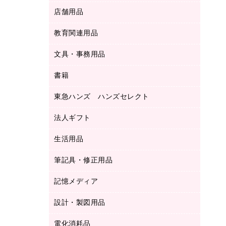
ＬＡＮケーブル
フォルダー
冷蔵庫・キッチン・調理家電
店舗用品
屋外用品
ＯＡクリーナー／エアダスター
フラットファイル
工事関連用品
教育関連用品
カウンター／お会計用品
ＯＡフィルター
リングファイル
サイン・看板用品
ＵＳＢハブ／ＵＳＢアクセサリー
レターファイル
文具・事務用品
教育関連用品
ディスプレイ用品
収納保存用品
書籍
その他文具
レジ・ポリ袋
名刺整理用品
はさみ
店舗運営用品
東急ハンズ ハンズセレクト
パソコンソフト
持ち出しファイル
カッター
紙手提げ袋
板目表紙・綴込表紙
法人ギフト
東急ハンズ
クリップ
陳列什器
統一伝票用ファイル
スティックのり
生活用品
カウネットギフト
ＰＯＰ用品
背幅が伸びるファイル
ステープラー本体
カウネットギフト（食品・飲料）
筆記具・修正用品
その他雑貨
２穴リフィル・２穴インデックス
ステープル針
高島屋
キッチン用品
３０穴リフィル・３０穴インデックス
記憶メディア
シャープペンシル
スプレーのり クリーナー
カウネットギフト
ゴミ袋
Ｚ式ファイル
シャープペンシル用替芯
セロハンテープ
設計・製図用品
ブルーレイディスク
スポーツ・レジャー用品
ホワイトボード用マーカー
テープのり
メディア収納用品
スリッパ・サンダル・シューズ
電化消耗品
設計・製図用品