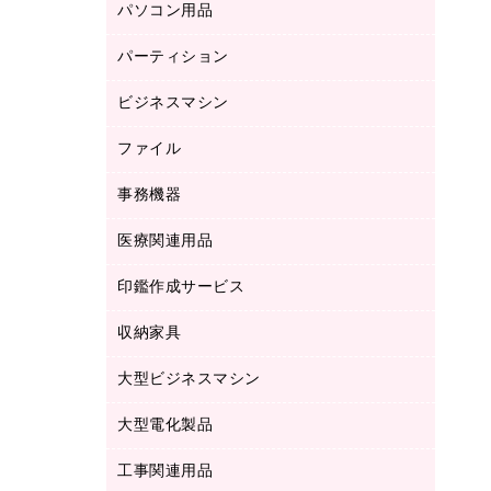
パソコン用品
ノート
防災用品
バインダーノート
養生用品
パーティション
キーボード／テンキー
ルーズリーフ
スマートフォン／モバイル周辺機器
ビジネスマシン
パーティション
伝票
セキュリティ用品
ホワイトボード・黒板
典礼用品
ファイル
インクジェットプリンタ／複合機
ディスプレイモニター
各種用紙
コピー機
ネットワーク／ＬＡＮアクセサリー
事務機器
その他ファイル
封筒
スキャナー
ネットワーク／ＬＡＮ機器
カードケース
医療関連用品
シュレッダ
帳簿
デジタルカメラ
パソコンアクセサリー
クリップボード
タイムカード
慶弔用品
ファクシミリ
印鑑作成サービス
介護用品
パソコンバッグ／収納用品
クリヤーブック（固定式）
タイムレコーダー
粘着メモ
プロジェクタ
使い捨て手袋
パソコン周辺機器
クリヤーブック（差替式）
収納家具
印鑑作成サービス
ラミネータ
額縁
メモリーカード
保健用品
マウス
クリヤーホルダー
ラミネートフィルム
大型ビジネスマシン
その他収納
レーザープリンタ／複合機
医療関連用品
マウスパッド
コンピュータ用ファイル
レーザーポインター
ロッカー・下駄箱
電話機
感染症対策用品
大型電化製品
プリンタ
各種ケーブル
パイプ式ファイル
大型シュレッダー（共配）
保管庫・書庫
ＵＳＢメモリ
感染症対策用品（食品・飲料・食添製
ＨＤＤ／ＳＳＤ
ファイルボックス
工事関連用品
テレビ・ＡＶ機器
ＯＨＰ用品
品）
金庫