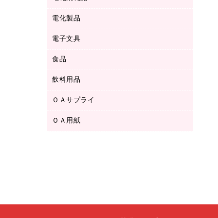
ボールペン用替芯
テープカッター
ＣＤ－Ｒ
タオル・アメニティ用品
ボールペン（ゲルインク）
電化製品
アルバム
デスクトレー
ＣＤ－ＲＷ
ダストボックス
ボールペン（油性）
デスクライト
デスクマット
ＤＶＤ
電子文具
その他電化製品
ティッシュペーパー
マーキングペン（水性）
フィルム・カメラ用品
パンチ
キッチン・調理家電
トイレットペーパー
食品
その他電子文具
マーキングペン（油性）
乾電池・充電池
ファスナーつづり紐
掃除機・クリーナー
トイレ用品
ラベルテープ
万年筆
懐中電灯・ライト
飲料用品
菓子
フロアケース
空調・季節家電
トイレ用洗剤
ラベルライター
修正テープ
電球・蛍光灯
食品
ブックエンド／ブックスタンド
ＡＶ機器・アクセサリー
ＯＡサプライ
お茶備品
ハンドソープ・石鹸
電卓
修正液・修正ペン
メッシュケース／ペンケース
ＯＡタップ／延長コード
インスタントコーヒー
ペーパータオル
ＯＡ用紙
インクカートリッジ
消しゴム
メンディングテープ
コーヒーメーカー・備品
台所用洗剤
コピートナー
筆ペン
その他コピー用紙・プリンタ用紙
ラベル類
ソフトドリンク
掃除用品
トナーカートリッジ
蛍光マーカー
インクジェットプリンタ用紙
レターケース
ミネラルウォーター
掃除用洗剤
ファクシミリトナー
鉛筆
コピー用紙
レタートレー
ミルク・シュガー
殺虫剤
プリンタ用リボン
ハガキ用紙
両面テープ
レギュラーコーヒー
洗濯用品
リサイクルインクカートリッジ
ファクシミリ用紙
保管・整理用品
医薬部外品
洗濯用洗剤
リサイクルトナー（プール方式）
プロッター用紙
備品／小物ケース