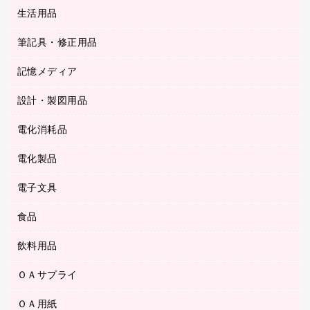
統一伝票用ファイル
スティックのり
生活用品
カウネットギフト
ＰＯＰ用品
背幅が伸びるファイル
ステープラー本体
カウネットギフト（食品・飲料）
筆記具・修正用品
その他雑貨
２穴リフィル・２穴インデックス
ステープル針
高島屋
キッチン用品
３０穴リフィル・３０穴インデックス
記憶メディア
シャープペンシル
スプレーのり クリーナー
カウネットギフト
ゴミ袋
Ｚ式ファイル
シャープペンシル用替芯
セロハンテープ
設計・製図用品
ブルーレイディスク
スポーツ・レジャー用品
ホワイトボード用マーカー
テープのり
メディア収納用品
スリッパ・サンダル・シューズ
電化消耗品
設計・製図用品
ボールペン用替芯
テープカッター
ＣＤ－Ｒ
タオル・アメニティ用品
ボールペン（ゲルインク）
電化製品
アルバム
デスクトレー
ＣＤ－ＲＷ
ダストボックス
ボールペン（油性）
デスクライト
デスクマット
ＤＶＤ
電子文具
その他電化製品
ティッシュペーパー
マーキングペン（水性）
フィルム・カメラ用品
パンチ
キッチン・調理家電
トイレットペーパー
食品
その他電子文具
マーキングペン（油性）
乾電池・充電池
ファスナーつづり紐
掃除機・クリーナー
トイレ用品
ラベルテープ
万年筆
懐中電灯・ライト
飲料用品
菓子
フロアケース
空調・季節家電
トイレ用洗剤
ラベルライター
修正テープ
電球・蛍光灯
食品
ブックエンド／ブックスタンド
ＡＶ機器・アクセサリー
ＯＡサプライ
お茶備品
ハンドソープ・石鹸
電卓
修正液・修正ペン
メッシュケース／ペンケース
ＯＡタップ／延長コード
インスタントコーヒー
ペーパータオル
ＯＡ用紙
インクカートリッジ
消しゴム