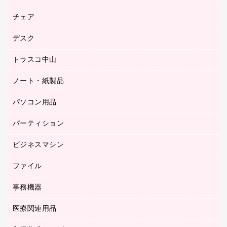
園芸用品
ゴム印（フリーサイズ印）作成サービス
チェア
カウネットスタンプ作成サービス
工場用品
ゴム印（一行印）作成サービス
シヤチハタスタンプ作成サービス
デスク
オフィスチェア
梱包用テープ
ミーティングチェア
梱包用品
トラスコ中山
カウンター
応接イス・ベンチ
結束用品
デスク
ノート・紙製品
建築・作業用品
防災用備蓄食品・飲料
ミーティングテーブル
研究・環境管理用品
パソコン用品
ノート
防災用品
バインダーノート
養生用品
パーティション
キーボード／テンキー
ルーズリーフ
スマートフォン／モバイル周辺機器
ビジネスマシン
パーティション
伝票
セキュリティ用品
ホワイトボード・黒板
典礼用品
ファイル
インクジェットプリンタ／複合機
ディスプレイモニター
各種用紙
コピー機
ネットワーク／ＬＡＮアクセサリー
事務機器
その他ファイル
封筒
スキャナー
ネットワーク／ＬＡＮ機器
カードケース
医療関連用品
シュレッダ
帳簿
デジタルカメラ
パソコンアクセサリー
クリップボード
タイムカード