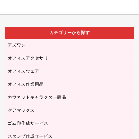
カテゴリーから探す
アズワン
オフィスアクセサリー
医療・介護用品（食品・飲料・食添製品）
研究・環境管理用品
オフィスウェア
オフィスアクセサリー
オフィス作業用品
アウター
ブラウス・シャツ
カウネットキャラクター商品
ペット用品
医療・介護・ワーキングウェア
作業用手袋
ケアマックス
カウネットキャラクター商品
作業用雑貨
ゴム印作成サービス
医療・介護用品（食品・飲料・食添製品）
倉庫収納用品
台車・脚立
スタンプ作成サービス
ゴム印作成サービス