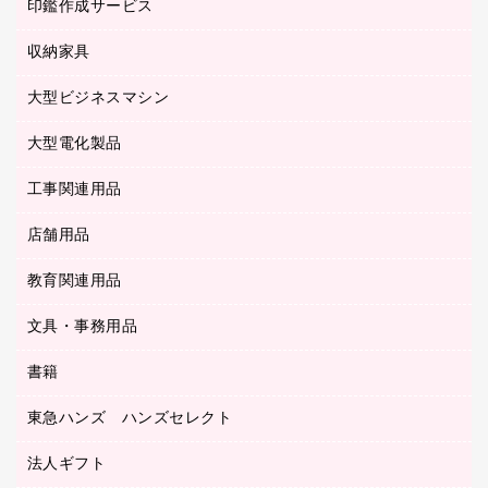
慶弔用品
ファクシミリ
印鑑作成サービス
介護用品
パソコンバッグ／収納用品
クリヤーブック（固定式）
タイムレコーダー
粘着メモ
プロジェクタ
使い捨て手袋
パソコン周辺機器
クリヤーブック（差替式）
収納家具
印鑑作成サービス
ラミネータ
額縁
メモリーカード
保健用品
マウス
クリヤーホルダー
ラミネートフィルム
大型ビジネスマシン
その他収納
レーザープリンタ／複合機
医療関連用品
マウスパッド
コンピュータ用ファイル
レーザーポインター
ロッカー・下駄箱
電話機
感染症対策用品
大型電化製品
プリンタ
各種ケーブル
パイプ式ファイル
大型シュレッダー（共配）
保管庫・書庫
ＵＳＢメモリ
感染症対策用品（食品・飲料・食添製品）
ＨＤＤ／ＳＳＤ
ファイルボックス
工事関連用品
テレビ・ＡＶ機器
ＯＨＰ用品
金庫
ＬＡＮケーブル
フォルダー
冷蔵庫・キッチン・調理家電
店舗用品
屋外用品
ＯＡクリーナー／エアダスター
フラットファイル
工事関連用品
教育関連用品
カウンター／お会計用品
ＯＡフィルター
リングファイル
サイン・看板用品
ＵＳＢハブ／ＵＳＢアクセサリー
レターファイル
文具・事務用品
教育関連用品
ディスプレイ用品
収納保存用品
書籍
その他文具
レジ・ポリ袋
名刺整理用品
はさみ
店舗運営用品
東急ハンズ ハンズセレクト
パソコンソフト
持ち出しファイル
カッター
紙手提げ袋
板目表紙・綴込表紙
法人ギフト
東急ハンズ
クリップ
陳列什器