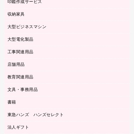
慶弔用品
ファクシミリ
印鑑作成サービス
介護用品
パソコンバッグ／収納用品
クリヤーブック（固定式）
タイムレコーダー
粘着メモ
プロジェクタ
使い捨て手袋
パソコン周辺機器
クリヤーブック（差替式）
収納家具
印鑑作成サービス
ラミネータ
額縁
メモリーカード
保健用品
マウス
クリヤーホルダー
ラミネートフィルム
大型ビジネスマシン
その他収納
レーザープリンタ／複合機
医療関連用品
マウスパッド
コンピュータ用ファイル
レーザーポインター
ロッカー・下駄箱
電話機
感染症対策用品
大型電化製品
プリンタ
各種ケーブル
パイプ式ファイル
大型シュレッダー（共配）
保管庫・書庫
ＵＳＢメモリ
感染症対策用品（食品・飲料・食添製品）
ＨＤＤ／ＳＳＤ
ファイルボックス
工事関連用品
テレビ・ＡＶ機器
ＯＨＰ用品
金庫
ＬＡＮケーブル
フォルダー
冷蔵庫・キッチン・調理家電
店舗用品
屋外用品
ＯＡクリーナー／エアダスター
フラットファイル
工事関連用品
教育関連用品
カウンター／お会計用品
ＯＡフィルター
リングファイル
サイン・看板用品
ＵＳＢハブ／ＵＳＢアクセサリー
レターファイル
文具・事務用品
教育関連用品
ディスプレイ用品
収納保存用品
書籍
その他文具
レジ・ポリ袋
名刺整理用品
はさみ
店舗運営用品
東急ハンズ ハンズセレクト
パソコンソフト
持ち出しファイル
カッター
紙手提げ袋
板目表紙・綴込表紙
法人ギフト
東急ハンズ
クリップ
陳列什器