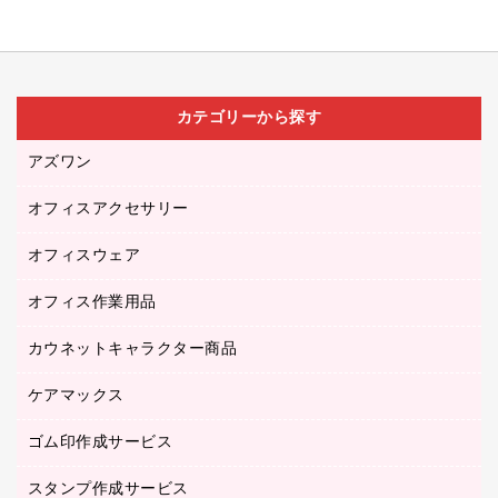
カテゴリーから探す
アズワン
オフィスアクセサリー
医療・介護用品（食品・飲料・食添製品）
研究・環境管理用品
オフィスウェア
オフィスアクセサリー
オフィス作業用品
アウター
ブラウス・シャツ
カウネットキャラクター商品
ペット用品
医療・介護・ワーキングウェア
作業用手袋
ケアマックス
カウネットキャラクター商品
作業用雑貨
ゴム印作成サービス
医療・介護用品（食品・飲料・食添製品）
倉庫収納用品
台車・脚立
スタンプ作成サービス
ゴム印作成サービス