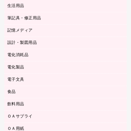
統一伝票用ファイル
スティックのり
生活用品
カウネットギフト
ＰＯＰ用品
背幅が伸びるファイル
ステープラー本体
カウネットギフト（食品・飲料）
筆記具・修正用品
その他雑貨
２穴リフィル・２穴インデックス
ステープル針
高島屋
キッチン用品
３０穴リフィル・３０穴インデックス
記憶メディア
シャープペンシル
スプレーのり クリーナー
カウネットギフト
ゴミ袋
Ｚ式ファイル
シャープペンシル用替芯
セロハンテープ
設計・製図用品
ブルーレイディスク
スポーツ・レジャー用品
ホワイトボード用マーカー
テープのり
メディア収納用品
スリッパ・サンダル・シューズ
電化消耗品
設計・製図用品
ボールペン用替芯
テープカッター
ＣＤ－Ｒ
タオル・アメニティ用品
ボールペン（ゲルインク）
電化製品
アルバム
デスクトレー
ＣＤ－ＲＷ
ダストボックス
ボールペン（油性）
デスクライト
デスクマット
ＤＶＤ
電子文具
その他電化製品
ティッシュペーパー
マーキングペン（水性）
フィルム・カメラ用品
パンチ
キッチン・調理家電
トイレットペーパー
食品
その他電子文具
マーキングペン（油性）
乾電池・充電池
ファスナーつづり紐
掃除機・クリーナー
トイレ用品
ラベルテープ
万年筆
懐中電灯・ライト
飲料用品
菓子
フロアケース
空調・季節家電
トイレ用洗剤
ラベルライター
修正テープ
電球・蛍光灯
食品
ブックエンド／ブックスタンド
ＡＶ機器・アクセサリー
ＯＡサプライ
お茶備品
ハンドソープ・石鹸
電卓
修正液・修正ペン
メッシュケース／ペンケース
ＯＡタップ／延長コード
インスタントコーヒー
ペーパータオル
ＯＡ用紙
インクカートリッジ
消しゴム