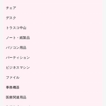
園芸用品
ゴム印（フリーサイズ印）作成サービス
チェア
カウネットスタンプ作成サービス
工場用品
ゴム印（一行印）作成サービス
シヤチハタスタンプ作成サービス
デスク
オフィスチェア
梱包用テープ
ミーティングチェア
梱包用品
トラスコ中山
カウンター
応接イス・ベンチ
結束用品
デスク
ノート・紙製品
建築・作業用品
防災用備蓄食品・飲料
ミーティングテーブル
研究・環境管理用品
パソコン用品
ノート
防災用品
バインダーノート
養生用品
パーティション
キーボード／テンキー
ルーズリーフ
スマートフォン／モバイル周辺機器
ビジネスマシン
パーティション
伝票
セキュリティ用品
ホワイトボード・黒板
典礼用品
ファイル
インクジェットプリンタ／複合機
ディスプレイモニター
各種用紙
コピー機
ネットワーク／ＬＡＮアクセサリー
事務機器
その他ファイル
封筒
スキャナー
ネットワーク／ＬＡＮ機器
カードケース
医療関連用品
シュレッダ
帳簿
デジタルカメラ
パソコンアクセサリー
クリップボード
タイムカード