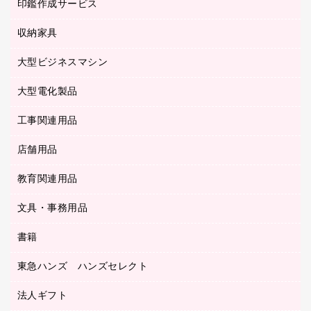
慶弔用品
ファクシミリ
印鑑作成サービス
介護用品
パソコンバッグ／収納用品
クリヤーブック（固定式）
タイムレコーダー
粘着メモ
プロジェクタ
使い捨て手袋
パソコン周辺機器
クリヤーブック（差替式）
収納家具
印鑑作成サービス
ラミネータ
額縁
メモリーカード
保健用品
マウス
クリヤーホルダー
ラミネートフィルム
大型ビジネスマシン
その他収納
レーザープリンタ／複合機
医療関連用品
マウスパッド
コンピュータ用ファイル
レーザーポインター
ロッカー・下駄箱
電話機
感染症対策用品
大型電化製品
プリンタ
各種ケーブル
パイプ式ファイル
大型シュレッダー（共配）
保管庫・書庫
ＵＳＢメモリ
感染症対策用品（食品・飲料・食添製品）
ＨＤＤ／ＳＳＤ
ファイルボックス
工事関連用品
テレビ・ＡＶ機器
ＯＨＰ用品
金庫
ＬＡＮケーブル
フォルダー
冷蔵庫・キッチン・調理家電
店舗用品
屋外用品
ＯＡクリーナー／エアダスター
フラットファイル
工事関連用品
教育関連用品
カウンター／お会計用品
ＯＡフィルター
リングファイル
サイン・看板用品
ＵＳＢハブ／ＵＳＢアクセサリー
レターファイル
文具・事務用品
教育関連用品
ディスプレイ用品
収納保存用品
書籍
その他文具
レジ・ポリ袋
名刺整理用品
はさみ
店舗運営用品
東急ハンズ ハンズセレクト
パソコンソフト
持ち出しファイル
カッター
紙手提げ袋
板目表紙・綴込表紙
法人ギフト
東急ハンズ
クリップ
陳列什器