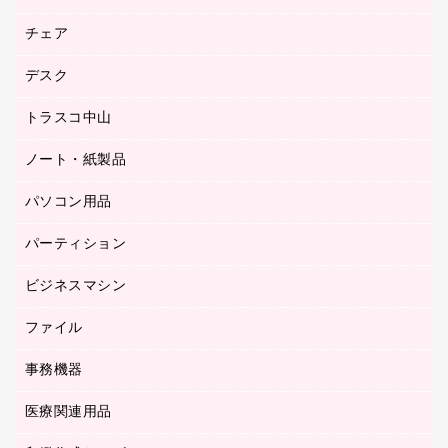
園芸用品
ゴム印（フリーサイズ印）作成サービス
チェア
カウネットスタンプ作成サービス
工場用品
ゴム印（一行印）作成サービス
シヤチハタスタンプ作成サービス
デスク
オフィスチェア
梱包用テープ
ミーティングチェア
梱包用品
トラスコ中山
カウンター
応接イス・ベンチ
結束用品
デスク
ノート・紙製品
建築・作業用品
防災用備蓄食品・飲料
ミーティングテーブル
研究・環境管理用品
パソコン用品
ノート
防災用品
バインダーノート
養生用品
パーティション
キーボード／テンキー
ルーズリーフ
スマートフォン／モバイル周辺機器
ビジネスマシン
パーティション
伝票
セキュリティ用品
ホワイトボード・黒板
典礼用品
ファイル
インクジェットプリンタ／複合機
ディスプレイモニター
各種用紙
コピー機
ネットワーク／ＬＡＮアクセサリー
事務機器
その他ファイル
封筒
スキャナー
ネットワーク／ＬＡＮ機器
カードケース
医療関連用品
シュレッダ
帳簿
デジタルカメラ
パソコンアクセサリー
クリップボード
タイムカード