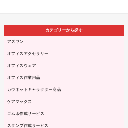
カテゴリーから探す
アズワン
オフィスアクセサリー
医療・介護用品（食品・飲料・食添製品）
研究・環境管理用品
オフィスウェア
オフィスアクセサリー
オフィス作業用品
アウター
ブラウス・シャツ
カウネットキャラクター商品
ペット用品
医療・介護・ワーキングウェア
作業用手袋
ケアマックス
カウネットキャラクター商品
作業用雑貨
ゴム印作成サービス
医療・介護用品（食品・飲料・食添製品）
倉庫収納用品
台車・脚立
スタンプ作成サービス
ゴム印作成サービス