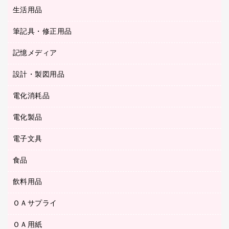
統一伝票用ファイル
スティックのり
生活用品
カウネットギフト
ＰＯＰ用品
背幅が伸びるファイル
ステープラー本体
カウネットギフト（食品・飲料）
筆記具・修正用品
その他雑貨
２穴リフィル・２穴インデックス
ステープル針
高島屋
キッチン用品
３０穴リフィル・３０穴インデックス
記憶メディア
シャープペンシル
スプレーのり クリーナー
カウネットギフト
ゴミ袋
Ｚ式ファイル
シャープペンシル用替芯
セロハンテープ
設計・製図用品
ブルーレイディスク
スポーツ・レジャー用品
ホワイトボード用マーカー
テープのり
メディア収納用品
スリッパ・サンダル・シューズ
電化消耗品
設計・製図用品
ボールペン用替芯
テープカッター
ＣＤ－Ｒ
タオル・アメニティ用品
ボールペン（ゲルインク）
電化製品
アルバム
デスクトレー
ＣＤ－ＲＷ
ダストボックス
ボールペン（油性）
デスクライト
デスクマット
ＤＶＤ
電子文具
その他電化製品
ティッシュペーパー
マーキングペン（水性）
フィルム・カメラ用品
パンチ
キッチン・調理家電
トイレットペーパー
食品
その他電子文具
マーキングペン（油性）
乾電池・充電池
ファスナーつづり紐
掃除機・クリーナー
トイレ用品
ラベルテープ
万年筆
懐中電灯・ライト
飲料用品
菓子
フロアケース
空調・季節家電
トイレ用洗剤
ラベルライター
修正テープ
電球・蛍光灯
食品
ブックエンド／ブックスタンド
ＡＶ機器・アクセサリー
ＯＡサプライ
お茶備品
ハンドソープ・石鹸
電卓
修正液・修正ペン
メッシュケース／ペンケース
ＯＡタップ／延長コード
インスタントコーヒー
ペーパータオル
ＯＡ用紙
インクカートリッジ
消しゴム