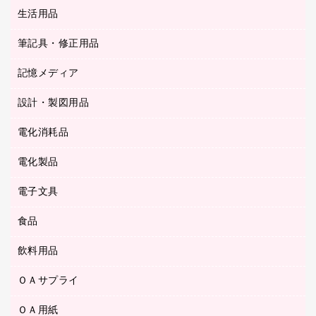
統一伝票用ファイル
スティックのり
生活用品
カウネットギフト
ＰＯＰ用品
背幅が伸びるファイル
ステープラー本体
カウネットギフト（食品・飲料）
筆記具・修正用品
その他雑貨
２穴リフィル・２穴インデックス
ステープル針
高島屋
キッチン用品
３０穴リフィル・３０穴インデックス
記憶メディア
シャープペンシル
スプレーのり クリーナー
カウネットギフト
ゴミ袋
Ｚ式ファイル
シャープペンシル用替芯
セロハンテープ
設計・製図用品
ブルーレイディスク
スポーツ・レジャー用品
ホワイトボード用マーカー
テープのり
メディア収納用品
スリッパ・サンダル・シューズ
電化消耗品
設計・製図用品
ボールペン用替芯
テープカッター
ＣＤ－Ｒ
タオル・アメニティ用品
ボールペン（ゲルインク）
電化製品
アルバム
デスクトレー
ＣＤ－ＲＷ
ダストボックス
ボールペン（油性）
デスクライト
デスクマット
ＤＶＤ
電子文具
その他電化製品
ティッシュペーパー
マーキングペン（水性）
フィルム・カメラ用品
パンチ
キッチン・調理家電
トイレットペーパー
食品
その他電子文具
マーキングペン（油性）
乾電池・充電池
ファスナーつづり紐
掃除機・クリーナー
トイレ用品
ラベルテープ
万年筆
懐中電灯・ライト
飲料用品
菓子
フロアケース
空調・季節家電
トイレ用洗剤
ラベルライター
修正テープ
電球・蛍光灯
食品
ブックエンド／ブックスタンド
ＡＶ機器・アクセサリー
ＯＡサプライ
お茶備品
ハンドソープ・石鹸
電卓
修正液・修正ペン
メッシュケース／ペンケース
ＯＡタップ／延長コード
インスタントコーヒー
ペーパータオル
ＯＡ用紙
インクカートリッジ
消しゴム