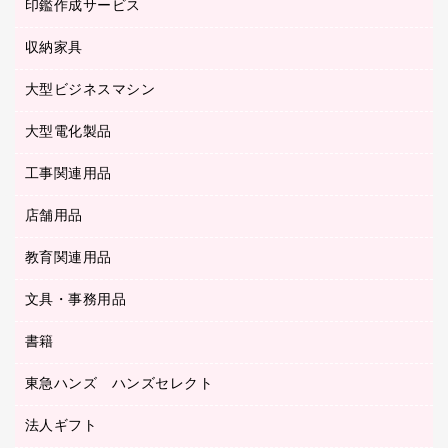
慶弔用品
ファクシミリ
印鑑作成サービス
介護用品
パソコンバッグ／収納用品
クリヤーブック（固定式）
タイムレコーダー
粘着メモ
プロジェクタ
使い捨て手袋
パソコン周辺機器
クリヤーブック（差替式）
収納家具
印鑑作成サービス
ラミネータ
額縁
メモリーカード
保健用品
マウス
クリヤーホルダー
ラミネートフィルム
大型ビジネスマシン
その他収納
レーザープリンタ／複合機
医療関連用品
マウスパッド
コンピュータ用ファイル
レーザーポインター
ロッカー・下駄箱
電話機
感染症対策用品
大型電化製品
プリンタ
各種ケーブル
パイプ式ファイル
大型シュレッダー（共配）
保管庫・書庫
ＵＳＢメモリ
感染症対策用品（食品・飲料・食添製品）
ＨＤＤ／ＳＳＤ
ファイルボックス
工事関連用品
テレビ・ＡＶ機器
ＯＨＰ用品
金庫
ＬＡＮケーブル
フォルダー
冷蔵庫・キッチン・調理家電
店舗用品
屋外用品
ＯＡクリーナー／エアダスター
フラットファイル
工事関連用品
教育関連用品
カウンター／お会計用品
ＯＡフィルター
リングファイル
サイン・看板用品
ＵＳＢハブ／ＵＳＢアクセサリー
レターファイル
文具・事務用品
教育関連用品
ディスプレイ用品
収納保存用品
書籍
その他文具
レジ・ポリ袋
名刺整理用品
はさみ
店舗運営用品
東急ハンズ ハンズセレクト
パソコンソフト
持ち出しファイル
カッター
紙手提げ袋
板目表紙・綴込表紙
法人ギフト
東急ハンズ
クリップ
陳列什器