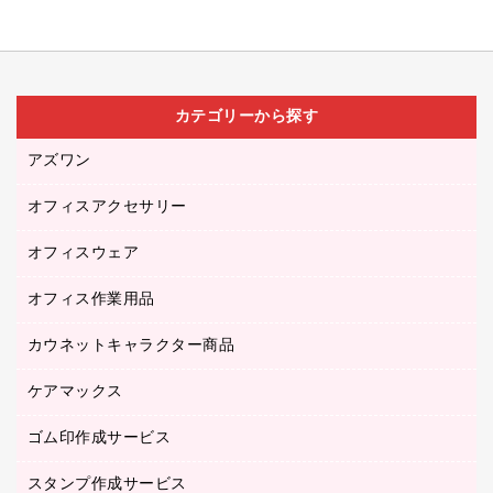
カテゴリーから探す
アズワン
オフィスアクセサリー
医療・介護用品（食品・飲料・食添製品）
研究・環境管理用品
オフィスウェア
オフィスアクセサリー
オフィス作業用品
アウター
ブラウス・シャツ
カウネットキャラクター商品
ペット用品
医療・介護・ワーキングウェア
作業用手袋
ケアマックス
カウネットキャラクター商品
作業用雑貨
ゴム印作成サービス
医療・介護用品（食品・飲料・食添製品）
倉庫収納用品
台車・脚立
スタンプ作成サービス
ゴム印作成サービス