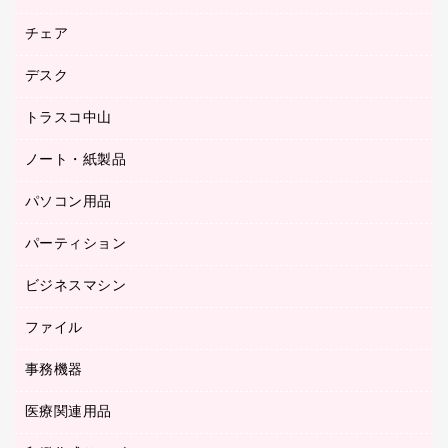
園芸用品
ゴム印（フリーサイズ印）作成サービス
チェア
カウネットスタンプ作成サービス
工場用品
ゴム印（一行印）作成サービス
シヤチハタスタンプ作成サービス
デスク
オフィスチェア
梱包用テープ
ミーティングチェア
梱包用品
トラスコ中山
カウンター
応接イス・ベンチ
結束用品
デスク
ノート・紙製品
建築・作業用品
防災用備蓄食品・飲料
ミーティングテーブル
研究・環境管理用品
パソコン用品
ノート
防災用品
バインダーノート
養生用品
パーティション
キーボード／テンキー
ルーズリーフ
スマートフォン／モバイル周辺機器
ビジネスマシン
パーティション
伝票
セキュリティ用品
ホワイトボード・黒板
典礼用品
ファイル
インクジェットプリンタ／複合機
ディスプレイモニター
各種用紙
コピー機
ネットワーク／ＬＡＮアクセサリー
事務機器
その他ファイル
封筒
スキャナー
ネットワーク／ＬＡＮ機器
カードケース
医療関連用品
シュレッダ
帳簿
デジタルカメラ
パソコンアクセサリー
クリップボード
タイムカード