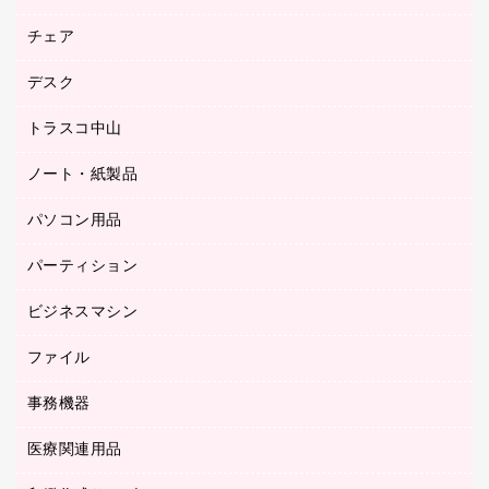
園芸用品
ゴム印（フリーサイズ印）作成サービス
チェア
カウネットスタンプ作成サービス
工場用品
ゴム印（一行印）作成サービス
シヤチハタスタンプ作成サービス
デスク
オフィスチェア
梱包用テープ
ミーティングチェア
梱包用品
トラスコ中山
カウンター
応接イス・ベンチ
結束用品
デスク
ノート・紙製品
建築・作業用品
防災用備蓄食品・飲料
ミーティングテーブル
研究・環境管理用品
パソコン用品
ノート
防災用品
バインダーノート
養生用品
パーティション
キーボード／テンキー
ルーズリーフ
スマートフォン／モバイル周辺機器
ビジネスマシン
パーティション
伝票
セキュリティ用品
ホワイトボード・黒板
典礼用品
ファイル
インクジェットプリンタ／複合機
ディスプレイモニター
各種用紙
コピー機
ネットワーク／ＬＡＮアクセサリー
事務機器
その他ファイル
封筒
スキャナー
ネットワーク／ＬＡＮ機器
カードケース
医療関連用品
シュレッダ
帳簿
デジタルカメラ
パソコンアクセサリー
クリップボード
タイムカード