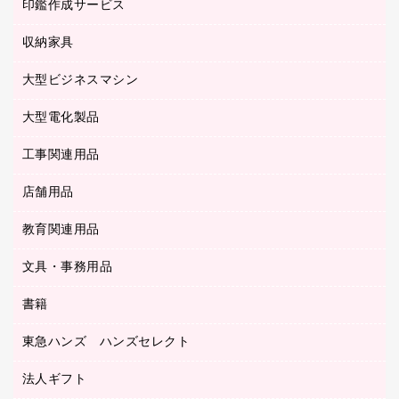
慶弔用品
ファクシミリ
印鑑作成サービス
介護用品
パソコンバッグ／収納用品
クリヤーブック（固定式）
タイムレコーダー
粘着メモ
プロジェクタ
使い捨て手袋
パソコン周辺機器
クリヤーブック（差替式）
収納家具
印鑑作成サービス
ラミネータ
額縁
メモリーカード
保健用品
マウス
クリヤーホルダー
ラミネートフィルム
大型ビジネスマシン
その他収納
レーザープリンタ／複合機
医療関連用品
マウスパッド
コンピュータ用ファイル
レーザーポインター
ロッカー・下駄箱
電話機
感染症対策用品
大型電化製品
プリンタ
各種ケーブル
パイプ式ファイル
大型シュレッダー（共配）
保管庫・書庫
ＵＳＢメモリ
感染症対策用品（食品・飲料・食添製品）
ＨＤＤ／ＳＳＤ
ファイルボックス
工事関連用品
テレビ・ＡＶ機器
ＯＨＰ用品
金庫
ＬＡＮケーブル
フォルダー
冷蔵庫・キッチン・調理家電
店舗用品
屋外用品
ＯＡクリーナー／エアダスター
フラットファイル
工事関連用品
教育関連用品
カウンター／お会計用品
ＯＡフィルター
リングファイル
サイン・看板用品
ＵＳＢハブ／ＵＳＢアクセサリー
レターファイル
文具・事務用品
教育関連用品
ディスプレイ用品
収納保存用品
書籍
その他文具
レジ・ポリ袋
名刺整理用品
はさみ
店舗運営用品
東急ハンズ ハンズセレクト
パソコンソフト
持ち出しファイル
カッター
紙手提げ袋
板目表紙・綴込表紙
法人ギフト
東急ハンズ
クリップ
陳列什器