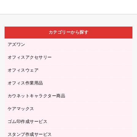
カテゴリーから探す
アズワン
オフィスアクセサリー
医療・介護用品（食品・飲料・食添製品）
研究・環境管理用品
オフィスウェア
オフィスアクセサリー
オフィス作業用品
アウター
ブラウス・シャツ
カウネットキャラクター商品
ペット用品
医療・介護・ワーキングウェア
作業用手袋
ケアマックス
カウネットキャラクター商品
作業用雑貨
ゴム印作成サービス
医療・介護用品（食品・飲料・食添製品）
倉庫収納用品
台車・脚立
スタンプ作成サービス
ゴム印作成サービス