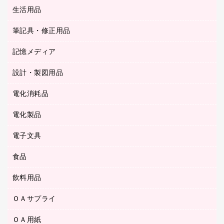
統一伝票用ファイル
スティックのり
生活用品
カウネットギフト
ＰＯＰ用品
背幅が伸びるファイル
ステープラー本体
カウネットギフト（食品・飲料）
筆記具・修正用品
その他雑貨
２穴リフィル・２穴インデックス
ステープル針
高島屋
キッチン用品
３０穴リフィル・３０穴インデックス
記憶メディア
シャープペンシル
スプレーのり クリーナー
カウネットギフト
ゴミ袋
Ｚ式ファイル
シャープペンシル用替芯
セロハンテープ
設計・製図用品
ブルーレイディスク
スポーツ・レジャー用品
ホワイトボード用マーカー
テープのり
メディア収納用品
スリッパ・サンダル・シューズ
電化消耗品
設計・製図用品
ボールペン用替芯
テープカッター
ＣＤ－Ｒ
タオル・アメニティ用品
ボールペン（ゲルインク）
電化製品
アルバム
デスクトレー
ＣＤ－ＲＷ
ダストボックス
ボールペン（油性）
デスクライト
デスクマット
ＤＶＤ
電子文具
その他電化製品
ティッシュペーパー
マーキングペン（水性）
フィルム・カメラ用品
パンチ
キッチン・調理家電
トイレットペーパー
食品
その他電子文具
マーキングペン（油性）
乾電池・充電池
ファスナーつづり紐
掃除機・クリーナー
トイレ用品
ラベルテープ
万年筆
懐中電灯・ライト
飲料用品
菓子
フロアケース
空調・季節家電
トイレ用洗剤
ラベルライター
修正テープ
電球・蛍光灯
食品
ブックエンド／ブックスタンド
ＡＶ機器・アクセサリー
ＯＡサプライ
お茶備品
ハンドソープ・石鹸
電卓
修正液・修正ペン
メッシュケース／ペンケース
ＯＡタップ／延長コード
インスタントコーヒー
ペーパータオル
ＯＡ用紙
インクカートリッジ
消しゴム