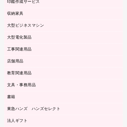
慶弔用品
ファクシミリ
印鑑作成サービス
介護用品
パソコンバッグ／収納用品
クリヤーブック（固定式）
タイムレコーダー
粘着メモ
プロジェクタ
使い捨て手袋
パソコン周辺機器
クリヤーブック（差替式）
収納家具
印鑑作成サービス
ラミネータ
額縁
メモリーカード
保健用品
マウス
クリヤーホルダー
ラミネートフィルム
大型ビジネスマシン
その他収納
レーザープリンタ／複合機
医療関連用品
マウスパッド
コンピュータ用ファイル
レーザーポインター
ロッカー・下駄箱
電話機
感染症対策用品
大型電化製品
プリンタ
各種ケーブル
パイプ式ファイル
大型シュレッダー（共配）
保管庫・書庫
ＵＳＢメモリ
感染症対策用品（食品・飲料・食添製品）
ＨＤＤ／ＳＳＤ
ファイルボックス
工事関連用品
テレビ・ＡＶ機器
ＯＨＰ用品
金庫
ＬＡＮケーブル
フォルダー
冷蔵庫・キッチン・調理家電
店舗用品
屋外用品
ＯＡクリーナー／エアダスター
フラットファイル
工事関連用品
教育関連用品
カウンター／お会計用品
ＯＡフィルター
リングファイル
サイン・看板用品
ＵＳＢハブ／ＵＳＢアクセサリー
レターファイル
文具・事務用品
教育関連用品
ディスプレイ用品
収納保存用品
書籍
その他文具
レジ・ポリ袋
名刺整理用品
はさみ
店舗運営用品
東急ハンズ ハンズセレクト
パソコンソフト
持ち出しファイル
カッター
紙手提げ袋
板目表紙・綴込表紙
法人ギフト
東急ハンズ
クリップ
陳列什器