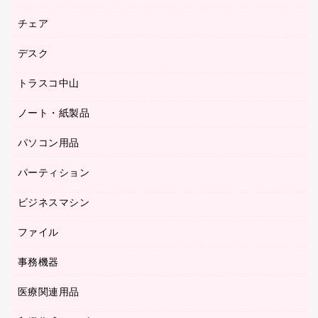
園芸用品
ゴム印（フリーサイズ印）作成サービス
チェア
カウネットスタンプ作成サービス
工場用品
ゴム印（一行印）作成サービス
シヤチハタスタンプ作成サービス
デスク
オフィスチェア
梱包用テープ
ミーティングチェア
梱包用品
トラスコ中山
カウンター
応接イス・ベンチ
結束用品
デスク
ノート・紙製品
建築・作業用品
防災用備蓄食品・飲料
ミーティングテーブル
研究・環境管理用品
パソコン用品
ノート
防災用品
バインダーノート
養生用品
パーティション
キーボード／テンキー
ルーズリーフ
スマートフォン／モバイル周辺機器
ビジネスマシン
パーティション
伝票
セキュリティ用品
ホワイトボード・黒板
典礼用品
ファイル
インクジェットプリンタ／複合機
ディスプレイモニター
各種用紙
コピー機
ネットワーク／ＬＡＮアクセサリー
事務機器
その他ファイル
封筒
スキャナー
ネットワーク／ＬＡＮ機器
カードケース
医療関連用品
シュレッダ
帳簿
デジタルカメラ
パソコンアクセサリー
クリップボード
タイムカード