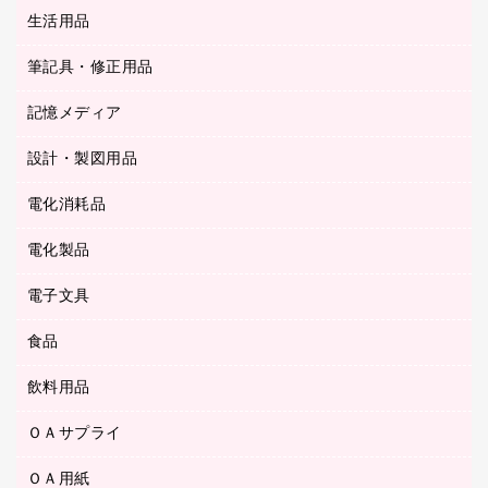
統一伝票用ファイル
スティックのり
生活用品
カウネットギフト
ＰＯＰ用品
背幅が伸びるファイル
ステープラー本体
カウネットギフト（食品・飲料）
筆記具・修正用品
その他雑貨
２穴リフィル・２穴インデックス
ステープル針
高島屋
キッチン用品
３０穴リフィル・３０穴インデックス
記憶メディア
シャープペンシル
スプレーのり クリーナー
カウネットギフト
ゴミ袋
Ｚ式ファイル
シャープペンシル用替芯
セロハンテープ
設計・製図用品
ブルーレイディスク
スポーツ・レジャー用品
ホワイトボード用マーカー
テープのり
メディア収納用品
スリッパ・サンダル・シューズ
電化消耗品
設計・製図用品
ボールペン用替芯
テープカッター
ＣＤ－Ｒ
タオル・アメニティ用品
ボールペン（ゲルインク）
電化製品
アルバム
デスクトレー
ＣＤ－ＲＷ
ダストボックス
ボールペン（油性）
デスクライト
デスクマット
ＤＶＤ
電子文具
その他電化製品
ティッシュペーパー
マーキングペン（水性）
フィルム・カメラ用品
パンチ
キッチン・調理家電
トイレットペーパー
食品
その他電子文具
マーキングペン（油性）
乾電池・充電池
ファスナーつづり紐
掃除機・クリーナー
トイレ用品
ラベルテープ
万年筆
懐中電灯・ライト
飲料用品
菓子
フロアケース
空調・季節家電
トイレ用洗剤
ラベルライター
修正テープ
電球・蛍光灯
食品
ブックエンド／ブックスタンド
ＡＶ機器・アクセサリー
ＯＡサプライ
お茶備品
ハンドソープ・石鹸
電卓
修正液・修正ペン
メッシュケース／ペンケース
ＯＡタップ／延長コード
インスタントコーヒー
ペーパータオル
ＯＡ用紙
インクカートリッジ
消しゴム