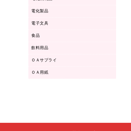
ボールペン用替芯
テープカッター
ＣＤ－Ｒ
タオル・アメニティ用品
ボールペン（ゲルインク）
電化製品
アルバム
デスクトレー
ＣＤ－ＲＷ
ダストボックス
ボールペン（油性）
デスクライト
デスクマット
ＤＶＤ
電子文具
その他電化製品
ティッシュペーパー
マーキングペン（水性）
フィルム・カメラ用品
パンチ
キッチン・調理家電
トイレットペーパー
食品
その他電子文具
マーキングペン（油性）
乾電池・充電池
ファスナーつづり紐
掃除機・クリーナー
トイレ用品
ラベルテープ
万年筆
懐中電灯・ライト
飲料用品
菓子
フロアケース
空調・季節家電
トイレ用洗剤
ラベルライター
修正テープ
電球・蛍光灯
食品
ブックエンド／ブックスタンド
ＡＶ機器・アクセサリー
ＯＡサプライ
お茶備品
ハンドソープ・石鹸
電卓
修正液・修正ペン
メッシュケース／ペンケース
ＯＡタップ／延長コード
インスタントコーヒー
ペーパータオル
ＯＡ用紙
インクカートリッジ
消しゴム
メンディングテープ
コーヒーメーカー・備品
台所用洗剤
コピートナー
筆ペン
その他コピー用紙・プリンタ用紙
ラベル類
ソフトドリンク
掃除用品
トナーカートリッジ
蛍光マーカー
インクジェットプリンタ用紙
レターケース
ミネラルウォーター
掃除用洗剤
ファクシミリトナー
鉛筆
コピー用紙
レタートレー
ミルク・シュガー
殺虫剤
プリンタ用リボン
ハガキ用紙
両面テープ
レギュラーコーヒー
洗濯用品
リサイクルインクカートリッジ
ファクシミリ用紙
保管・整理用品
医薬部外品
洗濯用洗剤
リサイクルトナー（プール方式）
プロッター用紙
備品／小物ケース