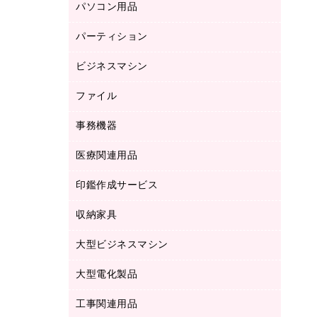
パソコン用品
ノート
防災用品
バインダーノート
養生用品
パーティション
キーボード／テンキー
ルーズリーフ
スマートフォン／モバイル周辺機器
ビジネスマシン
パーティション
伝票
セキュリティ用品
ホワイトボード・黒板
典礼用品
ファイル
インクジェットプリンタ／複合機
ディスプレイモニター
各種用紙
コピー機
ネットワーク／ＬＡＮアクセサリー
事務機器
その他ファイル
封筒
スキャナー
ネットワーク／ＬＡＮ機器
カードケース
医療関連用品
シュレッダ
帳簿
デジタルカメラ
パソコンアクセサリー
クリップボード
タイムカード
慶弔用品
ファクシミリ
印鑑作成サービス
介護用品
パソコンバッグ／収納用品
クリヤーブック（固定式）
タイムレコーダー
粘着メモ
プロジェクタ
使い捨て手袋
パソコン周辺機器
クリヤーブック（差替式）
収納家具
印鑑作成サービス
ラミネータ
額縁
メモリーカード
保健用品
マウス
クリヤーホルダー
ラミネートフィルム
大型ビジネスマシン
その他収納
レーザープリンタ／複合機
医療関連用品
マウスパッド
コンピュータ用ファイル
レーザーポインター
ロッカー・下駄箱
電話機
感染症対策用品
大型電化製品
プリンタ
各種ケーブル
パイプ式ファイル
大型シュレッダー（共配）
保管庫・書庫
ＵＳＢメモリ
感染症対策用品（食品・飲料・食添製
ＨＤＤ／ＳＳＤ
ファイルボックス
工事関連用品
テレビ・ＡＶ機器
ＯＨＰ用品
品）
金庫