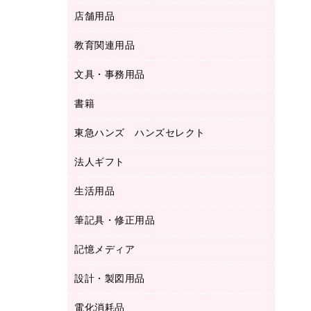
ＬＡＮケーブル
フォルダー
冷蔵庫・キッチン・調理家電
店舗用品
屋外用品
ＯＡクリーナー／エアダスター
フラットファイル
工事関連用品
教育関連用品
カウンター／お会計用品
ＯＡフィルター
リングファイル
サイン・看板用品
ＵＳＢハブ／ＵＳＢアクセサリー
レターファイル
文具・事務用品
教育関連用品
ディスプレイ用品
収納保存用品
書籍
その他文具
レジ・ポリ袋
名刺整理用品
はさみ
店舗運営用品
東急ハンズ ハンズセレクト
パソコンソフト
持ち出しファイル
カッター
紙手提げ袋
板目表紙・綴込表紙
法人ギフト
東急ハンズ
クリップ
陳列什器
統一伝票用ファイル
スティックのり
生活用品
カウネットギフト
ＰＯＰ用品
背幅が伸びるファイル
ステープラー本体
カウネットギフト（食品・飲料）
筆記具・修正用品
その他雑貨
２穴リフィル・２穴インデックス
ステープル針
高島屋
キッチン用品
３０穴リフィル・３０穴インデックス
記憶メディア
シャープペンシル
スプレーのり クリーナー
カウネットギフト
ゴミ袋
Ｚ式ファイル
シャープペンシル用替芯
セロハンテープ
設計・製図用品
ブルーレイディスク
スポーツ・レジャー用品
ホワイトボード用マーカー
テープのり
メディア収納用品
スリッパ・サンダル・シューズ
電化消耗品
設計・製図用品