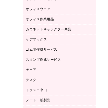
品）
オフィスウェア
オフィスアクセサリー
研究・環境管理用品
オフィス作業用品
アウター
ブラウス・シャツ
カウネットキャラクター商品
ペット用品
医療・介護・ワーキングウェア
作業用手袋
ケアマックス
カウネットキャラクター商品
作業用雑貨
ゴム印作成サービス
医療・介護用品（食品・飲料・食添製
倉庫収納用品
品）
台車・脚立
スタンプ作成サービス
ゴム印作成サービス
園芸用品
ゴム印（フリーサイズ印）作成サービス
チェア
カウネットスタンプ作成サービス
工場用品
ゴム印（一行印）作成サービス
シヤチハタスタンプ作成サービス
デスク
オフィスチェア
梱包用テープ
ミーティングチェア
梱包用品
トラスコ中山
カウンター
応接イス・ベンチ
結束用品
デスク
ノート・紙製品
建築・作業用品
防災用備蓄食品・飲料
ミーティングテーブル
研究・環境管理用品