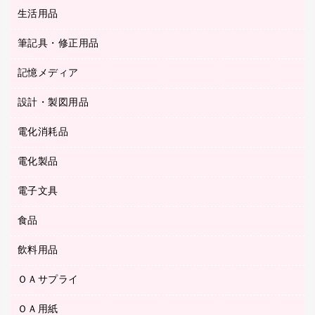
統一伝票用ファイル
スティックのり
生活用品
カウネットギフト
ＰＯＰ用品
背幅が伸びるファイル
ステープラー本体
カウネットギフト（食品・飲料）
筆記具・修正用品
その他雑貨
２穴リフィル・２穴インデックス
ステープル針
高島屋
キッチン用品
３０穴リフィル・３０穴インデックス
記憶メディア
シャープペンシル
スプレーのり クリーナー
カウネットギフト
ゴミ袋
Ｚ式ファイル
シャープペンシル用替芯
セロハンテープ
設計・製図用品
ブルーレイディスク
スポーツ・レジャー用品
ホワイトボード用マーカー
テープのり
メディア収納用品
スリッパ・サンダル・シューズ
電化消耗品
設計・製図用品
ボールペン用替芯
テープカッター
ＣＤ－Ｒ
タオル・アメニティ用品
ボールペン（ゲルインク）
電化製品
アルバム
デスクトレー
ＣＤ－ＲＷ
ダストボックス
ボールペン（油性）
デスクライト
デスクマット
ＤＶＤ
電子文具
その他電化製品
ティッシュペーパー
マーキングペン（水性）
フィルム・カメラ用品
パンチ
キッチン・調理家電
トイレットペーパー
食品
その他電子文具
マーキングペン（油性）
乾電池・充電池
ファスナーつづり紐
掃除機・クリーナー
トイレ用品
ラベルテープ
万年筆
懐中電灯・ライト
飲料用品
菓子
フロアケース
空調・季節家電
トイレ用洗剤
ラベルライター
修正テープ
電球・蛍光灯
食品
ブックエンド／ブックスタンド
ＡＶ機器・アクセサリー
ＯＡサプライ
お茶備品
ハンドソープ・石鹸
電卓
修正液・修正ペン
メッシュケース／ペンケース
ＯＡタップ／延長コード
インスタントコーヒー
ペーパータオル
ＯＡ用紙
インクカートリッジ
消しゴム