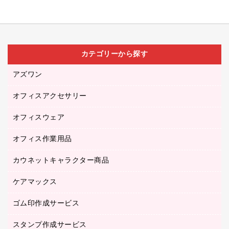
カテゴリーから探す
アズワン
オフィスアクセサリー
医療・介護用品（食品・飲料・食添製品）
研究・環境管理用品
オフィスウェア
オフィスアクセサリー
オフィス作業用品
アウター
ブラウス・シャツ
カウネットキャラクター商品
ペット用品
医療・介護・ワーキングウェア
作業用手袋
ケアマックス
カウネットキャラクター商品
作業用雑貨
ゴム印作成サービス
医療・介護用品（食品・飲料・食添製品）
倉庫収納用品
台車・脚立
スタンプ作成サービス
ゴム印作成サービス