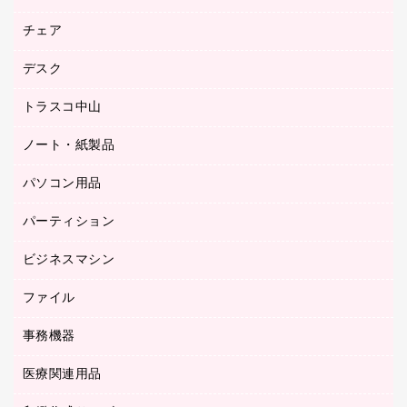
園芸用品
ゴム印（フリーサイズ印）作成サービス
チェア
カウネットスタンプ作成サービス
工場用品
ゴム印（一行印）作成サービス
シヤチハタスタンプ作成サービス
デスク
オフィスチェア
梱包用テープ
ミーティングチェア
梱包用品
トラスコ中山
カウンター
応接イス・ベンチ
結束用品
デスク
ノート・紙製品
建築・作業用品
防災用備蓄食品・飲料
ミーティングテーブル
研究・環境管理用品
パソコン用品
ノート
防災用品
バインダーノート
養生用品
パーティション
キーボード／テンキー
ルーズリーフ
スマートフォン／モバイル周辺機器
ビジネスマシン
パーティション
伝票
セキュリティ用品
ホワイトボード・黒板
典礼用品
ファイル
インクジェットプリンタ／複合機
ディスプレイモニター
各種用紙
コピー機
ネットワーク／ＬＡＮアクセサリー
事務機器
その他ファイル
封筒
スキャナー
ネットワーク／ＬＡＮ機器
カードケース
医療関連用品
シュレッダ
帳簿
デジタルカメラ
パソコンアクセサリー
クリップボード
タイムカード