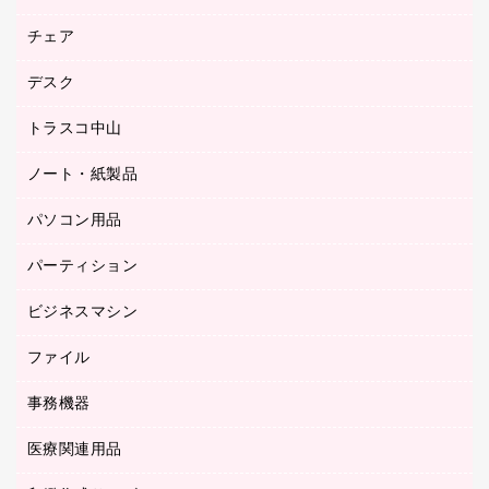
園芸用品
ゴム印（フリーサイズ印）作成サービス
チェア
カウネットスタンプ作成サービス
工場用品
ゴム印（一行印）作成サービス
シヤチハタスタンプ作成サービス
デスク
オフィスチェア
梱包用テープ
ミーティングチェア
梱包用品
トラスコ中山
カウンター
応接イス・ベンチ
結束用品
デスク
ノート・紙製品
建築・作業用品
防災用備蓄食品・飲料
ミーティングテーブル
研究・環境管理用品
パソコン用品
ノート
防災用品
バインダーノート
養生用品
パーティション
キーボード／テンキー
ルーズリーフ
スマートフォン／モバイル周辺機器
ビジネスマシン
パーティション
伝票
セキュリティ用品
ホワイトボード・黒板
典礼用品
ファイル
インクジェットプリンタ／複合機
ディスプレイモニター
各種用紙
コピー機
ネットワーク／ＬＡＮアクセサリー
事務機器
その他ファイル
封筒
スキャナー
ネットワーク／ＬＡＮ機器
カードケース
医療関連用品
シュレッダ
帳簿
デジタルカメラ
パソコンアクセサリー
クリップボード
タイムカード