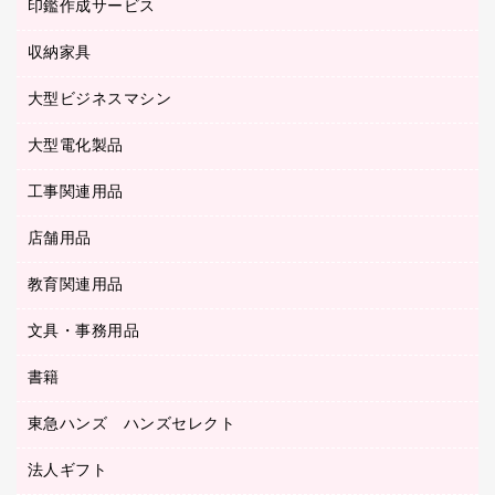
慶弔用品
ファクシミリ
印鑑作成サービス
介護用品
パソコンバッグ／収納用品
クリヤーブック（固定式）
タイムレコーダー
粘着メモ
プロジェクタ
使い捨て手袋
パソコン周辺機器
クリヤーブック（差替式）
収納家具
印鑑作成サービス
ラミネータ
額縁
メモリーカード
保健用品
マウス
クリヤーホルダー
ラミネートフィルム
大型ビジネスマシン
その他収納
レーザープリンタ／複合機
医療関連用品
マウスパッド
コンピュータ用ファイル
レーザーポインター
ロッカー・下駄箱
電話機
感染症対策用品
大型電化製品
プリンタ
各種ケーブル
パイプ式ファイル
大型シュレッダー（共配）
保管庫・書庫
ＵＳＢメモリ
感染症対策用品（食品・飲料・食添製品）
ＨＤＤ／ＳＳＤ
ファイルボックス
工事関連用品
テレビ・ＡＶ機器
ＯＨＰ用品
金庫
ＬＡＮケーブル
フォルダー
冷蔵庫・キッチン・調理家電
店舗用品
屋外用品
ＯＡクリーナー／エアダスター
フラットファイル
工事関連用品
教育関連用品
カウンター／お会計用品
ＯＡフィルター
リングファイル
サイン・看板用品
ＵＳＢハブ／ＵＳＢアクセサリー
レターファイル
文具・事務用品
教育関連用品
ディスプレイ用品
収納保存用品
書籍
その他文具
レジ・ポリ袋
名刺整理用品
はさみ
店舗運営用品
東急ハンズ ハンズセレクト
パソコンソフト
持ち出しファイル
カッター
紙手提げ袋
板目表紙・綴込表紙
法人ギフト
東急ハンズ
クリップ
陳列什器