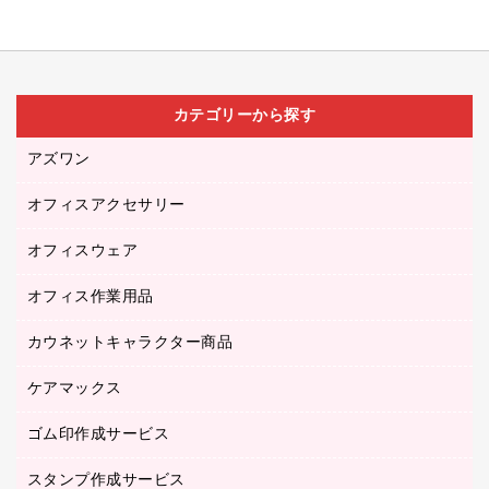
カテゴリーから探す
アズワン
オフィスアクセサリー
医療・介護用品（食品・飲料・食添製品）
研究・環境管理用品
オフィスウェア
オフィスアクセサリー
オフィス作業用品
アウター
ブラウス・シャツ
カウネットキャラクター商品
ペット用品
医療・介護・ワーキングウェア
作業用手袋
ケアマックス
カウネットキャラクター商品
作業用雑貨
ゴム印作成サービス
医療・介護用品（食品・飲料・食添製品）
倉庫収納用品
台車・脚立
スタンプ作成サービス
ゴム印作成サービス