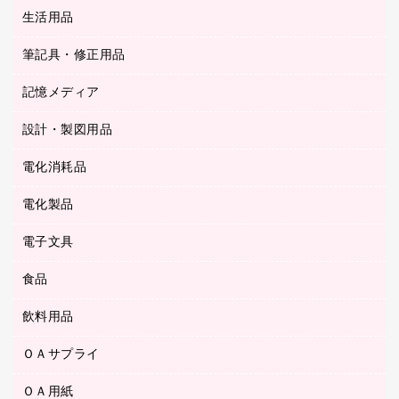
統一伝票用ファイル
スティックのり
生活用品
カウネットギフト
ＰＯＰ用品
背幅が伸びるファイル
ステープラー本体
カウネットギフト（食品・飲料）
筆記具・修正用品
その他雑貨
２穴リフィル・２穴インデックス
ステープル針
高島屋
キッチン用品
３０穴リフィル・３０穴インデックス
記憶メディア
シャープペンシル
スプレーのり クリーナー
カウネットギフト
ゴミ袋
Ｚ式ファイル
シャープペンシル用替芯
セロハンテープ
設計・製図用品
ブルーレイディスク
スポーツ・レジャー用品
ホワイトボード用マーカー
テープのり
メディア収納用品
スリッパ・サンダル・シューズ
電化消耗品
設計・製図用品
ボールペン用替芯
テープカッター
ＣＤ－Ｒ
タオル・アメニティ用品
ボールペン（ゲルインク）
電化製品
アルバム
デスクトレー
ＣＤ－ＲＷ
ダストボックス
ボールペン（油性）
デスクライト
デスクマット
ＤＶＤ
電子文具
その他電化製品
ティッシュペーパー
マーキングペン（水性）
フィルム・カメラ用品
パンチ
キッチン・調理家電
トイレットペーパー
食品
その他電子文具
マーキングペン（油性）
乾電池・充電池
ファスナーつづり紐
掃除機・クリーナー
トイレ用品
ラベルテープ
万年筆
懐中電灯・ライト
飲料用品
菓子
フロアケース
空調・季節家電
トイレ用洗剤
ラベルライター
修正テープ
電球・蛍光灯
食品
ブックエンド／ブックスタンド
ＡＶ機器・アクセサリー
ＯＡサプライ
お茶備品
ハンドソープ・石鹸
電卓
修正液・修正ペン
メッシュケース／ペンケース
ＯＡタップ／延長コード
インスタントコーヒー
ペーパータオル
ＯＡ用紙
インクカートリッジ
消しゴム