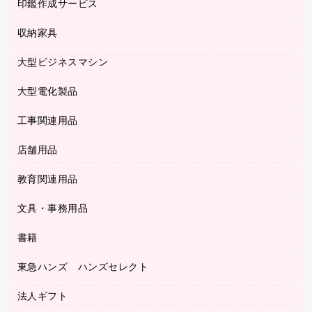
慶弔用品
ファクシミリ
印鑑作成サービス
介護用品
パソコンバッグ／収納用品
クリヤーブック（固定式）
タイムレコーダー
粘着メモ
プロジェクタ
使い捨て手袋
パソコン周辺機器
クリヤーブック（差替式）
収納家具
印鑑作成サービス
ラミネータ
額縁
メモリーカード
保健用品
マウス
クリヤーホルダー
ラミネートフィルム
大型ビジネスマシン
その他収納
レーザープリンタ／複合機
医療関連用品
マウスパッド
コンピュータ用ファイル
レーザーポインター
ロッカー・下駄箱
電話機
感染症対策用品
大型電化製品
プリンタ
各種ケーブル
パイプ式ファイル
大型シュレッダー（共配）
保管庫・書庫
ＵＳＢメモリ
感染症対策用品（食品・飲料・食添製品）
ＨＤＤ／ＳＳＤ
ファイルボックス
工事関連用品
テレビ・ＡＶ機器
ＯＨＰ用品
金庫
ＬＡＮケーブル
フォルダー
冷蔵庫・キッチン・調理家電
店舗用品
屋外用品
ＯＡクリーナー／エアダスター
フラットファイル
工事関連用品
教育関連用品
カウンター／お会計用品
ＯＡフィルター
リングファイル
サイン・看板用品
ＵＳＢハブ／ＵＳＢアクセサリー
レターファイル
文具・事務用品
教育関連用品
ディスプレイ用品
収納保存用品
書籍
その他文具
レジ・ポリ袋
名刺整理用品
はさみ
店舗運営用品
東急ハンズ ハンズセレクト
パソコンソフト
持ち出しファイル
カッター
紙手提げ袋
板目表紙・綴込表紙
法人ギフト
東急ハンズ
クリップ
陳列什器