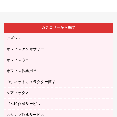
カテゴリーから探す
アズワン
オフィスアクセサリー
医療・介護用品（食品・飲料・食添製品）
研究・環境管理用品
オフィスウェア
オフィスアクセサリー
オフィス作業用品
アウター
ブラウス・シャツ
カウネットキャラクター商品
ペット用品
医療・介護・ワーキングウェア
作業用手袋
ケアマックス
カウネットキャラクター商品
作業用雑貨
ゴム印作成サービス
医療・介護用品（食品・飲料・食添製品）
倉庫収納用品
台車・脚立
スタンプ作成サービス
ゴム印作成サービス