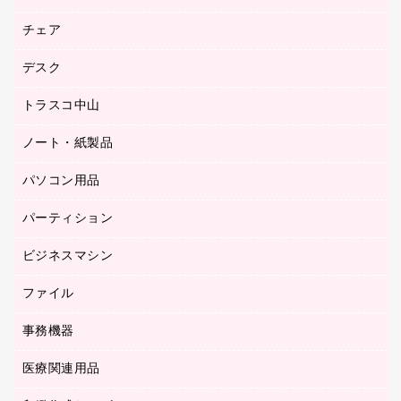
園芸用品
ゴム印（フリーサイズ印）作成サービス
チェア
カウネットスタンプ作成サービス
工場用品
ゴム印（一行印）作成サービス
シヤチハタスタンプ作成サービス
デスク
オフィスチェア
梱包用テープ
ミーティングチェア
梱包用品
トラスコ中山
カウンター
応接イス・ベンチ
結束用品
デスク
ノート・紙製品
建築・作業用品
防災用備蓄食品・飲料
ミーティングテーブル
研究・環境管理用品
パソコン用品
ノート
防災用品
バインダーノート
養生用品
パーティション
キーボード／テンキー
ルーズリーフ
スマートフォン／モバイル周辺機器
ビジネスマシン
パーティション
伝票
セキュリティ用品
ホワイトボード・黒板
典礼用品
ファイル
インクジェットプリンタ／複合機
ディスプレイモニター
各種用紙
コピー機
ネットワーク／ＬＡＮアクセサリー
事務機器
その他ファイル
封筒
スキャナー
ネットワーク／ＬＡＮ機器
カードケース
医療関連用品
シュレッダ
帳簿
デジタルカメラ
パソコンアクセサリー
クリップボード
タイムカード