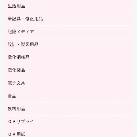
統一伝票用ファイル
スティックのり
生活用品
カウネットギフト
ＰＯＰ用品
背幅が伸びるファイル
ステープラー本体
カウネットギフト（食品・飲料）
筆記具・修正用品
その他雑貨
２穴リフィル・２穴インデックス
ステープル針
高島屋
キッチン用品
３０穴リフィル・３０穴インデックス
記憶メディア
シャープペンシル
スプレーのり クリーナー
カウネットギフト
ゴミ袋
Ｚ式ファイル
シャープペンシル用替芯
セロハンテープ
設計・製図用品
ブルーレイディスク
スポーツ・レジャー用品
ホワイトボード用マーカー
テープのり
メディア収納用品
スリッパ・サンダル・シューズ
電化消耗品
設計・製図用品
ボールペン用替芯
テープカッター
ＣＤ－Ｒ
タオル・アメニティ用品
ボールペン（ゲルインク）
電化製品
アルバム
デスクトレー
ＣＤ－ＲＷ
ダストボックス
ボールペン（油性）
デスクライト
デスクマット
ＤＶＤ
電子文具
その他電化製品
ティッシュペーパー
マーキングペン（水性）
フィルム・カメラ用品
パンチ
キッチン・調理家電
トイレットペーパー
食品
その他電子文具
マーキングペン（油性）
乾電池・充電池
ファスナーつづり紐
掃除機・クリーナー
トイレ用品
ラベルテープ
万年筆
懐中電灯・ライト
飲料用品
菓子
フロアケース
空調・季節家電
トイレ用洗剤
ラベルライター
修正テープ
電球・蛍光灯
食品
ブックエンド／ブックスタンド
ＡＶ機器・アクセサリー
ＯＡサプライ
お茶備品
ハンドソープ・石鹸
電卓
修正液・修正ペン
メッシュケース／ペンケース
ＯＡタップ／延長コード
インスタントコーヒー
ペーパータオル
ＯＡ用紙
インクカートリッジ
消しゴム