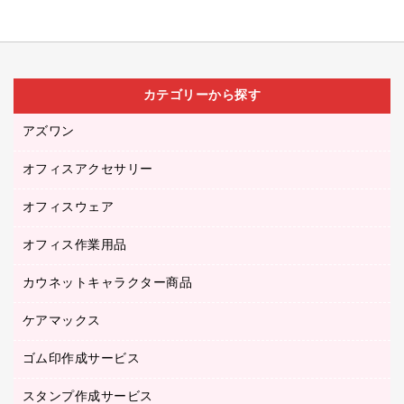
カテゴリーから探す
アズワン
オフィスアクセサリー
医療・介護用品（食品・飲料・食添製品）
研究・環境管理用品
オフィスウェア
オフィスアクセサリー
オフィス作業用品
アウター
ブラウス・シャツ
カウネットキャラクター商品
ペット用品
医療・介護・ワーキングウェア
作業用手袋
ケアマックス
カウネットキャラクター商品
作業用雑貨
ゴム印作成サービス
医療・介護用品（食品・飲料・食添製品）
倉庫収納用品
台車・脚立
スタンプ作成サービス
ゴム印作成サービス