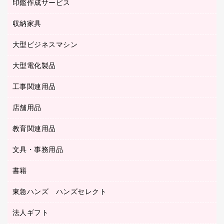
慶弔用品
ファクシミリ
印鑑作成サービス
介護用品
パソコンバッグ／収納用品
クリヤーブック（固定式）
タイムレコーダー
粘着メモ
プロジェクタ
使い捨て手袋
パソコン周辺機器
クリヤーブック（差替式）
収納家具
印鑑作成サービス
ラミネータ
額縁
メモリーカード
保健用品
マウス
クリヤーホルダー
ラミネートフィルム
大型ビジネスマシン
その他収納
レーザープリンタ／複合機
医療関連用品
マウスパッド
コンピュータ用ファイル
レーザーポインター
ロッカー・下駄箱
電話機
感染症対策用品
大型電化製品
プリンタ
各種ケーブル
パイプ式ファイル
大型シュレッダー（共配）
保管庫・書庫
ＵＳＢメモリ
感染症対策用品（食品・飲料・食添製品）
ＨＤＤ／ＳＳＤ
ファイルボックス
工事関連用品
テレビ・ＡＶ機器
ＯＨＰ用品
金庫
ＬＡＮケーブル
フォルダー
冷蔵庫・キッチン・調理家電
店舗用品
屋外用品
ＯＡクリーナー／エアダスター
フラットファイル
工事関連用品
教育関連用品
カウンター／お会計用品
ＯＡフィルター
リングファイル
サイン・看板用品
ＵＳＢハブ／ＵＳＢアクセサリー
レターファイル
文具・事務用品
教育関連用品
ディスプレイ用品
収納保存用品
書籍
その他文具
レジ・ポリ袋
名刺整理用品
はさみ
店舗運営用品
東急ハンズ ハンズセレクト
パソコンソフト
持ち出しファイル
カッター
紙手提げ袋
板目表紙・綴込表紙
法人ギフト
東急ハンズ
クリップ
陳列什器