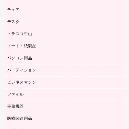
園芸用品
ゴム印（フリーサイズ印）作成サービス
チェア
カウネットスタンプ作成サービス
工場用品
ゴム印（一行印）作成サービス
シヤチハタスタンプ作成サービス
デスク
オフィスチェア
梱包用テープ
ミーティングチェア
梱包用品
トラスコ中山
カウンター
応接イス・ベンチ
結束用品
デスク
ノート・紙製品
建築・作業用品
防災用備蓄食品・飲料
ミーティングテーブル
研究・環境管理用品
パソコン用品
ノート
防災用品
バインダーノート
養生用品
パーティション
キーボード／テンキー
ルーズリーフ
スマートフォン／モバイル周辺機器
ビジネスマシン
パーティション
伝票
セキュリティ用品
ホワイトボード・黒板
典礼用品
ファイル
インクジェットプリンタ／複合機
ディスプレイモニター
各種用紙
コピー機
ネットワーク／ＬＡＮアクセサリー
事務機器
その他ファイル
封筒
スキャナー
ネットワーク／ＬＡＮ機器
カードケース
医療関連用品
シュレッダ
帳簿
デジタルカメラ
パソコンアクセサリー
クリップボード
タイムカード