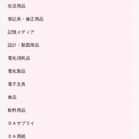
統一伝票用ファイル
スティックのり
生活用品
カウネットギフト
ＰＯＰ用品
背幅が伸びるファイル
ステープラー本体
カウネットギフト（食品・飲料）
筆記具・修正用品
その他雑貨
２穴リフィル・２穴インデックス
ステープル針
高島屋
キッチン用品
３０穴リフィル・３０穴インデックス
記憶メディア
シャープペンシル
スプレーのり クリーナー
カウネットギフト
ゴミ袋
Ｚ式ファイル
シャープペンシル用替芯
セロハンテープ
設計・製図用品
ブルーレイディスク
スポーツ・レジャー用品
ホワイトボード用マーカー
テープのり
メディア収納用品
スリッパ・サンダル・シューズ
電化消耗品
設計・製図用品
ボールペン用替芯
テープカッター
ＣＤ－Ｒ
タオル・アメニティ用品
ボールペン（ゲルインク）
電化製品
アルバム
デスクトレー
ＣＤ－ＲＷ
ダストボックス
ボールペン（油性）
デスクライト
デスクマット
ＤＶＤ
電子文具
その他電化製品
ティッシュペーパー
マーキングペン（水性）
フィルム・カメラ用品
パンチ
キッチン・調理家電
トイレットペーパー
食品
その他電子文具
マーキングペン（油性）
乾電池・充電池
ファスナーつづり紐
掃除機・クリーナー
トイレ用品
ラベルテープ
万年筆
懐中電灯・ライト
飲料用品
菓子
フロアケース
空調・季節家電
トイレ用洗剤
ラベルライター
修正テープ
電球・蛍光灯
食品
ブックエンド／ブックスタンド
ＡＶ機器・アクセサリー
ＯＡサプライ
お茶備品
ハンドソープ・石鹸
電卓
修正液・修正ペン
メッシュケース／ペンケース
ＯＡタップ／延長コード
インスタントコーヒー
ペーパータオル
ＯＡ用紙
インクカートリッジ
消しゴム