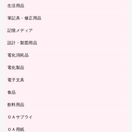
統一伝票用ファイル
スティックのり
生活用品
カウネットギフト
ＰＯＰ用品
背幅が伸びるファイル
ステープラー本体
カウネットギフト（食品・飲料）
筆記具・修正用品
その他雑貨
２穴リフィル・２穴インデックス
ステープル針
高島屋
キッチン用品
３０穴リフィル・３０穴インデックス
記憶メディア
シャープペンシル
スプレーのり クリーナー
カウネットギフト
ゴミ袋
Ｚ式ファイル
シャープペンシル用替芯
セロハンテープ
設計・製図用品
ブルーレイディスク
スポーツ・レジャー用品
ホワイトボード用マーカー
テープのり
メディア収納用品
スリッパ・サンダル・シューズ
電化消耗品
設計・製図用品
ボールペン用替芯
テープカッター
ＣＤ－Ｒ
タオル・アメニティ用品
ボールペン（ゲルインク）
電化製品
アルバム
デスクトレー
ＣＤ－ＲＷ
ダストボックス
ボールペン（油性）
デスクライト
デスクマット
ＤＶＤ
電子文具
その他電化製品
ティッシュペーパー
マーキングペン（水性）
フィルム・カメラ用品
パンチ
キッチン・調理家電
トイレットペーパー
食品
その他電子文具
マーキングペン（油性）
乾電池・充電池
ファスナーつづり紐
掃除機・クリーナー
トイレ用品
ラベルテープ
万年筆
懐中電灯・ライト
飲料用品
菓子
フロアケース
空調・季節家電
トイレ用洗剤
ラベルライター
修正テープ
電球・蛍光灯
食品
ブックエンド／ブックスタンド
ＡＶ機器・アクセサリー
ＯＡサプライ
お茶備品
ハンドソープ・石鹸
電卓
修正液・修正ペン
メッシュケース／ペンケース
ＯＡタップ／延長コード
インスタントコーヒー
ペーパータオル
ＯＡ用紙
インクカートリッジ
消しゴム