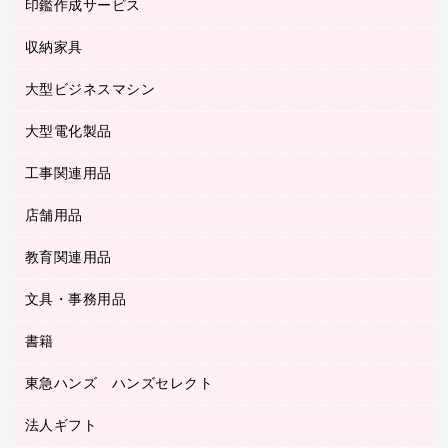
慶弔用品
ファクシミリ
印鑑作成サービス
介護用品
パソコンバッグ／収納用品
クリヤーブック（固定式）
タイムレコーダー
粘着メモ
プロジェクタ
使い捨て手袋
パソコン周辺機器
クリヤーブック（差替式）
収納家具
印鑑作成サービス
ラミネータ
額縁
メモリーカード
保健用品
マウス
クリヤーホルダー
ラミネートフィルム
大型ビジネスマシン
その他収納
レーザープリンタ／複合機
医療関連用品
マウスパッド
コンピュータ用ファイル
レーザーポインター
ロッカー・下駄箱
電話機
感染症対策用品
大型電化製品
プリンタ
各種ケーブル
パイプ式ファイル
大型シュレッダー（共配）
保管庫・書庫
ＵＳＢメモリ
感染症対策用品（食品・飲料・食添製品）
ＨＤＤ／ＳＳＤ
ファイルボックス
工事関連用品
テレビ・ＡＶ機器
ＯＨＰ用品
金庫
ＬＡＮケーブル
フォルダー
冷蔵庫・キッチン・調理家電
店舗用品
屋外用品
ＯＡクリーナー／エアダスター
フラットファイル
工事関連用品
教育関連用品
カウンター／お会計用品
ＯＡフィルター
リングファイル
サイン・看板用品
ＵＳＢハブ／ＵＳＢアクセサリー
レターファイル
文具・事務用品
教育関連用品
ディスプレイ用品
収納保存用品
書籍
その他文具
レジ・ポリ袋
名刺整理用品
はさみ
店舗運営用品
東急ハンズ ハンズセレクト
パソコンソフト
持ち出しファイル
カッター
紙手提げ袋
板目表紙・綴込表紙
法人ギフト
東急ハンズ
クリップ
陳列什器