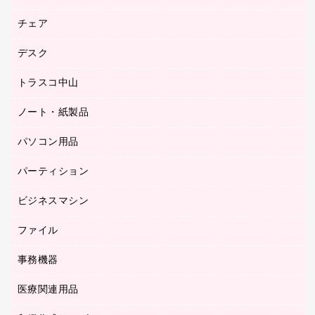
園芸用品
ゴム印（フリーサイズ印）作成サービス
チェア
カウネットスタンプ作成サービス
工場用品
ゴム印（一行印）作成サービス
シヤチハタスタンプ作成サービス
デスク
オフィスチェア
梱包用テープ
ミーティングチェア
梱包用品
トラスコ中山
カウンター
応接イス・ベンチ
結束用品
デスク
ノート・紙製品
建築・作業用品
防災用備蓄食品・飲料
ミーティングテーブル
研究・環境管理用品
パソコン用品
ノート
防災用品
バインダーノート
養生用品
パーティション
キーボード／テンキー
ルーズリーフ
スマートフォン／モバイル周辺機器
ビジネスマシン
パーティション
伝票
セキュリティ用品
ホワイトボード・黒板
典礼用品
ファイル
インクジェットプリンタ／複合機
ディスプレイモニター
各種用紙
コピー機
ネットワーク／ＬＡＮアクセサリー
事務機器
その他ファイル
封筒
スキャナー
ネットワーク／ＬＡＮ機器
カードケース
医療関連用品
シュレッダ
帳簿
デジタルカメラ
パソコンアクセサリー
クリップボード
タイムカード