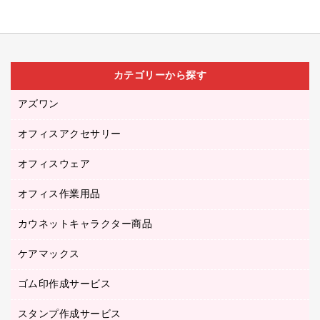
カテゴリーから探す
アズワン
オフィスアクセサリー
医療・介護用品（食品・飲料・食添製品）
研究・環境管理用品
オフィスウェア
オフィスアクセサリー
オフィス作業用品
アウター
ブラウス・シャツ
カウネットキャラクター商品
ペット用品
医療・介護・ワーキングウェア
作業用手袋
ケアマックス
カウネットキャラクター商品
作業用雑貨
ゴム印作成サービス
医療・介護用品（食品・飲料・食添製品）
倉庫収納用品
台車・脚立
スタンプ作成サービス
ゴム印作成サービス