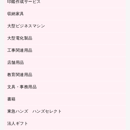
慶弔用品
ファクシミリ
印鑑作成サービス
介護用品
パソコンバッグ／収納用品
クリヤーブック（固定式）
タイムレコーダー
粘着メモ
プロジェクタ
使い捨て手袋
パソコン周辺機器
クリヤーブック（差替式）
収納家具
印鑑作成サービス
ラミネータ
額縁
メモリーカード
保健用品
マウス
クリヤーホルダー
ラミネートフィルム
大型ビジネスマシン
その他収納
レーザープリンタ／複合機
医療関連用品
マウスパッド
コンピュータ用ファイル
レーザーポインター
ロッカー・下駄箱
電話機
感染症対策用品
大型電化製品
プリンタ
各種ケーブル
パイプ式ファイル
大型シュレッダー（共配）
保管庫・書庫
ＵＳＢメモリ
感染症対策用品（食品・飲料・食添製品）
ＨＤＤ／ＳＳＤ
ファイルボックス
工事関連用品
テレビ・ＡＶ機器
ＯＨＰ用品
金庫
ＬＡＮケーブル
フォルダー
冷蔵庫・キッチン・調理家電
店舗用品
屋外用品
ＯＡクリーナー／エアダスター
フラットファイル
工事関連用品
教育関連用品
カウンター／お会計用品
ＯＡフィルター
リングファイル
サイン・看板用品
ＵＳＢハブ／ＵＳＢアクセサリー
レターファイル
文具・事務用品
教育関連用品
ディスプレイ用品
収納保存用品
書籍
その他文具
レジ・ポリ袋
名刺整理用品
はさみ
店舗運営用品
東急ハンズ ハンズセレクト
パソコンソフト
持ち出しファイル
カッター
紙手提げ袋
板目表紙・綴込表紙
法人ギフト
東急ハンズ
クリップ
陳列什器