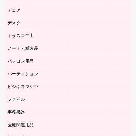
園芸用品
ゴム印（フリーサイズ印）作成サービス
チェア
カウネットスタンプ作成サービス
工場用品
ゴム印（一行印）作成サービス
シヤチハタスタンプ作成サービス
デスク
オフィスチェア
梱包用テープ
ミーティングチェア
梱包用品
トラスコ中山
カウンター
応接イス・ベンチ
結束用品
デスク
ノート・紙製品
建築・作業用品
防災用備蓄食品・飲料
ミーティングテーブル
研究・環境管理用品
パソコン用品
ノート
防災用品
バインダーノート
養生用品
パーティション
キーボード／テンキー
ルーズリーフ
スマートフォン／モバイル周辺機器
ビジネスマシン
パーティション
伝票
セキュリティ用品
ホワイトボード・黒板
典礼用品
ファイル
インクジェットプリンタ／複合機
ディスプレイモニター
各種用紙
コピー機
ネットワーク／ＬＡＮアクセサリー
事務機器
その他ファイル
封筒
スキャナー
ネットワーク／ＬＡＮ機器
カードケース
医療関連用品
シュレッダ
帳簿
デジタルカメラ
パソコンアクセサリー
クリップボード
タイムカード