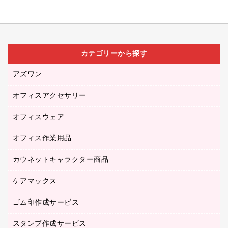
カテゴリーから探す
アズワン
オフィスアクセサリー
医療・介護用品（食品・飲料・食添製品）
研究・環境管理用品
オフィスウェア
オフィスアクセサリー
オフィス作業用品
アウター
ブラウス・シャツ
カウネットキャラクター商品
ペット用品
医療・介護・ワーキングウェア
作業用手袋
ケアマックス
カウネットキャラクター商品
作業用雑貨
ゴム印作成サービス
医療・介護用品（食品・飲料・食添製品）
倉庫収納用品
台車・脚立
スタンプ作成サービス
ゴム印作成サービス