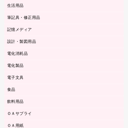
統一伝票用ファイル
スティックのり
生活用品
カウネットギフト
ＰＯＰ用品
背幅が伸びるファイル
ステープラー本体
カウネットギフト（食品・飲料）
筆記具・修正用品
その他雑貨
２穴リフィル・２穴インデックス
ステープル針
高島屋
キッチン用品
３０穴リフィル・３０穴インデックス
記憶メディア
シャープペンシル
スプレーのり クリーナー
カウネットギフト
ゴミ袋
Ｚ式ファイル
シャープペンシル用替芯
セロハンテープ
設計・製図用品
ブルーレイディスク
スポーツ・レジャー用品
ホワイトボード用マーカー
テープのり
メディア収納用品
スリッパ・サンダル・シューズ
電化消耗品
設計・製図用品
ボールペン用替芯
テープカッター
ＣＤ－Ｒ
タオル・アメニティ用品
ボールペン（ゲルインク）
電化製品
アルバム
デスクトレー
ＣＤ－ＲＷ
ダストボックス
ボールペン（油性）
デスクライト
デスクマット
ＤＶＤ
電子文具
その他電化製品
ティッシュペーパー
マーキングペン（水性）
フィルム・カメラ用品
パンチ
キッチン・調理家電
トイレットペーパー
食品
その他電子文具
マーキングペン（油性）
乾電池・充電池
ファスナーつづり紐
掃除機・クリーナー
トイレ用品
ラベルテープ
万年筆
懐中電灯・ライト
飲料用品
菓子
フロアケース
空調・季節家電
トイレ用洗剤
ラベルライター
修正テープ
電球・蛍光灯
食品
ブックエンド／ブックスタンド
ＡＶ機器・アクセサリー
ＯＡサプライ
お茶備品
ハンドソープ・石鹸
電卓
修正液・修正ペン
メッシュケース／ペンケース
ＯＡタップ／延長コード
インスタントコーヒー
ペーパータオル
ＯＡ用紙
インクカートリッジ
消しゴム