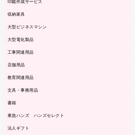
慶弔用品
ファクシミリ
印鑑作成サービス
介護用品
パソコンバッグ／収納用品
クリヤーブック（固定式）
タイムレコーダー
粘着メモ
プロジェクタ
使い捨て手袋
パソコン周辺機器
クリヤーブック（差替式）
収納家具
印鑑作成サービス
ラミネータ
額縁
メモリーカード
保健用品
マウス
クリヤーホルダー
ラミネートフィルム
大型ビジネスマシン
その他収納
レーザープリンタ／複合機
医療関連用品
マウスパッド
コンピュータ用ファイル
レーザーポインター
ロッカー・下駄箱
電話機
感染症対策用品
大型電化製品
プリンタ
各種ケーブル
パイプ式ファイル
大型シュレッダー（共配）
保管庫・書庫
ＵＳＢメモリ
感染症対策用品（食品・飲料・食添製品）
ＨＤＤ／ＳＳＤ
ファイルボックス
工事関連用品
テレビ・ＡＶ機器
ＯＨＰ用品
金庫
ＬＡＮケーブル
フォルダー
冷蔵庫・キッチン・調理家電
店舗用品
屋外用品
ＯＡクリーナー／エアダスター
フラットファイル
工事関連用品
教育関連用品
カウンター／お会計用品
ＯＡフィルター
リングファイル
サイン・看板用品
ＵＳＢハブ／ＵＳＢアクセサリー
レターファイル
文具・事務用品
教育関連用品
ディスプレイ用品
収納保存用品
書籍
その他文具
レジ・ポリ袋
名刺整理用品
はさみ
店舗運営用品
東急ハンズ ハンズセレクト
パソコンソフト
持ち出しファイル
カッター
紙手提げ袋
板目表紙・綴込表紙
法人ギフト
東急ハンズ
クリップ
陳列什器