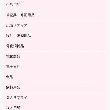
統一伝票用ファイル
スティックのり
生活用品
カウネットギフト
ＰＯＰ用品
背幅が伸びるファイル
ステープラー本体
カウネットギフト（食品・飲料）
筆記具・修正用品
その他雑貨
２穴リフィル・２穴インデックス
ステープル針
高島屋
キッチン用品
３０穴リフィル・３０穴インデックス
記憶メディア
シャープペンシル
スプレーのり クリーナー
カウネットギフト
ゴミ袋
Ｚ式ファイル
シャープペンシル用替芯
セロハンテープ
設計・製図用品
ブルーレイディスク
スポーツ・レジャー用品
ホワイトボード用マーカー
テープのり
メディア収納用品
スリッパ・サンダル・シューズ
電化消耗品
設計・製図用品
ボールペン用替芯
テープカッター
ＣＤ－Ｒ
タオル・アメニティ用品
ボールペン（ゲルインク）
電化製品
アルバム
デスクトレー
ＣＤ－ＲＷ
ダストボックス
ボールペン（油性）
デスクライト
デスクマット
ＤＶＤ
電子文具
その他電化製品
ティッシュペーパー
マーキングペン（水性）
フィルム・カメラ用品
パンチ
キッチン・調理家電
トイレットペーパー
食品
その他電子文具
マーキングペン（油性）
乾電池・充電池
ファスナーつづり紐
掃除機・クリーナー
トイレ用品
ラベルテープ
万年筆
懐中電灯・ライト
飲料用品
菓子
フロアケース
空調・季節家電
トイレ用洗剤
ラベルライター
修正テープ
電球・蛍光灯
食品
ブックエンド／ブックスタンド
ＡＶ機器・アクセサリー
ＯＡサプライ
お茶備品
ハンドソープ・石鹸
電卓
修正液・修正ペン
メッシュケース／ペンケース
ＯＡタップ／延長コード
インスタントコーヒー
ペーパータオル
ＯＡ用紙
インクカートリッジ
消しゴム