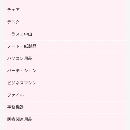
園芸用品
ゴム印（フリーサイズ印）作成サービス
チェア
カウネットスタンプ作成サービス
工場用品
ゴム印（一行印）作成サービス
シヤチハタスタンプ作成サービス
デスク
オフィスチェア
梱包用テープ
ミーティングチェア
梱包用品
トラスコ中山
カウンター
応接イス・ベンチ
結束用品
デスク
ノート・紙製品
建築・作業用品
防災用備蓄食品・飲料
ミーティングテーブル
研究・環境管理用品
パソコン用品
ノート
防災用品
バインダーノート
養生用品
パーティション
キーボード／テンキー
ルーズリーフ
スマートフォン／モバイル周辺機器
ビジネスマシン
パーティション
伝票
セキュリティ用品
ホワイトボード・黒板
典礼用品
ファイル
インクジェットプリンタ／複合機
ディスプレイモニター
各種用紙
コピー機
ネットワーク／ＬＡＮアクセサリー
事務機器
その他ファイル
封筒
スキャナー
ネットワーク／ＬＡＮ機器
カードケース
医療関連用品
シュレッダ
帳簿
デジタルカメラ
パソコンアクセサリー
クリップボード
タイムカード