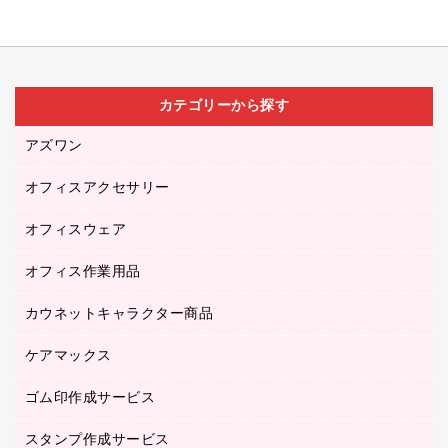
カテゴリーから探す
アズワン
オフィスアクセサリー
医療・介護用品（食品・飲料・食添製品）
研究・環境管理用品
オフィスウェア
オフィスアクセサリー
オフィス作業用品
アウター
ブラウス・シャツ
カウネットキャラクター商品
ペット用品
医療・介護・ワーキングウェア
作業用手袋
ケアマックス
カウネットキャラクター商品
作業用雑貨
ゴム印作成サービス
医療・介護用品（食品・飲料・食添製品）
倉庫収納用品
台車・脚立
スタンプ作成サービス
ゴム印作成サービス