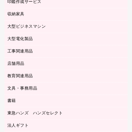
慶弔用品
ファクシミリ
印鑑作成サービス
介護用品
パソコンバッグ／収納用品
クリヤーブック（固定式）
タイムレコーダー
粘着メモ
プロジェクタ
使い捨て手袋
パソコン周辺機器
クリヤーブック（差替式）
収納家具
印鑑作成サービス
ラミネータ
額縁
メモリーカード
保健用品
マウス
クリヤーホルダー
ラミネートフィルム
大型ビジネスマシン
その他収納
レーザープリンタ／複合機
医療関連用品
マウスパッド
コンピュータ用ファイル
レーザーポインター
ロッカー・下駄箱
電話機
感染症対策用品
大型電化製品
プリンタ
各種ケーブル
パイプ式ファイル
大型シュレッダー（共配）
保管庫・書庫
ＵＳＢメモリ
感染症対策用品（食品・飲料・食添製品）
ＨＤＤ／ＳＳＤ
ファイルボックス
工事関連用品
テレビ・ＡＶ機器
ＯＨＰ用品
金庫
ＬＡＮケーブル
フォルダー
冷蔵庫・キッチン・調理家電
店舗用品
屋外用品
ＯＡクリーナー／エアダスター
フラットファイル
工事関連用品
教育関連用品
カウンター／お会計用品
ＯＡフィルター
リングファイル
サイン・看板用品
ＵＳＢハブ／ＵＳＢアクセサリー
レターファイル
文具・事務用品
教育関連用品
ディスプレイ用品
収納保存用品
書籍
その他文具
レジ・ポリ袋
名刺整理用品
はさみ
店舗運営用品
東急ハンズ ハンズセレクト
パソコンソフト
持ち出しファイル
カッター
紙手提げ袋
板目表紙・綴込表紙
法人ギフト
東急ハンズ
クリップ
陳列什器