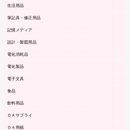
統一伝票用ファイル
スティックのり
生活用品
カウネットギフト
ＰＯＰ用品
背幅が伸びるファイル
ステープラー本体
カウネットギフト（食品・飲料）
筆記具・修正用品
その他雑貨
２穴リフィル・２穴インデックス
ステープル針
高島屋
キッチン用品
３０穴リフィル・３０穴インデックス
記憶メディア
シャープペンシル
スプレーのり クリーナー
カウネットギフト
ゴミ袋
Ｚ式ファイル
シャープペンシル用替芯
セロハンテープ
設計・製図用品
ブルーレイディスク
スポーツ・レジャー用品
ホワイトボード用マーカー
テープのり
メディア収納用品
スリッパ・サンダル・シューズ
電化消耗品
設計・製図用品
ボールペン用替芯
テープカッター
ＣＤ－Ｒ
タオル・アメニティ用品
ボールペン（ゲルインク）
電化製品
アルバム
デスクトレー
ＣＤ－ＲＷ
ダストボックス
ボールペン（油性）
デスクライト
デスクマット
ＤＶＤ
電子文具
その他電化製品
ティッシュペーパー
マーキングペン（水性）
フィルム・カメラ用品
パンチ
キッチン・調理家電
トイレットペーパー
食品
その他電子文具
マーキングペン（油性）
乾電池・充電池
ファスナーつづり紐
掃除機・クリーナー
トイレ用品
ラベルテープ
万年筆
懐中電灯・ライト
飲料用品
菓子
フロアケース
空調・季節家電
トイレ用洗剤
ラベルライター
修正テープ
電球・蛍光灯
食品
ブックエンド／ブックスタンド
ＡＶ機器・アクセサリー
ＯＡサプライ
お茶備品
ハンドソープ・石鹸
電卓
修正液・修正ペン
メッシュケース／ペンケース
ＯＡタップ／延長コード
インスタントコーヒー
ペーパータオル
ＯＡ用紙
インクカートリッジ
消しゴム