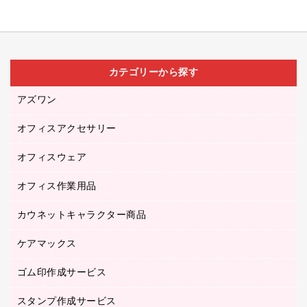
カテゴリーから探す
アズワン
オフィスアクセサリー
医療・介護用品（食品・飲料・食添製品）
研究・環境管理用品
オフィスウェア
オフィスアクセサリー
オフィス作業用品
アウター
ブラウス・シャツ
カウネットキャラクター商品
ペット用品
医療・介護・ワーキングウェア
作業用手袋
ケアマックス
カウネットキャラクター商品
作業用雑貨
ゴム印作成サービス
医療・介護用品（食品・飲料・食添製品）
倉庫収納用品
台車・脚立
スタンプ作成サービス
ゴム印作成サービス