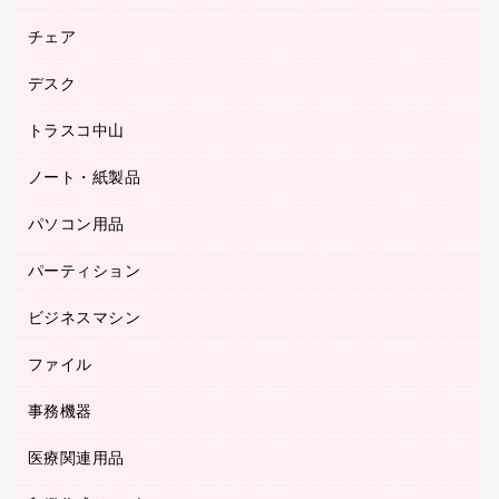
園芸用品
ゴム印（フリーサイズ印）作成サービス
チェア
カウネットスタンプ作成サービス
工場用品
ゴム印（一行印）作成サービス
シヤチハタスタンプ作成サービス
デスク
オフィスチェア
梱包用テープ
ミーティングチェア
梱包用品
トラスコ中山
カウンター
応接イス・ベンチ
結束用品
デスク
ノート・紙製品
建築・作業用品
防災用備蓄食品・飲料
ミーティングテーブル
研究・環境管理用品
パソコン用品
ノート
防災用品
バインダーノート
養生用品
パーティション
キーボード／テンキー
ルーズリーフ
スマートフォン／モバイル周辺機器
ビジネスマシン
パーティション
伝票
セキュリティ用品
ホワイトボード・黒板
典礼用品
ファイル
インクジェットプリンタ／複合機
ディスプレイモニター
各種用紙
コピー機
ネットワーク／ＬＡＮアクセサリー
事務機器
その他ファイル
封筒
スキャナー
ネットワーク／ＬＡＮ機器
カードケース
医療関連用品
シュレッダ
帳簿
デジタルカメラ
パソコンアクセサリー
クリップボード
タイムカード