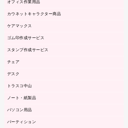
オフィス作業用品
アウター
ブラウス・シャツ
カウネットキャラクター商品
ペット用品
医療・介護・ワーキングウェア
作業用手袋
ケアマックス
カウネットキャラクター商品
作業用雑貨
ゴム印作成サービス
医療・介護用品（食品・飲料・食添製品）
倉庫収納用品
台車・脚立
スタンプ作成サービス
ゴム印作成サービス
園芸用品
ゴム印（フリーサイズ印）作成サービス
チェア
カウネットスタンプ作成サービス
工場用品
ゴム印（一行印）作成サービス
シヤチハタスタンプ作成サービス
デスク
オフィスチェア
梱包用テープ
ミーティングチェア
梱包用品
トラスコ中山
カウンター
応接イス・ベンチ
結束用品
デスク
ノート・紙製品
建築・作業用品
防災用備蓄食品・飲料
ミーティングテーブル
研究・環境管理用品
パソコン用品
ノート
防災用品
バインダーノート
養生用品
パーティション
キーボード／テンキー
ルーズリーフ