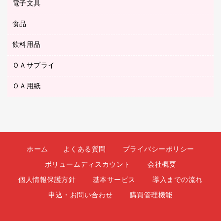
デスクマット
ＤＶＤ
電子文具
その他電化製品
ティッシュペーパー
マーキングペン（水性）
フィルム・カメラ用品
パンチ
キッチン・調理家電
トイレットペーパー
食品
その他電子文具
マーキングペン（油性）
乾電池・充電池
ファスナーつづり紐
掃除機・クリーナー
トイレ用品
ラベルテープ
万年筆
懐中電灯・ライト
飲料用品
菓子
フロアケース
空調・季節家電
トイレ用洗剤
ラベルライター
修正テープ
電球・蛍光灯
食品
ブックエンド／ブックスタンド
ＡＶ機器・アクセサリー
ＯＡサプライ
お茶備品
ハンドソープ・石鹸
電卓
修正液・修正ペン
メッシュケース／ペンケース
ＯＡタップ／延長コード
インスタントコーヒー
ペーパータオル
ＯＡ用紙
インクカートリッジ
消しゴム
メンディングテープ
コーヒーメーカー・備品
台所用洗剤
コピートナー
筆ペン
その他コピー用紙・プリンタ用紙
ラベル類
ソフトドリンク
掃除用品
トナーカートリッジ
蛍光マーカー
インクジェットプリンタ用紙
レターケース
ミネラルウォーター
掃除用洗剤
ファクシミリトナー
鉛筆
コピー用紙
レタートレー
ミルク・シュガー
殺虫剤
プリンタ用リボン
ホーム
よくある質問
プライバシーポリシー
ハガキ用紙
両面テープ
レギュラーコーヒー
洗濯用品
リサイクルインクカートリッジ
ボリュームディスカウント
会社概要
ファクシミリ用紙
保管・整理用品
医薬部外品
洗濯用洗剤
リサイクルトナー（プール方式）
個人情報保護方針
基本サービス
導入までの流れ
プロッター用紙
備品／小物ケース
紅茶・バラエティ飲料
浴室用品
リサイクルトナー（リターン方式）
申込・お問い合わせ
購買管理機能
ラベル用紙
印章用品
緑茶飲料
消臭・芳香剤
互換インクカートリッジ
ワープロ用紙
名札
茶葉・インスタント