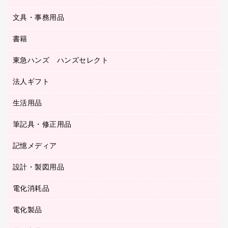
サイン・看板用品
ＵＳＢハブ／ＵＳＢアクセサリー
レターファイル
文具・事務用品
教育関連用品
ディスプレイ用品
収納保存用品
書籍
その他文具
レジ・ポリ袋
名刺整理用品
はさみ
店舗運営用品
東急ハンズ ハンズセレクト
パソコンソフト
持ち出しファイル
カッター
紙手提げ袋
板目表紙・綴込表紙
法人ギフト
東急ハンズ
クリップ
陳列什器
統一伝票用ファイル
スティックのり
生活用品
カウネットギフト
ＰＯＰ用品
背幅が伸びるファイル
ステープラー本体
カウネットギフト（食品・飲料）
筆記具・修正用品
その他雑貨
２穴リフィル・２穴インデックス
ステープル針
高島屋
キッチン用品
３０穴リフィル・３０穴インデックス
記憶メディア
シャープペンシル
スプレーのり クリーナー
カウネットギフト
ゴミ袋
Ｚ式ファイル
シャープペンシル用替芯
セロハンテープ
設計・製図用品
ブルーレイディスク
スポーツ・レジャー用品
ホワイトボード用マーカー
テープのり
メディア収納用品
スリッパ・サンダル・シューズ
電化消耗品
設計・製図用品
ボールペン用替芯
テープカッター
ＣＤ－Ｒ
タオル・アメニティ用品
ボールペン（ゲルインク）
電化製品
アルバム
デスクトレー
ＣＤ－ＲＷ
ダストボックス
ボールペン（油性）
デスクライト