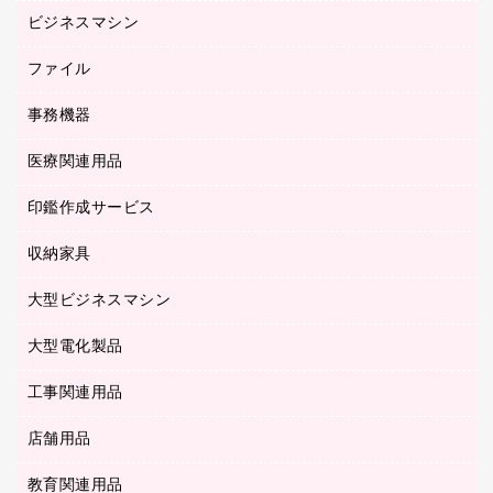
スマートフォン／モバイル周辺機器
ビジネスマシン
パーティション
伝票
セキュリティ用品
ホワイトボード・黒板
典礼用品
ファイル
インクジェットプリンタ／複合機
ディスプレイモニター
各種用紙
コピー機
ネットワーク／ＬＡＮアクセサリー
事務機器
その他ファイル
封筒
スキャナー
ネットワーク／ＬＡＮ機器
カードケース
医療関連用品
シュレッダ
帳簿
デジタルカメラ
パソコンアクセサリー
クリップボード
タイムカード
慶弔用品
ファクシミリ
印鑑作成サービス
介護用品
パソコンバッグ／収納用品
クリヤーブック（固定式）
タイムレコーダー
粘着メモ
プロジェクタ
使い捨て手袋
パソコン周辺機器
クリヤーブック（差替式）
収納家具
印鑑作成サービス
ラミネータ
額縁
メモリーカード
保健用品
マウス
クリヤーホルダー
ラミネートフィルム
大型ビジネスマシン
その他収納
レーザープリンタ／複合機
医療関連用品
マウスパッド
コンピュータ用ファイル
レーザーポインター
ロッカー・下駄箱
電話機
感染症対策用品
大型電化製品
プリンタ
各種ケーブル
パイプ式ファイル
大型シュレッダー（共配）
保管庫・書庫
ＵＳＢメモリ
感染症対策用品（食品・飲料・食添製品）
ＨＤＤ／ＳＳＤ
ファイルボックス
工事関連用品
テレビ・ＡＶ機器
ＯＨＰ用品
金庫
ＬＡＮケーブル
フォルダー
冷蔵庫・キッチン・調理家電
店舗用品
屋外用品
ＯＡクリーナー／エアダスター
フラットファイル
工事関連用品
教育関連用品
カウンター／お会計用品
ＯＡフィルター
リングファイル