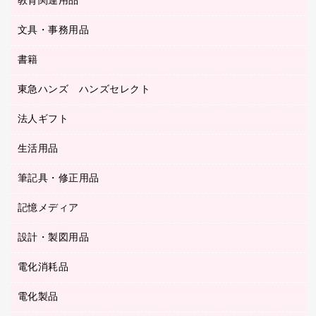
教育関連用品
カウンター／お会計用品
ＯＡフィルター
リングファイル
サイン・看板用品
ＵＳＢハブ／ＵＳＢアクセサリー
レターファイル
文具・事務用品
教育関連用品
ディスプレイ用品
収納保存用品
書籍
その他文具
レジ・ポリ袋
名刺整理用品
はさみ
店舗運営用品
東急ハンズ ハンズセレクト
パソコンソフト
持ち出しファイル
カッター
紙手提げ袋
板目表紙・綴込表紙
法人ギフト
東急ハンズ
クリップ
陳列什器
統一伝票用ファイル
スティックのり
生活用品
カウネットギフト
ＰＯＰ用品
背幅が伸びるファイル
ステープラー本体
カウネットギフト（食品・飲料）
筆記具・修正用品
その他雑貨
２穴リフィル・２穴インデックス
ステープル針
高島屋
キッチン用品
３０穴リフィル・３０穴インデックス
記憶メディア
シャープペンシル
スプレーのり クリーナー
カウネットギフト
ゴミ袋
Ｚ式ファイル
シャープペンシル用替芯
セロハンテープ
設計・製図用品
ブルーレイディスク
スポーツ・レジャー用品
ホワイトボード用マーカー
テープのり
メディア収納用品
スリッパ・サンダル・シューズ
電化消耗品
設計・製図用品
ボールペン用替芯
テープカッター
ＣＤ－Ｒ
タオル・アメニティ用品
ボールペン（ゲルインク）
電化製品
アルバム
デスクトレー
ＣＤ－ＲＷ
ダストボックス