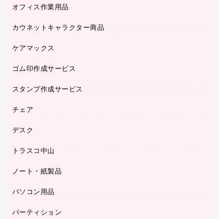
オフィス作業用品
アウター
ブラウス・シャツ
カウネットキャラクター商品
ペット用品
医療・介護・ワーキングウェア
作業用手袋
ケアマックス
カウネットキャラクター商品
作業用雑貨
ゴム印作成サービス
医療・介護用品（食品・飲料・食添製品）
倉庫収納用品
台車・脚立
スタンプ作成サービス
ゴム印作成サービス
園芸用品
ゴム印（フリーサイズ印）作成サービス
チェア
カウネットスタンプ作成サービス
工場用品
ゴム印（一行印）作成サービス
シヤチハタスタンプ作成サービス
デスク
オフィスチェア
梱包用テープ
ミーティングチェア
梱包用品
トラスコ中山
カウンター
応接イス・ベンチ
結束用品
デスク
ノート・紙製品
建築・作業用品
防災用備蓄食品・飲料
ミーティングテーブル
研究・環境管理用品
パソコン用品
ノート
防災用品
バインダーノート
養生用品
パーティション
キーボード／テンキー