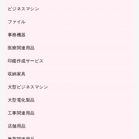
ルーズリーフ
スマートフォン／モバイル周辺機器
ビジネスマシン
パーティション
伝票
セキュリティ用品
ホワイトボード・黒板
典礼用品
ファイル
インクジェットプリンタ／複合機
ディスプレイモニター
各種用紙
コピー機
ネットワーク／ＬＡＮアクセサリー
事務機器
その他ファイル
封筒
スキャナー
ネットワーク／ＬＡＮ機器
カードケース
医療関連用品
シュレッダ
帳簿
デジタルカメラ
パソコンアクセサリー
クリップボード
タイムカード
慶弔用品
ファクシミリ
印鑑作成サービス
介護用品
パソコンバッグ／収納用品
クリヤーブック（固定式）
タイムレコーダー
粘着メモ
プロジェクタ
使い捨て手袋
パソコン周辺機器
クリヤーブック（差替式）
収納家具
印鑑作成サービス
ラミネータ
額縁
メモリーカード
保健用品
マウス
クリヤーホルダー
ラミネートフィルム
大型ビジネスマシン
その他収納
レーザープリンタ／複合機
医療関連用品
マウスパッド
コンピュータ用ファイル
レーザーポインター
ロッカー・下駄箱
電話機
感染症対策用品
大型電化製品
プリンタ
各種ケーブル
パイプ式ファイル
大型シュレッダー（共配）
保管庫・書庫
ＵＳＢメモリ
感染症対策用品（食品・飲料・食添製品）
ＨＤＤ／ＳＳＤ
ファイルボックス
工事関連用品
テレビ・ＡＶ機器
ＯＨＰ用品
金庫
ＬＡＮケーブル
フォルダー
冷蔵庫・キッチン・調理家電
店舗用品
屋外用品
ＯＡクリーナー／エアダスター
フラットファイル
工事関連用品