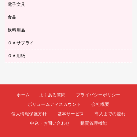
ボールペン（油性）
デスクライト
デスクマット
ＤＶＤ
電子文具
その他電化製品
ティッシュペーパー
マーキングペン（水性）
フィルム・カメラ用品
パンチ
キッチン・調理家電
トイレットペーパー
食品
その他電子文具
マーキングペン（油性）
乾電池・充電池
ファスナーつづり紐
掃除機・クリーナー
トイレ用品
ラベルテープ
万年筆
懐中電灯・ライト
飲料用品
菓子
フロアケース
空調・季節家電
トイレ用洗剤
ラベルライター
修正テープ
電球・蛍光灯
食品
ブックエンド／ブックスタンド
ＡＶ機器・アクセサリー
ＯＡサプライ
お茶備品
ハンドソープ・石鹸
電卓
修正液・修正ペン
メッシュケース／ペンケース
ＯＡタップ／延長コード
インスタントコーヒー
ペーパータオル
ＯＡ用紙
インクカートリッジ
消しゴム
メンディングテープ
コーヒーメーカー・備品
台所用洗剤
コピートナー
筆ペン
その他コピー用紙・プリンタ用紙
ラベル類
ソフトドリンク
掃除用品
トナーカートリッジ
蛍光マーカー
インクジェットプリンタ用紙
レターケース
ミネラルウォーター
掃除用洗剤
ファクシミリトナー
鉛筆
コピー用紙
レタートレー
ミルク・シュガー
殺虫剤
プリンタ用リボン
ホーム
よくある質問
プライバシーポリシー
ハガキ用紙
両面テープ
レギュラーコーヒー
洗濯用品
リサイクルインクカートリッジ
ボリュームディスカウント
会社概要
ファクシミリ用紙
保管・整理用品
医薬部外品
洗濯用洗剤
リサイクルトナー（プール方式）
個人情報保護方針
基本サービス
導入までの流れ
プロッター用紙
備品／小物ケース
紅茶・バラエティ飲料
浴室用品
リサイクルトナー（リターン方式）
申込・お問い合わせ
購買管理機能
ラベル用紙
印章用品
緑茶飲料
消臭・芳香剤
互換インクカートリッジ
ワープロ用紙
名札