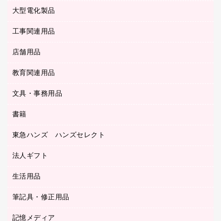
レーザーポインター
ロッカー・下駄箱
電話機
感染症対策用品
大型電化製品
プリンタ
各種ケーブル
パイプ式ファイル
大型シュレッダー（共配）
保管庫・書庫
ＵＳＢメモリ
感染症対策用品（食品・飲料・食添製品）
ＨＤＤ／ＳＳＤ
ファイルボックス
工事関連用品
テレビ・ＡＶ機器
ＯＨＰ用品
金庫
ＬＡＮケーブル
フォルダー
冷蔵庫・キッチン・調理家電
店舗用品
屋外用品
ＯＡクリーナー／エアダスター
フラットファイル
工事関連用品
教育関連用品
カウンター／お会計用品
ＯＡフィルター
リングファイル
サイン・看板用品
ＵＳＢハブ／ＵＳＢアクセサリー
レターファイル
文具・事務用品
教育関連用品
ディスプレイ用品
収納保存用品
書籍
その他文具
レジ・ポリ袋
名刺整理用品
はさみ
店舗運営用品
東急ハンズ ハンズセレクト
パソコンソフト
持ち出しファイル
カッター
紙手提げ袋
板目表紙・綴込表紙
法人ギフト
東急ハンズ
クリップ
陳列什器
統一伝票用ファイル
スティックのり
生活用品
カウネットギフト
ＰＯＰ用品
背幅が伸びるファイル
ステープラー本体
カウネットギフト（食品・飲料）
筆記具・修正用品
その他雑貨
２穴リフィル・２穴インデックス
ステープル針
高島屋
キッチン用品
３０穴リフィル・３０穴インデックス
記憶メディア
シャープペンシル