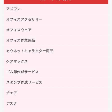
アズワン
オフィスアクセサリー
医療・介護用品（食品・飲料・食添製品）
研究・環境管理用品
オフィスウェア
オフィスアクセサリー
オフィス作業用品
アウター
ブラウス・シャツ
カウネットキャラクター商品
ペット用品
医療・介護・ワーキングウェア
作業用手袋
ケアマックス
カウネットキャラクター商品
作業用雑貨
ゴム印作成サービス
医療・介護用品（食品・飲料・食添製品）
倉庫収納用品
台車・脚立
スタンプ作成サービス
ゴム印作成サービス
園芸用品
ゴム印（フリーサイズ印）作成サービス
チェア
カウネットスタンプ作成サービス
工場用品
ゴム印（一行印）作成サービス
シヤチハタスタンプ作成サービス
デスク
オフィスチェア
梱包用テープ
ミーティングチェア