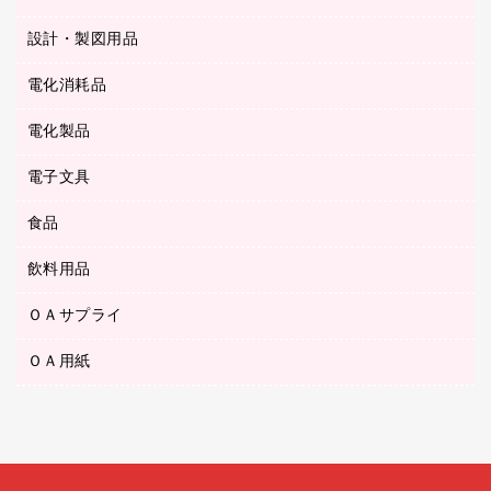
スプレーのり クリーナー
カウネットギフト
ゴミ袋
Ｚ式ファイル
シャープペンシル用替芯
セロハンテープ
設計・製図用品
ブルーレイディスク
スポーツ・レジャー用品
ホワイトボード用マーカー
テープのり
メディア収納用品
スリッパ・サンダル・シューズ
電化消耗品
設計・製図用品
ボールペン用替芯
テープカッター
ＣＤ－Ｒ
タオル・アメニティ用品
ボールペン（ゲルインク）
電化製品
アルバム
デスクトレー
ＣＤ－ＲＷ
ダストボックス
ボールペン（油性）
デスクライト
デスクマット
ＤＶＤ
電子文具
その他電化製品
ティッシュペーパー
マーキングペン（水性）
フィルム・カメラ用品
パンチ
キッチン・調理家電
トイレットペーパー
食品
その他電子文具
マーキングペン（油性）
乾電池・充電池
ファスナーつづり紐
掃除機・クリーナー
トイレ用品
ラベルテープ
万年筆
懐中電灯・ライト
飲料用品
菓子
フロアケース
空調・季節家電
トイレ用洗剤
ラベルライター
修正テープ
電球・蛍光灯
食品
ブックエンド／ブックスタンド
ＡＶ機器・アクセサリー
ＯＡサプライ
お茶備品
ハンドソープ・石鹸
電卓
修正液・修正ペン
メッシュケース／ペンケース
ＯＡタップ／延長コード
インスタントコーヒー
ペーパータオル
ＯＡ用紙
インクカートリッジ
消しゴム
メンディングテープ
コーヒーメーカー・備品
台所用洗剤
コピートナー
筆ペン
その他コピー用紙・プリンタ用紙
ラベル類
ソフトドリンク
掃除用品
トナーカートリッジ
蛍光マーカー
インクジェットプリンタ用紙
レターケース
ミネラルウォーター
掃除用洗剤
ファクシミリトナー
鉛筆
コピー用紙
レタートレー
ミルク・シュガー