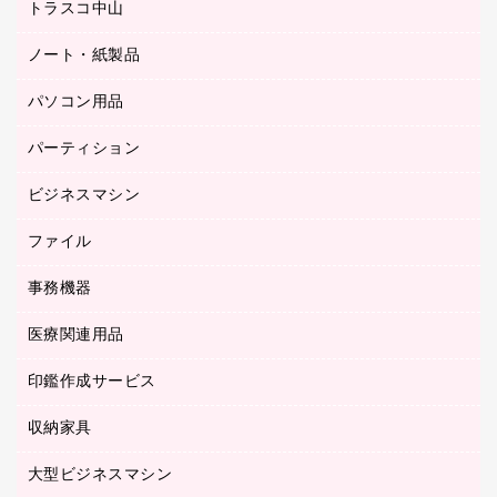
梱包用品
トラスコ中山
カウンター
応接イス・ベンチ
結束用品
デスク
ノート・紙製品
建築・作業用品
防災用備蓄食品・飲料
ミーティングテーブル
研究・環境管理用品
パソコン用品
ノート
防災用品
バインダーノート
養生用品
パーティション
キーボード／テンキー
ルーズリーフ
スマートフォン／モバイル周辺機器
ビジネスマシン
パーティション
伝票
セキュリティ用品
ホワイトボード・黒板
典礼用品
ファイル
インクジェットプリンタ／複合機
ディスプレイモニター
各種用紙
コピー機
ネットワーク／ＬＡＮアクセサリー
事務機器
その他ファイル
封筒
スキャナー
ネットワーク／ＬＡＮ機器
カードケース
医療関連用品
シュレッダ
帳簿
デジタルカメラ
パソコンアクセサリー
クリップボード
タイムカード
慶弔用品
ファクシミリ
印鑑作成サービス
介護用品
パソコンバッグ／収納用品
クリヤーブック（固定式）
タイムレコーダー
粘着メモ
プロジェクタ
使い捨て手袋
パソコン周辺機器
クリヤーブック（差替式）
収納家具
印鑑作成サービス
ラミネータ
額縁
メモリーカード
保健用品
マウス
クリヤーホルダー
ラミネートフィルム
大型ビジネスマシン
その他収納
レーザープリンタ／複合機
医療関連用品
マウスパッド
コンピュータ用ファイル