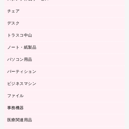
園芸用品
ゴム印（フリーサイズ印）作成サービス
チェア
カウネットスタンプ作成サービス
工場用品
ゴム印（一行印）作成サービス
シヤチハタスタンプ作成サービス
デスク
オフィスチェア
梱包用テープ
ミーティングチェア
梱包用品
トラスコ中山
カウンター
応接イス・ベンチ
結束用品
デスク
ノート・紙製品
建築・作業用品
防災用備蓄食品・飲料
ミーティングテーブル
研究・環境管理用品
パソコン用品
ノート
防災用品
バインダーノート
養生用品
パーティション
キーボード／テンキー
ルーズリーフ
スマートフォン／モバイル周辺機器
ビジネスマシン
パーティション
伝票
セキュリティ用品
ホワイトボード・黒板
典礼用品
ファイル
インクジェットプリンタ／複合機
ディスプレイモニター
各種用紙
コピー機
ネットワーク／ＬＡＮアクセサリー
事務機器
その他ファイル
封筒
スキャナー
ネットワーク／ＬＡＮ機器
カードケース
医療関連用品
シュレッダ
帳簿
デジタルカメラ
パソコンアクセサリー
クリップボード