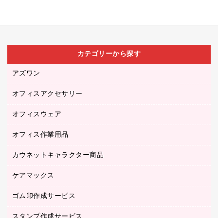
カテゴリーから探す
アズワン
オフィスアクセサリー
医療・介護用品（食品・飲料・食添製品）
研究・環境管理用品
オフィスウェア
オフィスアクセサリー
オフィス作業用品
アウター
ブラウス・シャツ
カウネットキャラクター商品
ペット用品
医療・介護・ワーキングウェア
作業用手袋
ケアマックス
カウネットキャラクター商品
作業用雑貨
ゴム印作成サービス
医療・介護用品（食品・飲料・食添製品）
倉庫収納用品
台車・脚立
スタンプ作成サービス
ゴム印作成サービス