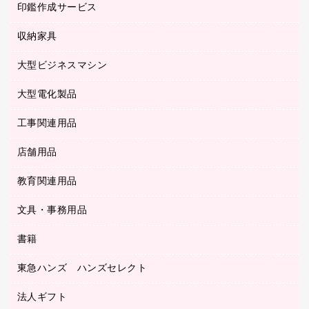
タイムカード
慶弔用品
ファクシミリ
印鑑作成サービス
介護用品
パソコンバッグ／収納用品
クリヤーブック（固定式）
タイムレコーダー
粘着メモ
プロジェクタ
使い捨て手袋
パソコン周辺機器
クリヤーブック（差替式）
収納家具
印鑑作成サービス
ラミネータ
額縁
メモリーカード
保健用品
マウス
クリヤーホルダー
ラミネートフィルム
大型ビジネスマシン
その他収納
レーザープリンタ／複合機
医療関連用品
マウスパッド
コンピュータ用ファイル
レーザーポインター
ロッカー・下駄箱
電話機
感染症対策用品
大型電化製品
プリンタ
各種ケーブル
パイプ式ファイル
大型シュレッダー（共配）
保管庫・書庫
ＵＳＢメモリ
感染症対策用品（食品・飲料・食添製品）
ＨＤＤ／ＳＳＤ
ファイルボックス
工事関連用品
テレビ・ＡＶ機器
ＯＨＰ用品
金庫
ＬＡＮケーブル
フォルダー
冷蔵庫・キッチン・調理家電
店舗用品
屋外用品
ＯＡクリーナー／エアダスター
フラットファイル
工事関連用品
教育関連用品
カウンター／お会計用品
ＯＡフィルター
リングファイル
サイン・看板用品
ＵＳＢハブ／ＵＳＢアクセサリー
レターファイル
文具・事務用品
教育関連用品
ディスプレイ用品
収納保存用品
書籍
その他文具
レジ・ポリ袋
名刺整理用品
はさみ
店舗運営用品
東急ハンズ ハンズセレクト
パソコンソフト
持ち出しファイル
カッター
紙手提げ袋
板目表紙・綴込表紙
法人ギフト
東急ハンズ
クリップ