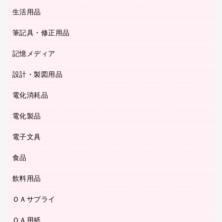
陳列什器
統一伝票用ファイル
スティックのり
生活用品
カウネットギフト
ＰＯＰ用品
背幅が伸びるファイル
ステープラー本体
カウネットギフト（食品・飲料）
筆記具・修正用品
その他雑貨
２穴リフィル・２穴インデックス
ステープル針
高島屋
キッチン用品
３０穴リフィル・３０穴インデックス
記憶メディア
シャープペンシル
スプレーのり クリーナー
カウネットギフト
ゴミ袋
Ｚ式ファイル
シャープペンシル用替芯
セロハンテープ
設計・製図用品
ブルーレイディスク
スポーツ・レジャー用品
ホワイトボード用マーカー
テープのり
メディア収納用品
スリッパ・サンダル・シューズ
電化消耗品
設計・製図用品
ボールペン用替芯
テープカッター
ＣＤ－Ｒ
タオル・アメニティ用品
ボールペン（ゲルインク）
電化製品
アルバム
デスクトレー
ＣＤ－ＲＷ
ダストボックス
ボールペン（油性）
デスクライト
デスクマット
ＤＶＤ
電子文具
その他電化製品
ティッシュペーパー
マーキングペン（水性）
フィルム・カメラ用品
パンチ
キッチン・調理家電
トイレットペーパー
食品
その他電子文具
マーキングペン（油性）
乾電池・充電池
ファスナーつづり紐
掃除機・クリーナー
トイレ用品
ラベルテープ
万年筆
懐中電灯・ライト
飲料用品
菓子
フロアケース
空調・季節家電
トイレ用洗剤
ラベルライター
修正テープ
電球・蛍光灯
食品
ブックエンド／ブックスタンド
ＡＶ機器・アクセサリー
ＯＡサプライ
お茶備品
ハンドソープ・石鹸
電卓
修正液・修正ペン
メッシュケース／ペンケース
ＯＡタップ／延長コード
インスタントコーヒー
ペーパータオル
ＯＡ用紙
インクカートリッジ