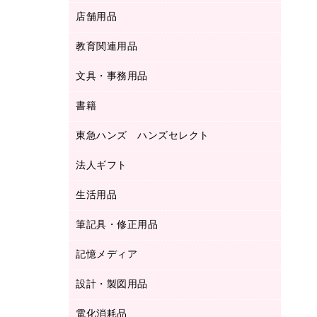
ＬＡＮケーブル
フォルダー
冷蔵庫・キッチン・調理家電
店舗用品
屋外用品
ＯＡクリーナー／エアダスター
フラットファイル
工事関連用品
教育関連用品
カウンター／お会計用品
ＯＡフィルター
リングファイル
サイン・看板用品
ＵＳＢハブ／ＵＳＢアクセサリー
レターファイル
文具・事務用品
教育関連用品
ディスプレイ用品
収納保存用品
書籍
その他文具
レジ・ポリ袋
名刺整理用品
はさみ
店舗運営用品
東急ハンズ ハンズセレクト
パソコンソフト
持ち出しファイル
カッター
紙手提げ袋
板目表紙・綴込表紙
法人ギフト
東急ハンズ
クリップ
陳列什器
統一伝票用ファイル
スティックのり
生活用品
カウネットギフト
ＰＯＰ用品
背幅が伸びるファイル
ステープラー本体
カウネットギフト（食品・飲料）
筆記具・修正用品
その他雑貨
２穴リフィル・２穴インデックス
ステープル針
高島屋
キッチン用品
３０穴リフィル・３０穴インデックス
記憶メディア
シャープペンシル
スプレーのり クリーナー
カウネットギフト
ゴミ袋
Ｚ式ファイル
シャープペンシル用替芯
セロハンテープ
設計・製図用品
ブルーレイディスク
スポーツ・レジャー用品
ホワイトボード用マーカー
テープのり
メディア収納用品
スリッパ・サンダル・シューズ
電化消耗品
設計・製図用品