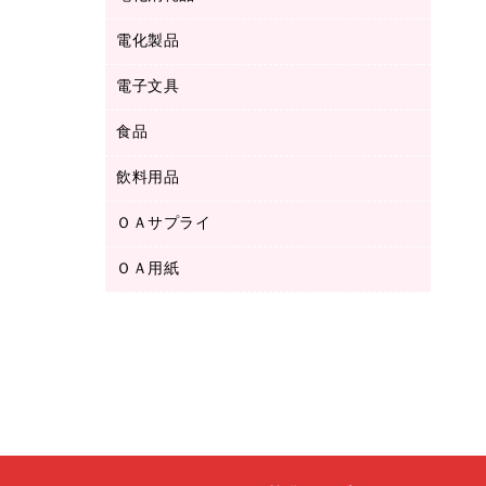
ボールペン用替芯
テープカッター
ＣＤ－Ｒ
タオル・アメニティ用品
ボールペン（ゲルインク）
電化製品
アルバム
デスクトレー
ＣＤ－ＲＷ
ダストボックス
ボールペン（油性）
デスクライト
デスクマット
ＤＶＤ
電子文具
その他電化製品
ティッシュペーパー
マーキングペン（水性）
フィルム・カメラ用品
パンチ
キッチン・調理家電
トイレットペーパー
食品
その他電子文具
マーキングペン（油性）
乾電池・充電池
ファスナーつづり紐
掃除機・クリーナー
トイレ用品
ラベルテープ
万年筆
懐中電灯・ライト
飲料用品
菓子
フロアケース
空調・季節家電
トイレ用洗剤
ラベルライター
修正テープ
電球・蛍光灯
食品
ブックエンド／ブックスタンド
ＡＶ機器・アクセサリー
ＯＡサプライ
お茶備品
ハンドソープ・石鹸
電卓
修正液・修正ペン
メッシュケース／ペンケース
ＯＡタップ／延長コード
インスタントコーヒー
ペーパータオル
ＯＡ用紙
インクカートリッジ
消しゴム
メンディングテープ
コーヒーメーカー・備品
台所用洗剤
コピートナー
筆ペン
その他コピー用紙・プリンタ用紙
ラベル類
ソフトドリンク
掃除用品
トナーカートリッジ
蛍光マーカー
インクジェットプリンタ用紙
レターケース
ミネラルウォーター
掃除用洗剤
ファクシミリトナー
鉛筆
コピー用紙
レタートレー
ミルク・シュガー
殺虫剤
プリンタ用リボン
ハガキ用紙
両面テープ
レギュラーコーヒー
洗濯用品
リサイクルインクカートリッジ
ファクシミリ用紙
保管・整理用品
医薬部外品
洗濯用洗剤
リサイクルトナー（プール方式）
プロッター用紙
備品／小物ケース