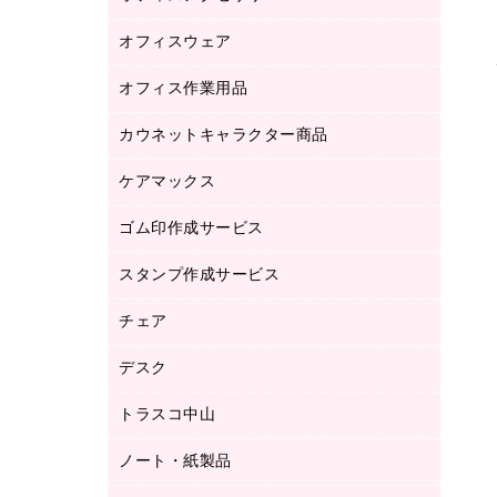
品）
オフィスウェア
オフィスアクセサリー
研究・環境管理用品
オフィス作業用品
アウター
ブラウス・シャツ
カウネットキャラクター商品
ペット用品
医療・介護・ワーキングウェア
作業用手袋
ケアマックス
カウネットキャラクター商品
作業用雑貨
ゴム印作成サービス
医療・介護用品（食品・飲料・食添製
倉庫収納用品
品）
台車・脚立
スタンプ作成サービス
ゴム印作成サービス
園芸用品
ゴム印（フリーサイズ印）作成サービス
チェア
カウネットスタンプ作成サービス
工場用品
ゴム印（一行印）作成サービス
シヤチハタスタンプ作成サービス
デスク
オフィスチェア
梱包用テープ
ミーティングチェア
梱包用品
トラスコ中山
カウンター
応接イス・ベンチ
結束用品
デスク
ノート・紙製品
建築・作業用品
防災用備蓄食品・飲料
ミーティングテーブル
研究・環境管理用品