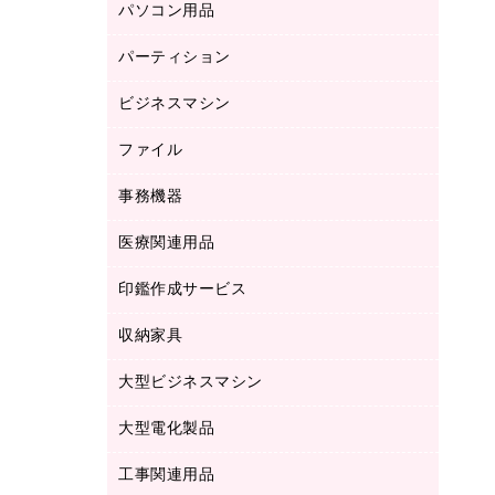
パソコン用品
ノート
防災用品
バインダーノート
養生用品
パーティション
キーボード／テンキー
ルーズリーフ
スマートフォン／モバイル周辺機器
ビジネスマシン
パーティション
伝票
セキュリティ用品
ホワイトボード・黒板
典礼用品
ファイル
インクジェットプリンタ／複合機
ディスプレイモニター
各種用紙
コピー機
ネットワーク／ＬＡＮアクセサリー
事務機器
その他ファイル
封筒
スキャナー
ネットワーク／ＬＡＮ機器
カードケース
医療関連用品
シュレッダ
帳簿
デジタルカメラ
パソコンアクセサリー
クリップボード
タイムカード
慶弔用品
ファクシミリ
印鑑作成サービス
介護用品
パソコンバッグ／収納用品
クリヤーブック（固定式）
タイムレコーダー
粘着メモ
プロジェクタ
使い捨て手袋
パソコン周辺機器
クリヤーブック（差替式）
収納家具
印鑑作成サービス
ラミネータ
額縁
メモリーカード
保健用品
マウス
クリヤーホルダー
ラミネートフィルム
大型ビジネスマシン
その他収納
レーザープリンタ／複合機
医療関連用品
マウスパッド
コンピュータ用ファイル
レーザーポインター
ロッカー・下駄箱
電話機
感染症対策用品
大型電化製品
プリンタ
各種ケーブル
パイプ式ファイル
大型シュレッダー（共配）
保管庫・書庫
ＵＳＢメモリ
感染症対策用品（食品・飲料・食添製
ＨＤＤ／ＳＳＤ
ファイルボックス
工事関連用品
テレビ・ＡＶ機器
ＯＨＰ用品
品）
金庫