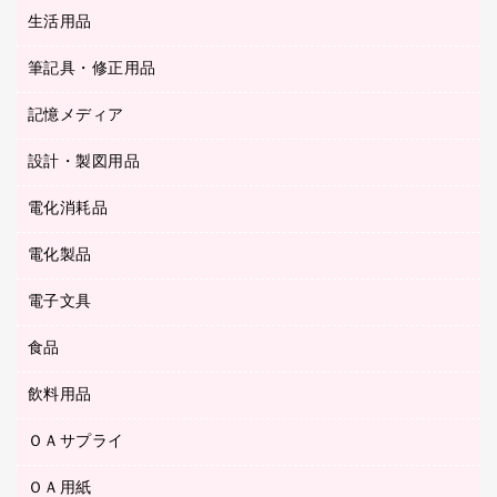
統一伝票用ファイル
スティックのり
生活用品
カウネットギフト
ＰＯＰ用品
背幅が伸びるファイル
ステープラー本体
カウネットギフト（食品・飲料）
筆記具・修正用品
その他雑貨
２穴リフィル・２穴インデックス
ステープル針
高島屋
キッチン用品
３０穴リフィル・３０穴インデックス
記憶メディア
シャープペンシル
スプレーのり クリーナー
カウネットギフト
ゴミ袋
Ｚ式ファイル
シャープペンシル用替芯
セロハンテープ
設計・製図用品
ブルーレイディスク
スポーツ・レジャー用品
ホワイトボード用マーカー
テープのり
メディア収納用品
スリッパ・サンダル・シューズ
電化消耗品
設計・製図用品
ボールペン用替芯
テープカッター
ＣＤ－Ｒ
タオル・アメニティ用品
ボールペン（ゲルインク）
電化製品
アルバム
デスクトレー
ＣＤ－ＲＷ
ダストボックス
ボールペン（油性）
デスクライト
デスクマット
ＤＶＤ
電子文具
その他電化製品
ティッシュペーパー
マーキングペン（水性）
フィルム・カメラ用品
パンチ
キッチン・調理家電
トイレットペーパー
食品
その他電子文具
マーキングペン（油性）
乾電池・充電池
ファスナーつづり紐
掃除機・クリーナー
トイレ用品
ラベルテープ
万年筆
懐中電灯・ライト
飲料用品
菓子
フロアケース
空調・季節家電
トイレ用洗剤
ラベルライター
修正テープ
電球・蛍光灯
食品
ブックエンド／ブックスタンド
ＡＶ機器・アクセサリー
ＯＡサプライ
お茶備品
ハンドソープ・石鹸
電卓
修正液・修正ペン
メッシュケース／ペンケース
ＯＡタップ／延長コード
インスタントコーヒー
ペーパータオル
ＯＡ用紙
インクカートリッジ
消しゴム