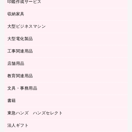
慶弔用品
ファクシミリ
印鑑作成サービス
介護用品
パソコンバッグ／収納用品
クリヤーブック（固定式）
タイムレコーダー
粘着メモ
プロジェクタ
使い捨て手袋
パソコン周辺機器
クリヤーブック（差替式）
収納家具
印鑑作成サービス
ラミネータ
額縁
メモリーカード
保健用品
マウス
クリヤーホルダー
ラミネートフィルム
大型ビジネスマシン
その他収納
レーザープリンタ／複合機
医療関連用品
マウスパッド
コンピュータ用ファイル
レーザーポインター
ロッカー・下駄箱
電話機
感染症対策用品
大型電化製品
プリンタ
各種ケーブル
パイプ式ファイル
大型シュレッダー（共配）
保管庫・書庫
ＵＳＢメモリ
感染症対策用品（食品・飲料・食添製品）
ＨＤＤ／ＳＳＤ
ファイルボックス
工事関連用品
テレビ・ＡＶ機器
ＯＨＰ用品
金庫
ＬＡＮケーブル
フォルダー
冷蔵庫・キッチン・調理家電
店舗用品
屋外用品
ＯＡクリーナー／エアダスター
フラットファイル
工事関連用品
教育関連用品
カウンター／お会計用品
ＯＡフィルター
リングファイル
サイン・看板用品
ＵＳＢハブ／ＵＳＢアクセサリー
レターファイル
文具・事務用品
教育関連用品
ディスプレイ用品
収納保存用品
書籍
その他文具
レジ・ポリ袋
名刺整理用品
はさみ
店舗運営用品
東急ハンズ ハンズセレクト
パソコンソフト
持ち出しファイル
カッター
紙手提げ袋
板目表紙・綴込表紙
法人ギフト
東急ハンズ
クリップ
陳列什器