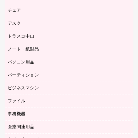
園芸用品
ゴム印（フリーサイズ印）作成サービス
チェア
カウネットスタンプ作成サービス
工場用品
ゴム印（一行印）作成サービス
シヤチハタスタンプ作成サービス
デスク
オフィスチェア
梱包用テープ
ミーティングチェア
梱包用品
トラスコ中山
カウンター
応接イス・ベンチ
結束用品
デスク
ノート・紙製品
建築・作業用品
防災用備蓄食品・飲料
ミーティングテーブル
研究・環境管理用品
パソコン用品
ノート
防災用品
バインダーノート
養生用品
パーティション
キーボード／テンキー
ルーズリーフ
スマートフォン／モバイル周辺機器
ビジネスマシン
パーティション
伝票
セキュリティ用品
ホワイトボード・黒板
典礼用品
ファイル
インクジェットプリンタ／複合機
ディスプレイモニター
各種用紙
コピー機
ネットワーク／ＬＡＮアクセサリー
事務機器
その他ファイル
封筒
スキャナー
ネットワーク／ＬＡＮ機器
カードケース
医療関連用品
シュレッダ
帳簿
デジタルカメラ
パソコンアクセサリー
クリップボード
タイムカード