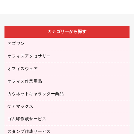
カテゴリーから探す
アズワン
オフィスアクセサリー
医療・介護用品（食品・飲料・食添製品）
研究・環境管理用品
オフィスウェア
オフィスアクセサリー
オフィス作業用品
アウター
ブラウス・シャツ
カウネットキャラクター商品
ペット用品
医療・介護・ワーキングウェア
作業用手袋
ケアマックス
カウネットキャラクター商品
作業用雑貨
ゴム印作成サービス
医療・介護用品（食品・飲料・食添製品）
倉庫収納用品
台車・脚立
スタンプ作成サービス
ゴム印作成サービス