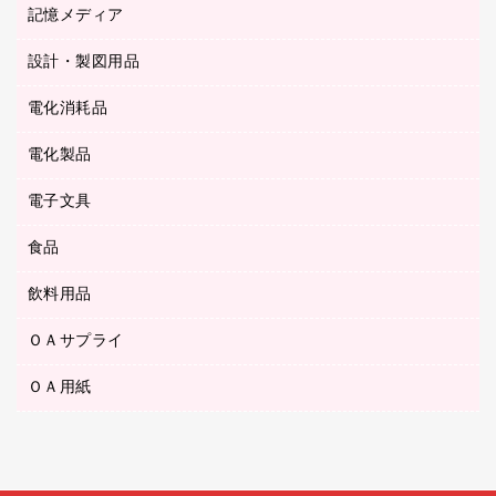
キッチン用品
３０穴リフィル・３０穴インデックス
記憶メディア
シャープペンシル
スプレーのり クリーナー
カウネットギフト
ゴミ袋
Ｚ式ファイル
シャープペンシル用替芯
セロハンテープ
設計・製図用品
ブルーレイディスク
スポーツ・レジャー用品
ホワイトボード用マーカー
テープのり
メディア収納用品
スリッパ・サンダル・シューズ
電化消耗品
設計・製図用品
ボールペン用替芯
テープカッター
ＣＤ－Ｒ
タオル・アメニティ用品
ボールペン（ゲルインク）
電化製品
アルバム
デスクトレー
ＣＤ－ＲＷ
ダストボックス
ボールペン（油性）
デスクライト
デスクマット
ＤＶＤ
電子文具
その他電化製品
ティッシュペーパー
マーキングペン（水性）
フィルム・カメラ用品
パンチ
キッチン・調理家電
トイレットペーパー
食品
その他電子文具
マーキングペン（油性）
乾電池・充電池
ファスナーつづり紐
掃除機・クリーナー
トイレ用品
ラベルテープ
万年筆
懐中電灯・ライト
飲料用品
菓子
フロアケース
空調・季節家電
トイレ用洗剤
ラベルライター
修正テープ
電球・蛍光灯
食品
ブックエンド／ブックスタンド
ＡＶ機器・アクセサリー
ＯＡサプライ
お茶備品
ハンドソープ・石鹸
電卓
修正液・修正ペン
メッシュケース／ペンケース
ＯＡタップ／延長コード
インスタントコーヒー
ペーパータオル
ＯＡ用紙
インクカートリッジ
消しゴム
メンディングテープ
コーヒーメーカー・備品
台所用洗剤
コピートナー
筆ペン
その他コピー用紙・プリンタ用紙
ラベル類
ソフトドリンク
掃除用品
トナーカートリッジ
蛍光マーカー
インクジェットプリンタ用紙
レターケース
ミネラルウォーター
掃除用洗剤
ファクシミリトナー