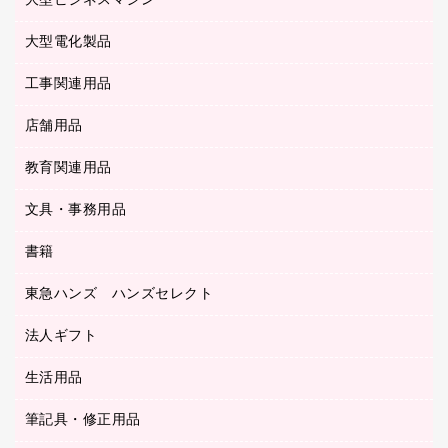
大型ビジネスマシン
その他収納
レーザープリンタ／複合機
医療関連用品
マウスパッド
コンピュータ用ファイル
レーザーポインター
ロッカー・下駄箱
電話機
感染症対策用品
大型電化製品
プリンタ
各種ケーブル
パイプ式ファイル
大型シュレッダー（共配）
保管庫・書庫
ＵＳＢメモリ
感染症対策用品（食品・飲料・食添製品）
ＨＤＤ／ＳＳＤ
ファイルボックス
工事関連用品
テレビ・ＡＶ機器
ＯＨＰ用品
金庫
ＬＡＮケーブル
フォルダー
冷蔵庫・キッチン・調理家電
店舗用品
屋外用品
ＯＡクリーナー／エアダスター
フラットファイル
工事関連用品
教育関連用品
カウンター／お会計用品
ＯＡフィルター
リングファイル
サイン・看板用品
ＵＳＢハブ／ＵＳＢアクセサリー
レターファイル
文具・事務用品
教育関連用品
ディスプレイ用品
収納保存用品
書籍
その他文具
レジ・ポリ袋
名刺整理用品
はさみ
店舗運営用品
東急ハンズ ハンズセレクト
パソコンソフト
持ち出しファイル
カッター
紙手提げ袋
板目表紙・綴込表紙
法人ギフト
東急ハンズ
クリップ
陳列什器
統一伝票用ファイル
スティックのり
生活用品
カウネットギフト
ＰＯＰ用品
背幅が伸びるファイル
ステープラー本体
カウネットギフト（食品・飲料）
筆記具・修正用品
その他雑貨
２穴リフィル・２穴インデックス
ステープル針
高島屋