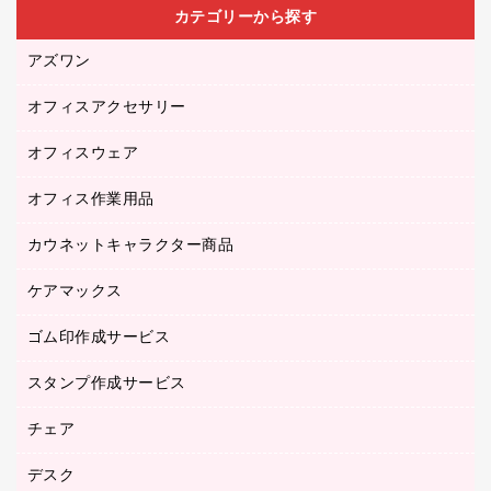
カテゴリーから探す
アズワン
オフィスアクセサリー
医療・介護用品（食品・飲料・食添製品）
研究・環境管理用品
オフィスウェア
オフィスアクセサリー
オフィス作業用品
アウター
ブラウス・シャツ
カウネットキャラクター商品
ペット用品
医療・介護・ワーキングウェア
作業用手袋
ケアマックス
カウネットキャラクター商品
作業用雑貨
ゴム印作成サービス
医療・介護用品（食品・飲料・食添製品）
倉庫収納用品
台車・脚立
スタンプ作成サービス
ゴム印作成サービス
園芸用品
ゴム印（フリーサイズ印）作成サービス
チェア
カウネットスタンプ作成サービス
工場用品
ゴム印（一行印）作成サービス
シヤチハタスタンプ作成サービス
デスク
オフィスチェア
梱包用テープ