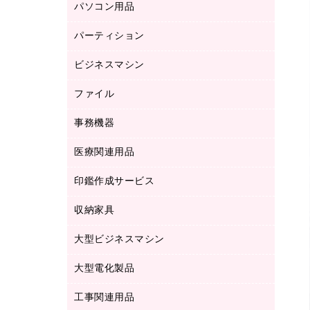
パソコン用品
ノート
防災用品
バインダーノート
養生用品
パーティション
キーボード／テンキー
ルーズリーフ
スマートフォン／モバイル周辺機器
ビジネスマシン
パーティション
伝票
セキュリティ用品
ホワイトボード・黒板
典礼用品
ファイル
インクジェットプリンタ／複合機
ディスプレイモニター
各種用紙
コピー機
ネットワーク／ＬＡＮアクセサリー
事務機器
その他ファイル
封筒
スキャナー
ネットワーク／ＬＡＮ機器
カードケース
医療関連用品
シュレッダ
帳簿
デジタルカメラ
パソコンアクセサリー
クリップボード
タイムカード
慶弔用品
ファクシミリ
印鑑作成サービス
介護用品
パソコンバッグ／収納用品
クリヤーブック（固定式）
タイムレコーダー
粘着メモ
プロジェクタ
使い捨て手袋
パソコン周辺機器
クリヤーブック（差替式）
収納家具
印鑑作成サービス
ラミネータ
額縁
メモリーカード
保健用品
マウス
クリヤーホルダー
ラミネートフィルム
大型ビジネスマシン
その他収納
レーザープリンタ／複合機
医療関連用品
マウスパッド
コンピュータ用ファイル
レーザーポインター
ロッカー・下駄箱
電話機
感染症対策用品
大型電化製品
プリンタ
各種ケーブル
パイプ式ファイル
大型シュレッダー（共配）
保管庫・書庫
ＵＳＢメモリ
感染症対策用品（食品・飲料・食添製
ＨＤＤ／ＳＳＤ
ファイルボックス
工事関連用品
テレビ・ＡＶ機器
ＯＨＰ用品
品）
金庫