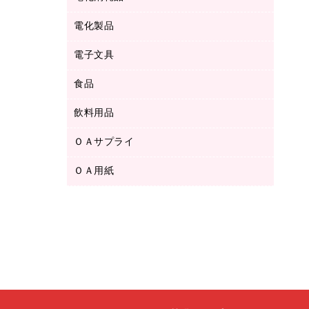
ボールペン用替芯
テープカッター
ＣＤ－Ｒ
タオル・アメニティ用品
ボールペン（ゲルインク）
電化製品
アルバム
デスクトレー
ＣＤ－ＲＷ
ダストボックス
ボールペン（油性）
デスクライト
デスクマット
ＤＶＤ
電子文具
その他電化製品
ティッシュペーパー
マーキングペン（水性）
フィルム・カメラ用品
パンチ
キッチン・調理家電
トイレットペーパー
食品
その他電子文具
マーキングペン（油性）
乾電池・充電池
ファスナーつづり紐
掃除機・クリーナー
トイレ用品
ラベルテープ
万年筆
懐中電灯・ライト
飲料用品
菓子
フロアケース
空調・季節家電
トイレ用洗剤
ラベルライター
修正テープ
電球・蛍光灯
食品
ブックエンド／ブックスタンド
ＡＶ機器・アクセサリー
ＯＡサプライ
お茶備品
ハンドソープ・石鹸
電卓
修正液・修正ペン
メッシュケース／ペンケース
ＯＡタップ／延長コード
インスタントコーヒー
ペーパータオル
ＯＡ用紙
インクカートリッジ
消しゴム
メンディングテープ
コーヒーメーカー・備品
台所用洗剤
コピートナー
筆ペン
その他コピー用紙・プリンタ用紙
ラベル類
ソフトドリンク
掃除用品
トナーカートリッジ
蛍光マーカー
インクジェットプリンタ用紙
レターケース
ミネラルウォーター
掃除用洗剤
ファクシミリトナー
鉛筆
コピー用紙
レタートレー
ミルク・シュガー
殺虫剤
プリンタ用リボン
ハガキ用紙
両面テープ
レギュラーコーヒー
洗濯用品
リサイクルインクカートリッジ
ファクシミリ用紙
保管・整理用品
医薬部外品
洗濯用洗剤
リサイクルトナー（プール方式）
プロッター用紙
備品／小物ケース