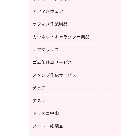
品）
オフィスウェア
オフィスアクセサリー
研究・環境管理用品
オフィス作業用品
アウター
ブラウス・シャツ
カウネットキャラクター商品
ペット用品
医療・介護・ワーキングウェア
作業用手袋
ケアマックス
カウネットキャラクター商品
作業用雑貨
ゴム印作成サービス
医療・介護用品（食品・飲料・食添製
倉庫収納用品
品）
台車・脚立
スタンプ作成サービス
ゴム印作成サービス
園芸用品
ゴム印（フリーサイズ印）作成サービス
チェア
カウネットスタンプ作成サービス
工場用品
ゴム印（一行印）作成サービス
シヤチハタスタンプ作成サービス
デスク
オフィスチェア
梱包用テープ
ミーティングチェア
梱包用品
トラスコ中山
カウンター
応接イス・ベンチ
結束用品
デスク
ノート・紙製品
建築・作業用品
防災用備蓄食品・飲料
ミーティングテーブル
研究・環境管理用品