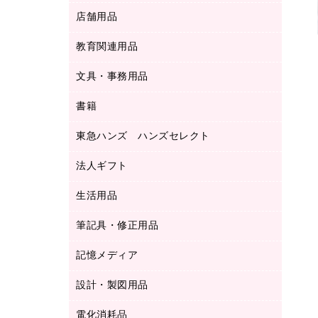
ＬＡＮケーブル
フォルダー
冷蔵庫・キッチン・調理家電
店舗用品
屋外用品
ＯＡクリーナー／エアダスター
フラットファイル
工事関連用品
教育関連用品
カウンター／お会計用品
ＯＡフィルター
リングファイル
サイン・看板用品
ＵＳＢハブ／ＵＳＢアクセサリー
レターファイル
文具・事務用品
教育関連用品
ディスプレイ用品
収納保存用品
書籍
その他文具
レジ・ポリ袋
名刺整理用品
はさみ
店舗運営用品
東急ハンズ ハンズセレクト
パソコンソフト
持ち出しファイル
カッター
紙手提げ袋
板目表紙・綴込表紙
法人ギフト
東急ハンズ
クリップ
陳列什器
統一伝票用ファイル
スティックのり
生活用品
カウネットギフト
ＰＯＰ用品
背幅が伸びるファイル
ステープラー本体
カウネットギフト（食品・飲料）
筆記具・修正用品
その他雑貨
２穴リフィル・２穴インデックス
ステープル針
高島屋
キッチン用品
３０穴リフィル・３０穴インデックス
記憶メディア
シャープペンシル
スプレーのり クリーナー
カウネットギフト
ゴミ袋
Ｚ式ファイル
シャープペンシル用替芯
セロハンテープ
設計・製図用品
ブルーレイディスク
スポーツ・レジャー用品
ホワイトボード用マーカー
テープのり
メディア収納用品
スリッパ・サンダル・シューズ
電化消耗品
設計・製図用品