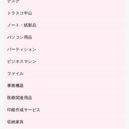
デスク
オフィスチェア
梱包用テープ
ミーティングチェア
梱包用品
トラスコ中山
カウンター
応接イス・ベンチ
結束用品
デスク
ノート・紙製品
建築・作業用品
防災用備蓄食品・飲料
ミーティングテーブル
研究・環境管理用品
パソコン用品
ノート
防災用品
バインダーノート
養生用品
パーティション
キーボード／テンキー
ルーズリーフ
スマートフォン／モバイル周辺機器
ビジネスマシン
パーティション
伝票
セキュリティ用品
ホワイトボード・黒板
典礼用品
ファイル
インクジェットプリンタ／複合機
ディスプレイモニター
各種用紙
コピー機
ネットワーク／ＬＡＮアクセサリー
事務機器
その他ファイル
封筒
スキャナー
ネットワーク／ＬＡＮ機器
カードケース
医療関連用品
シュレッダ
帳簿
デジタルカメラ
パソコンアクセサリー
クリップボード
タイムカード
慶弔用品
ファクシミリ
印鑑作成サービス
介護用品
パソコンバッグ／収納用品
クリヤーブック（固定式）
タイムレコーダー
粘着メモ
プロジェクタ
使い捨て手袋
パソコン周辺機器
クリヤーブック（差替式）
収納家具
印鑑作成サービス
ラミネータ
額縁
メモリーカード
保健用品