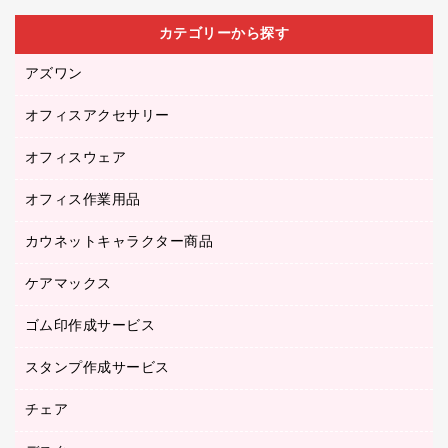
カテゴリーから探す
アズワン
オフィスアクセサリー
医療・介護用品（食品・飲料・食添製品）
研究・環境管理用品
オフィスウェア
オフィスアクセサリー
オフィス作業用品
アウター
ブラウス・シャツ
カウネットキャラクター商品
ペット用品
医療・介護・ワーキングウェア
作業用手袋
ケアマックス
カウネットキャラクター商品
作業用雑貨
ゴム印作成サービス
医療・介護用品（食品・飲料・食添製品）
倉庫収納用品
台車・脚立
スタンプ作成サービス
ゴム印作成サービス
園芸用品
ゴム印（フリーサイズ印）作成サービス
チェア
カウネットスタンプ作成サービス
工場用品
ゴム印（一行印）作成サービス
シヤチハタスタンプ作成サービス