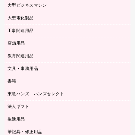
マウス
クリヤーホルダー
ラミネートフィルム
大型ビジネスマシン
その他収納
レーザープリンタ／複合機
医療関連用品
マウスパッド
コンピュータ用ファイル
レーザーポインター
ロッカー・下駄箱
電話機
感染症対策用品
大型電化製品
プリンタ
各種ケーブル
パイプ式ファイル
大型シュレッダー（共配）
保管庫・書庫
ＵＳＢメモリ
感染症対策用品（食品・飲料・食添製品）
ＨＤＤ／ＳＳＤ
ファイルボックス
工事関連用品
テレビ・ＡＶ機器
ＯＨＰ用品
金庫
ＬＡＮケーブル
フォルダー
冷蔵庫・キッチン・調理家電
店舗用品
屋外用品
ＯＡクリーナー／エアダスター
フラットファイル
工事関連用品
教育関連用品
カウンター／お会計用品
ＯＡフィルター
リングファイル
サイン・看板用品
ＵＳＢハブ／ＵＳＢアクセサリー
レターファイル
文具・事務用品
教育関連用品
ディスプレイ用品
収納保存用品
書籍
その他文具
レジ・ポリ袋
名刺整理用品
はさみ
店舗運営用品
東急ハンズ ハンズセレクト
パソコンソフト
持ち出しファイル
カッター
紙手提げ袋
板目表紙・綴込表紙
法人ギフト
東急ハンズ
クリップ
陳列什器
統一伝票用ファイル
スティックのり
生活用品
カウネットギフト
ＰＯＰ用品
背幅が伸びるファイル
ステープラー本体
カウネットギフト（食品・飲料）
筆記具・修正用品
その他雑貨
２穴リフィル・２穴インデックス