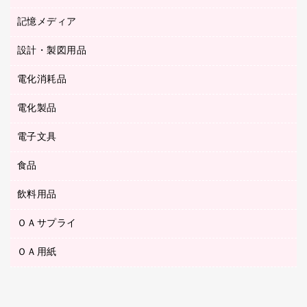
ステープル針
高島屋
キッチン用品
３０穴リフィル・３０穴インデックス
記憶メディア
シャープペンシル
スプレーのり クリーナー
カウネットギフト
ゴミ袋
Ｚ式ファイル
シャープペンシル用替芯
セロハンテープ
設計・製図用品
ブルーレイディスク
スポーツ・レジャー用品
ホワイトボード用マーカー
テープのり
メディア収納用品
スリッパ・サンダル・シューズ
電化消耗品
設計・製図用品
ボールペン用替芯
テープカッター
ＣＤ－Ｒ
タオル・アメニティ用品
ボールペン（ゲルインク）
電化製品
アルバム
デスクトレー
ＣＤ－ＲＷ
ダストボックス
ボールペン（油性）
デスクライト
デスクマット
ＤＶＤ
電子文具
その他電化製品
ティッシュペーパー
マーキングペン（水性）
フィルム・カメラ用品
パンチ
キッチン・調理家電
トイレットペーパー
食品
その他電子文具
マーキングペン（油性）
乾電池・充電池
ファスナーつづり紐
掃除機・クリーナー
トイレ用品
ラベルテープ
万年筆
懐中電灯・ライト
飲料用品
菓子
フロアケース
空調・季節家電
トイレ用洗剤
ラベルライター
修正テープ
電球・蛍光灯
食品
ブックエンド／ブックスタンド
ＡＶ機器・アクセサリー
ＯＡサプライ
お茶備品
ハンドソープ・石鹸
電卓
修正液・修正ペン
メッシュケース／ペンケース
ＯＡタップ／延長コード
インスタントコーヒー
ペーパータオル
ＯＡ用紙
インクカートリッジ
消しゴム
メンディングテープ
コーヒーメーカー・備品
台所用洗剤
コピートナー
筆ペン
その他コピー用紙・プリンタ用紙
ラベル類
ソフトドリンク
掃除用品
トナーカートリッジ
蛍光マーカー
インクジェットプリンタ用紙
レターケース