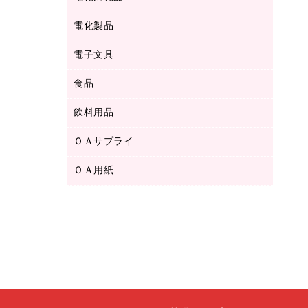
ボールペン用替芯
テープカッター
ＣＤ－Ｒ
タオル・アメニティ用品
ボールペン（ゲルインク）
電化製品
アルバム
デスクトレー
ＣＤ－ＲＷ
ダストボックス
ボールペン（油性）
デスクライト
デスクマット
ＤＶＤ
電子文具
その他電化製品
ティッシュペーパー
マーキングペン（水性）
フィルム・カメラ用品
パンチ
キッチン・調理家電
トイレットペーパー
食品
その他電子文具
マーキングペン（油性）
乾電池・充電池
ファスナーつづり紐
掃除機・クリーナー
トイレ用品
ラベルテープ
万年筆
懐中電灯・ライト
飲料用品
菓子
フロアケース
空調・季節家電
トイレ用洗剤
ラベルライター
修正テープ
電球・蛍光灯
食品
ブックエンド／ブックスタンド
ＡＶ機器・アクセサリー
ＯＡサプライ
お茶備品
ハンドソープ・石鹸
電卓
修正液・修正ペン
メッシュケース／ペンケース
ＯＡタップ／延長コード
インスタントコーヒー
ペーパータオル
ＯＡ用紙
インクカートリッジ
消しゴム
メンディングテープ
コーヒーメーカー・備品
台所用洗剤
コピートナー
筆ペン
その他コピー用紙・プリンタ用紙
ラベル類
ソフトドリンク
掃除用品
トナーカートリッジ
蛍光マーカー
インクジェットプリンタ用紙
レターケース
ミネラルウォーター
掃除用洗剤
ファクシミリトナー
鉛筆
コピー用紙
レタートレー
ミルク・シュガー
殺虫剤
プリンタ用リボン
ハガキ用紙
両面テープ
レギュラーコーヒー
洗濯用品
リサイクルインクカートリッジ
ファクシミリ用紙
保管・整理用品
医薬部外品
洗濯用洗剤
リサイクルトナー（プール方式）
プロッター用紙
備品／小物ケース