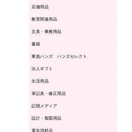
ＬＡＮケーブル
フォルダー
冷蔵庫・キッチン・調理家電
店舗用品
屋外用品
ＯＡクリーナー／エアダスター
フラットファイル
工事関連用品
教育関連用品
カウンター／お会計用品
ＯＡフィルター
リングファイル
サイン・看板用品
ＵＳＢハブ／ＵＳＢアクセサリー
レターファイル
文具・事務用品
教育関連用品
ディスプレイ用品
収納保存用品
書籍
その他文具
レジ・ポリ袋
名刺整理用品
はさみ
店舗運営用品
東急ハンズ ハンズセレクト
パソコンソフト
持ち出しファイル
カッター
紙手提げ袋
板目表紙・綴込表紙
法人ギフト
東急ハンズ
クリップ
陳列什器
統一伝票用ファイル
スティックのり
生活用品
カウネットギフト
ＰＯＰ用品
背幅が伸びるファイル
ステープラー本体
カウネットギフト（食品・飲料）
筆記具・修正用品
その他雑貨
２穴リフィル・２穴インデックス
ステープル針
高島屋
キッチン用品
３０穴リフィル・３０穴インデックス
記憶メディア
シャープペンシル
スプレーのり クリーナー
カウネットギフト
ゴミ袋
Ｚ式ファイル
シャープペンシル用替芯
セロハンテープ
設計・製図用品
ブルーレイディスク
スポーツ・レジャー用品
ホワイトボード用マーカー
テープのり
メディア収納用品
スリッパ・サンダル・シューズ
電化消耗品
設計・製図用品