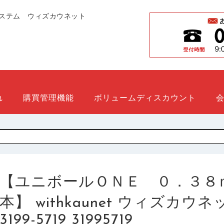
ステム ウィズカウネット
れ
購買管理機能
ボリュームディスカウント
【ユニボールＯＮＥ ０．３８
本】 withkaunet ウィズカ
3199-5719 31995719