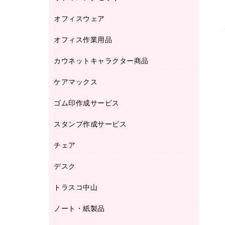
品）
オフィスウェア
オフィスアクセサリー
研究・環境管理用品
オフィス作業用品
アウター
ブラウス・シャツ
カウネットキャラクター商品
ペット用品
医療・介護・ワーキングウェア
作業用手袋
ケアマックス
カウネットキャラクター商品
作業用雑貨
ゴム印作成サービス
医療・介護用品（食品・飲料・食添製
倉庫収納用品
品）
台車・脚立
スタンプ作成サービス
ゴム印作成サービス
園芸用品
ゴム印（フリーサイズ印）作成サービス
チェア
カウネットスタンプ作成サービス
工場用品
ゴム印（一行印）作成サービス
シヤチハタスタンプ作成サービス
デスク
オフィスチェア
梱包用テープ
ミーティングチェア
梱包用品
トラスコ中山
カウンター
応接イス・ベンチ
結束用品
デスク
ノート・紙製品
建築・作業用品
防災用備蓄食品・飲料
ミーティングテーブル
研究・環境管理用品