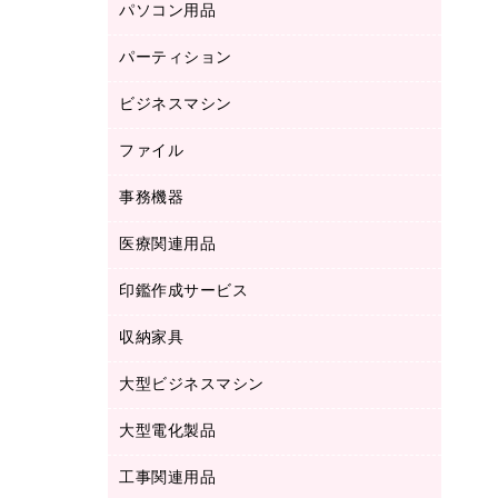
パソコン用品
ノート
防災用品
バインダーノート
養生用品
パーティション
キーボード／テンキー
ルーズリーフ
スマートフォン／モバイル周辺機器
ビジネスマシン
パーティション
伝票
セキュリティ用品
ホワイトボード・黒板
典礼用品
ファイル
インクジェットプリンタ／複合機
ディスプレイモニター
各種用紙
コピー機
ネットワーク／ＬＡＮアクセサリー
事務機器
その他ファイル
封筒
スキャナー
ネットワーク／ＬＡＮ機器
カードケース
医療関連用品
シュレッダ
帳簿
デジタルカメラ
パソコンアクセサリー
クリップボード
タイムカード
慶弔用品
ファクシミリ
印鑑作成サービス
介護用品
パソコンバッグ／収納用品
クリヤーブック（固定式）
タイムレコーダー
粘着メモ
プロジェクタ
使い捨て手袋
パソコン周辺機器
クリヤーブック（差替式）
収納家具
印鑑作成サービス
ラミネータ
額縁
メモリーカード
保健用品
マウス
クリヤーホルダー
ラミネートフィルム
大型ビジネスマシン
その他収納
レーザープリンタ／複合機
医療関連用品
マウスパッド
コンピュータ用ファイル
レーザーポインター
ロッカー・下駄箱
電話機
感染症対策用品
大型電化製品
プリンタ
各種ケーブル
パイプ式ファイル
大型シュレッダー（共配）
保管庫・書庫
ＵＳＢメモリ
感染症対策用品（食品・飲料・食添製
ＨＤＤ／ＳＳＤ
ファイルボックス
工事関連用品
テレビ・ＡＶ機器
ＯＨＰ用品
品）
金庫