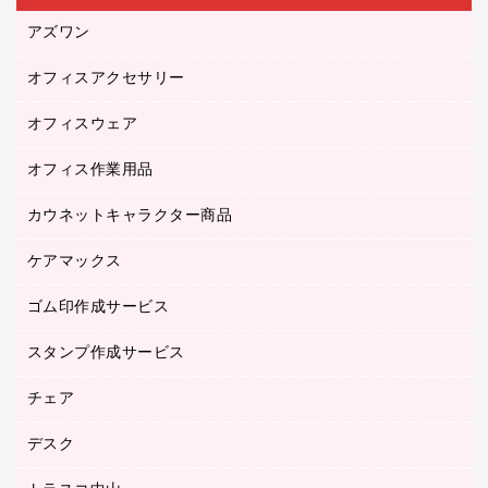
アズワン
オフィスアクセサリー
医療・介護用品（食品・飲料・食添製品）
研究・環境管理用品
オフィスウェア
オフィスアクセサリー
オフィス作業用品
アウター
ブラウス・シャツ
カウネットキャラクター商品
ペット用品
医療・介護・ワーキングウェア
作業用手袋
ケアマックス
カウネットキャラクター商品
作業用雑貨
ゴム印作成サービス
医療・介護用品（食品・飲料・食添製品）
倉庫収納用品
台車・脚立
スタンプ作成サービス
ゴム印作成サービス
園芸用品
ゴム印（フリーサイズ印）作成サービス
チェア
カウネットスタンプ作成サービス
工場用品
ゴム印（一行印）作成サービス
シヤチハタスタンプ作成サービス
デスク
オフィスチェア
梱包用テープ
ミーティングチェア
梱包用品