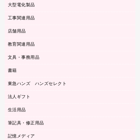
レーザーポインター
ロッカー・下駄箱
電話機
感染症対策用品
大型電化製品
プリンタ
各種ケーブル
パイプ式ファイル
大型シュレッダー（共配）
保管庫・書庫
ＵＳＢメモリ
感染症対策用品（食品・飲料・食添製品）
ＨＤＤ／ＳＳＤ
ファイルボックス
工事関連用品
テレビ・ＡＶ機器
ＯＨＰ用品
金庫
ＬＡＮケーブル
フォルダー
冷蔵庫・キッチン・調理家電
店舗用品
屋外用品
ＯＡクリーナー／エアダスター
フラットファイル
工事関連用品
教育関連用品
カウンター／お会計用品
ＯＡフィルター
リングファイル
サイン・看板用品
ＵＳＢハブ／ＵＳＢアクセサリー
レターファイル
文具・事務用品
教育関連用品
ディスプレイ用品
収納保存用品
書籍
その他文具
レジ・ポリ袋
名刺整理用品
はさみ
店舗運営用品
東急ハンズ ハンズセレクト
パソコンソフト
持ち出しファイル
カッター
紙手提げ袋
板目表紙・綴込表紙
法人ギフト
東急ハンズ
クリップ
陳列什器
統一伝票用ファイル
スティックのり
生活用品
カウネットギフト
ＰＯＰ用品
背幅が伸びるファイル
ステープラー本体
カウネットギフト（食品・飲料）
筆記具・修正用品
その他雑貨
２穴リフィル・２穴インデックス
ステープル針
高島屋
キッチン用品
３０穴リフィル・３０穴インデックス
記憶メディア
シャープペンシル
スプレーのり クリーナー
カウネットギフト