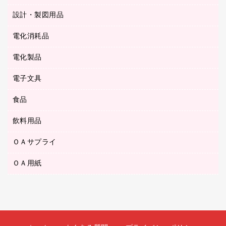
ゴミ袋
Ｚ式ファイル
シャープペンシル用替芯
セロハンテープ
設計・製図用品
ブルーレイディスク
スポーツ・レジャー用品
ホワイトボード用マーカー
テープのり
メディア収納用品
スリッパ・サンダル・シューズ
電化消耗品
設計・製図用品
ボールペン用替芯
テープカッター
ＣＤ－Ｒ
タオル・アメニティ用品
ボールペン（ゲルインク）
電化製品
アルバム
デスクトレー
ＣＤ－ＲＷ
ダストボックス
ボールペン（油性）
デスクライト
デスクマット
ＤＶＤ
電子文具
その他電化製品
ティッシュペーパー
マーキングペン（水性）
フィルム・カメラ用品
パンチ
キッチン・調理家電
トイレットペーパー
食品
その他電子文具
マーキングペン（油性）
乾電池・充電池
ファスナーつづり紐
掃除機・クリーナー
トイレ用品
ラベルテープ
万年筆
懐中電灯・ライト
飲料用品
菓子
フロアケース
空調・季節家電
トイレ用洗剤
ラベルライター
修正テープ
電球・蛍光灯
食品
ブックエンド／ブックスタンド
ＡＶ機器・アクセサリー
ＯＡサプライ
お茶備品
ハンドソープ・石鹸
電卓
修正液・修正ペン
メッシュケース／ペンケース
ＯＡタップ／延長コード
インスタントコーヒー
ペーパータオル
ＯＡ用紙
インクカートリッジ
消しゴム
メンディングテープ
コーヒーメーカー・備品
台所用洗剤
コピートナー
筆ペン
その他コピー用紙・プリンタ用紙
ラベル類
ソフトドリンク
掃除用品
トナーカートリッジ
蛍光マーカー
インクジェットプリンタ用紙
レターケース
ミネラルウォーター
掃除用洗剤
ファクシミリトナー
鉛筆
コピー用紙
レタートレー
ミルク・シュガー
殺虫剤