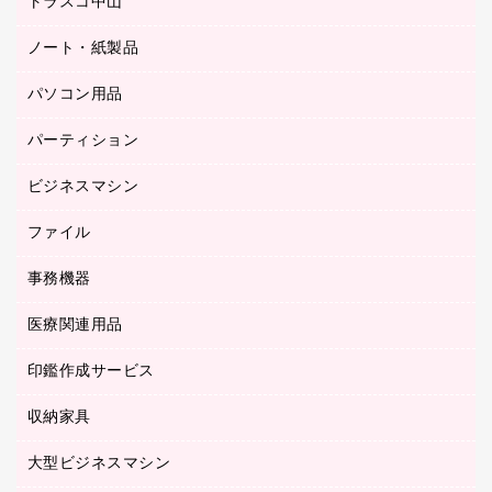
トラスコ中山
カウンター
応接イス・ベンチ
結束用品
デスク
ノート・紙製品
建築・作業用品
防災用備蓄食品・飲料
ミーティングテーブル
研究・環境管理用品
パソコン用品
ノート
防災用品
バインダーノート
養生用品
パーティション
キーボード／テンキー
ルーズリーフ
スマートフォン／モバイル周辺機器
ビジネスマシン
パーティション
伝票
セキュリティ用品
ホワイトボード・黒板
典礼用品
ファイル
インクジェットプリンタ／複合機
ディスプレイモニター
各種用紙
コピー機
ネットワーク／ＬＡＮアクセサリー
事務機器
その他ファイル
封筒
スキャナー
ネットワーク／ＬＡＮ機器
カードケース
医療関連用品
シュレッダ
帳簿
デジタルカメラ
パソコンアクセサリー
クリップボード
タイムカード
慶弔用品
ファクシミリ
印鑑作成サービス
介護用品
パソコンバッグ／収納用品
クリヤーブック（固定式）
タイムレコーダー
粘着メモ
プロジェクタ
使い捨て手袋
パソコン周辺機器
クリヤーブック（差替式）
収納家具
印鑑作成サービス
ラミネータ
額縁
メモリーカード
保健用品
マウス
クリヤーホルダー
ラミネートフィルム
大型ビジネスマシン
その他収納
レーザープリンタ／複合機
医療関連用品
マウスパッド
コンピュータ用ファイル