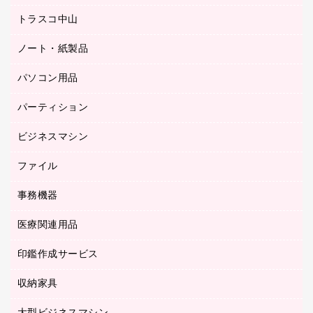
ミーティングチェア
梱包用品
トラスコ中山
カウンター
応接イス・ベンチ
結束用品
デスク
ノート・紙製品
建築・作業用品
防災用備蓄食品・飲料
ミーティングテーブル
研究・環境管理用品
パソコン用品
ノート
防災用品
バインダーノート
養生用品
パーティション
キーボード／テンキー
ルーズリーフ
スマートフォン／モバイル周辺機器
ビジネスマシン
パーティション
伝票
セキュリティ用品
ホワイトボード・黒板
典礼用品
ファイル
インクジェットプリンタ／複合機
ディスプレイモニター
各種用紙
コピー機
ネットワーク／ＬＡＮアクセサリー
事務機器
その他ファイル
封筒
スキャナー
ネットワーク／ＬＡＮ機器
カードケース
医療関連用品
シュレッダ
帳簿
デジタルカメラ
パソコンアクセサリー
クリップボード
タイムカード
慶弔用品
ファクシミリ
印鑑作成サービス
介護用品
パソコンバッグ／収納用品
クリヤーブック（固定式）
タイムレコーダー
粘着メモ
プロジェクタ
使い捨て手袋
パソコン周辺機器
クリヤーブック（差替式）
収納家具
印鑑作成サービス
ラミネータ
額縁
メモリーカード
保健用品
マウス
クリヤーホルダー
ラミネートフィルム