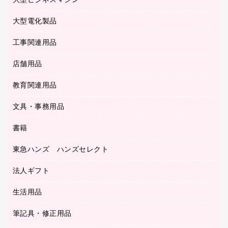
大型ビジネスマシン
その他収納
レーザープリンタ／複合機
医療関連用品
マウスパッド
コンピュータ用ファイル
レーザーポインター
ロッカー・下駄箱
電話機
感染症対策用品
大型電化製品
プリンタ
各種ケーブル
パイプ式ファイル
大型シュレッダー（共配）
保管庫・書庫
ＵＳＢメモリ
感染症対策用品（食品・飲料・食添製品）
ＨＤＤ／ＳＳＤ
ファイルボックス
工事関連用品
テレビ・ＡＶ機器
ＯＨＰ用品
金庫
ＬＡＮケーブル
フォルダー
冷蔵庫・キッチン・調理家電
店舗用品
屋外用品
ＯＡクリーナー／エアダスター
フラットファイル
工事関連用品
教育関連用品
カウンター／お会計用品
ＯＡフィルター
リングファイル
サイン・看板用品
ＵＳＢハブ／ＵＳＢアクセサリー
レターファイル
文具・事務用品
教育関連用品
ディスプレイ用品
収納保存用品
書籍
その他文具
レジ・ポリ袋
名刺整理用品
はさみ
店舗運営用品
東急ハンズ ハンズセレクト
パソコンソフト
持ち出しファイル
カッター
紙手提げ袋
板目表紙・綴込表紙
法人ギフト
東急ハンズ
クリップ
陳列什器
統一伝票用ファイル
スティックのり
生活用品
カウネットギフト
ＰＯＰ用品
背幅が伸びるファイル
ステープラー本体
カウネットギフト（食品・飲料）
筆記具・修正用品
その他雑貨
２穴リフィル・２穴インデックス
ステープル針
高島屋