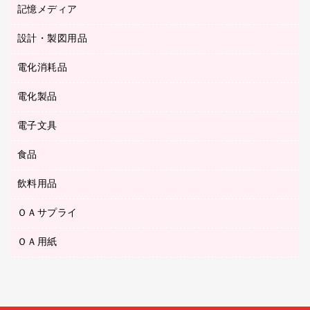
キッチン用品
３０穴リフィル・３０穴インデックス
記憶メディア
シャープペンシル
スプレーのり クリーナー
カウネットギフト
ゴミ袋
Ｚ式ファイル
シャープペンシル用替芯
セロハンテープ
設計・製図用品
ブルーレイディスク
スポーツ・レジャー用品
ホワイトボード用マーカー
テープのり
メディア収納用品
スリッパ・サンダル・シューズ
電化消耗品
設計・製図用品
ボールペン用替芯
テープカッター
ＣＤ－Ｒ
タオル・アメニティ用品
ボールペン（ゲルインク）
電化製品
アルバム
デスクトレー
ＣＤ－ＲＷ
ダストボックス
ボールペン（油性）
デスクライト
デスクマット
ＤＶＤ
電子文具
その他電化製品
ティッシュペーパー
マーキングペン（水性）
フィルム・カメラ用品
パンチ
キッチン・調理家電
トイレットペーパー
食品
その他電子文具
マーキングペン（油性）
乾電池・充電池
ファスナーつづり紐
掃除機・クリーナー
トイレ用品
ラベルテープ
万年筆
懐中電灯・ライト
飲料用品
菓子
フロアケース
空調・季節家電
トイレ用洗剤
ラベルライター
修正テープ
電球・蛍光灯
食品
ブックエンド／ブックスタンド
ＡＶ機器・アクセサリー
ＯＡサプライ
お茶備品
ハンドソープ・石鹸
電卓
修正液・修正ペン
メッシュケース／ペンケース
ＯＡタップ／延長コード
インスタントコーヒー
ペーパータオル
ＯＡ用紙
インクカートリッジ
消しゴム
メンディングテープ
コーヒーメーカー・備品
台所用洗剤
コピートナー
筆ペン
その他コピー用紙・プリンタ用紙
ラベル類
ソフトドリンク
掃除用品
トナーカートリッジ
蛍光マーカー
インクジェットプリンタ用紙
レターケース
ミネラルウォーター
掃除用洗剤
ファクシミリトナー