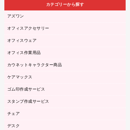
カテゴリーから探す
アズワン
オフィスアクセサリー
医療・介護用品（食品・飲料・食添製品）
研究・環境管理用品
オフィスウェア
オフィスアクセサリー
オフィス作業用品
アウター
ブラウス・シャツ
カウネットキャラクター商品
ペット用品
医療・介護・ワーキングウェア
作業用手袋
ケアマックス
カウネットキャラクター商品
作業用雑貨
ゴム印作成サービス
医療・介護用品（食品・飲料・食添製品）
倉庫収納用品
台車・脚立
スタンプ作成サービス
ゴム印作成サービス
園芸用品
ゴム印（フリーサイズ印）作成サービス
チェア
カウネットスタンプ作成サービス
工場用品
ゴム印（一行印）作成サービス
シヤチハタスタンプ作成サービス
デスク
オフィスチェア
梱包用テープ