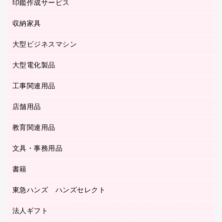
慶弔用品
ファクシミリ
印鑑作成サービス
介護用品
パソコンバッグ／収納用品
クリヤーブック（固定式）
タイムレコーダー
粘着メモ
プロジェクタ
使い捨て手袋
パソコン周辺機器
クリヤーブック（差替式）
収納家具
印鑑作成サービス
ラミネータ
額縁
メモリーカード
保健用品
マウス
クリヤーホルダー
ラミネートフィルム
大型ビジネスマシン
その他収納
レーザープリンタ／複合機
医療関連用品
マウスパッド
コンピュータ用ファイル
レーザーポインター
ロッカー・下駄箱
電話機
感染症対策用品
大型電化製品
プリンタ
各種ケーブル
パイプ式ファイル
大型シュレッダー（共配）
保管庫・書庫
ＵＳＢメモリ
感染症対策用品（食品・飲料・食添製品）
ＨＤＤ／ＳＳＤ
ファイルボックス
工事関連用品
テレビ・ＡＶ機器
ＯＨＰ用品
金庫
ＬＡＮケーブル
フォルダー
冷蔵庫・キッチン・調理家電
店舗用品
屋外用品
ＯＡクリーナー／エアダスター
フラットファイル
工事関連用品
教育関連用品
カウンター／お会計用品
ＯＡフィルター
リングファイル
サイン・看板用品
ＵＳＢハブ／ＵＳＢアクセサリー
レターファイル
文具・事務用品
教育関連用品
ディスプレイ用品
収納保存用品
書籍
その他文具
レジ・ポリ袋
名刺整理用品
はさみ
店舗運営用品
東急ハンズ ハンズセレクト
パソコンソフト
持ち出しファイル
カッター
紙手提げ袋
板目表紙・綴込表紙
法人ギフト
東急ハンズ
クリップ
陳列什器