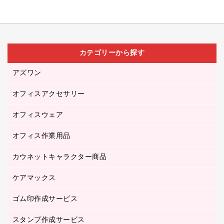
カテゴリーから探す
アズワン
オフィスアクセサリー
医療・介護用品（食品・飲料・食添製品）
研究・環境管理用品
オフィスウェア
オフィスアクセサリー
オフィス作業用品
アウター
ブラウス・シャツ
カウネットキャラクター商品
ペット用品
医療・介護・ワーキングウェア
作業用手袋
ケアマックス
カウネットキャラクター商品
作業用雑貨
ゴム印作成サービス
医療・介護用品（食品・飲料・食添製品）
倉庫収納用品
台車・脚立
スタンプ作成サービス
ゴム印作成サービス