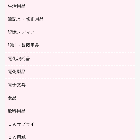
統一伝票用ファイル
スティックのり
生活用品
カウネットギフト
ＰＯＰ用品
背幅が伸びるファイル
ステープラー本体
カウネットギフト（食品・飲料）
筆記具・修正用品
その他雑貨
２穴リフィル・２穴インデックス
ステープル針
高島屋
キッチン用品
３０穴リフィル・３０穴インデックス
記憶メディア
シャープペンシル
スプレーのり クリーナー
カウネットギフト
ゴミ袋
Ｚ式ファイル
シャープペンシル用替芯
セロハンテープ
設計・製図用品
ブルーレイディスク
スポーツ・レジャー用品
ホワイトボード用マーカー
テープのり
メディア収納用品
スリッパ・サンダル・シューズ
電化消耗品
設計・製図用品
ボールペン用替芯
テープカッター
ＣＤ－Ｒ
タオル・アメニティ用品
ボールペン（ゲルインク）
電化製品
アルバム
デスクトレー
ＣＤ－ＲＷ
ダストボックス
ボールペン（油性）
デスクライト
デスクマット
ＤＶＤ
電子文具
その他電化製品
ティッシュペーパー
マーキングペン（水性）
フィルム・カメラ用品
パンチ
キッチン・調理家電
トイレットペーパー
食品
その他電子文具
マーキングペン（油性）
乾電池・充電池
ファスナーつづり紐
掃除機・クリーナー
トイレ用品
ラベルテープ
万年筆
懐中電灯・ライト
飲料用品
菓子
フロアケース
空調・季節家電
トイレ用洗剤
ラベルライター
修正テープ
電球・蛍光灯
食品
ブックエンド／ブックスタンド
ＡＶ機器・アクセサリー
ＯＡサプライ
お茶備品
ハンドソープ・石鹸
電卓
修正液・修正ペン
メッシュケース／ペンケース
ＯＡタップ／延長コード
インスタントコーヒー
ペーパータオル
ＯＡ用紙
インクカートリッジ
消しゴム