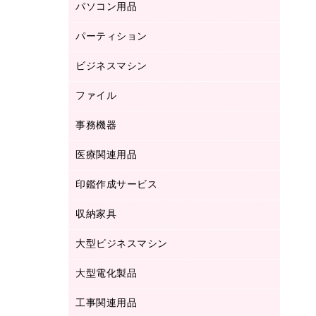
パソコン用品
ノート
防災用品
バインダーノート
養生用品
パーティション
キーボード／テンキー
ルーズリーフ
スマートフォン／モバイル周辺機器
ビジネスマシン
パーティション
伝票
セキュリティ用品
ホワイトボード・黒板
典礼用品
ファイル
インクジェットプリンタ／複合機
ディスプレイモニター
各種用紙
コピー機
ネットワーク／ＬＡＮアクセサリー
事務機器
その他ファイル
封筒
スキャナー
ネットワーク／ＬＡＮ機器
カードケース
医療関連用品
シュレッダ
帳簿
デジタルカメラ
パソコンアクセサリー
クリップボード
タイムカード
慶弔用品
ファクシミリ
印鑑作成サービス
介護用品
パソコンバッグ／収納用品
クリヤーブック（固定式）
タイムレコーダー
粘着メモ
プロジェクタ
使い捨て手袋
パソコン周辺機器
クリヤーブック（差替式）
収納家具
印鑑作成サービス
ラミネータ
額縁
メモリーカード
保健用品
マウス
クリヤーホルダー
ラミネートフィルム
大型ビジネスマシン
その他収納
レーザープリンタ／複合機
医療関連用品
マウスパッド
コンピュータ用ファイル
レーザーポインター
ロッカー・下駄箱
電話機
感染症対策用品
大型電化製品
プリンタ
各種ケーブル
パイプ式ファイル
大型シュレッダー（共配）
保管庫・書庫
ＵＳＢメモリ
感染症対策用品（食品・飲料・食添製
ＨＤＤ／ＳＳＤ
ファイルボックス
工事関連用品
テレビ・ＡＶ機器
ＯＨＰ用品
品）
金庫