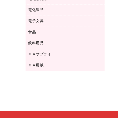
ボールペン用替芯
テープカッター
ＣＤ－Ｒ
タオル・アメニティ用品
ボールペン（ゲルインク）
電化製品
アルバム
デスクトレー
ＣＤ－ＲＷ
ダストボックス
ボールペン（油性）
デスクライト
デスクマット
ＤＶＤ
電子文具
その他電化製品
ティッシュペーパー
マーキングペン（水性）
フィルム・カメラ用品
パンチ
キッチン・調理家電
トイレットペーパー
食品
その他電子文具
マーキングペン（油性）
乾電池・充電池
ファスナーつづり紐
掃除機・クリーナー
トイレ用品
ラベルテープ
万年筆
懐中電灯・ライト
飲料用品
菓子
フロアケース
空調・季節家電
トイレ用洗剤
ラベルライター
修正テープ
電球・蛍光灯
食品
ブックエンド／ブックスタンド
ＡＶ機器・アクセサリー
ＯＡサプライ
お茶備品
ハンドソープ・石鹸
電卓
修正液・修正ペン
メッシュケース／ペンケース
ＯＡタップ／延長コード
インスタントコーヒー
ペーパータオル
ＯＡ用紙
インクカートリッジ
消しゴム
メンディングテープ
コーヒーメーカー・備品
台所用洗剤
コピートナー
筆ペン
その他コピー用紙・プリンタ用紙
ラベル類
ソフトドリンク
掃除用品
トナーカートリッジ
蛍光マーカー
インクジェットプリンタ用紙
レターケース
ミネラルウォーター
掃除用洗剤
ファクシミリトナー
鉛筆
コピー用紙
レタートレー
ミルク・シュガー
殺虫剤
プリンタ用リボン
ハガキ用紙
両面テープ
レギュラーコーヒー
洗濯用品
リサイクルインクカートリッジ
ファクシミリ用紙
保管・整理用品
医薬部外品
洗濯用洗剤
リサイクルトナー（プール方式）
プロッター用紙
備品／小物ケース