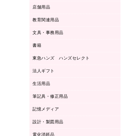
ＬＡＮケーブル
フォルダー
冷蔵庫・キッチン・調理家電
店舗用品
屋外用品
ＯＡクリーナー／エアダスター
フラットファイル
工事関連用品
教育関連用品
カウンター／お会計用品
ＯＡフィルター
リングファイル
サイン・看板用品
ＵＳＢハブ／ＵＳＢアクセサリー
レターファイル
文具・事務用品
教育関連用品
ディスプレイ用品
収納保存用品
書籍
その他文具
レジ・ポリ袋
名刺整理用品
はさみ
店舗運営用品
東急ハンズ ハンズセレクト
パソコンソフト
持ち出しファイル
カッター
紙手提げ袋
板目表紙・綴込表紙
法人ギフト
東急ハンズ
クリップ
陳列什器
統一伝票用ファイル
スティックのり
生活用品
カウネットギフト
ＰＯＰ用品
背幅が伸びるファイル
ステープラー本体
カウネットギフト（食品・飲料）
筆記具・修正用品
その他雑貨
２穴リフィル・２穴インデックス
ステープル針
高島屋
キッチン用品
３０穴リフィル・３０穴インデックス
記憶メディア
シャープペンシル
スプレーのり クリーナー
カウネットギフト
ゴミ袋
Ｚ式ファイル
シャープペンシル用替芯
セロハンテープ
設計・製図用品
ブルーレイディスク
スポーツ・レジャー用品
ホワイトボード用マーカー
テープのり
メディア収納用品
スリッパ・サンダル・シューズ
電化消耗品
設計・製図用品