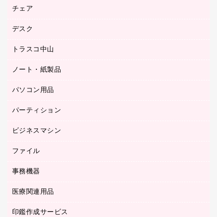
園芸用品
ゴム印（フリーサイズ印）作成サービス
チェア
カウネットスタンプ作成サービス
工場用品
ゴム印（一行印）作成サービス
シヤチハタスタンプ作成サービス
デスク
オフィスチェア
梱包用テープ
ミーティングチェア
梱包用品
トラスコ中山
カウンター
応接イス・ベンチ
結束用品
デスク
ノート・紙製品
建築・作業用品
防災用備蓄食品・飲料
ミーティングテーブル
研究・環境管理用品
パソコン用品
ノート
防災用品
バインダーノート
養生用品
パーティション
キーボード／テンキー
ルーズリーフ
スマートフォン／モバイル周辺機器
ビジネスマシン
パーティション
伝票
セキュリティ用品
ホワイトボード・黒板
典礼用品
ファイル
インクジェットプリンタ／複合機
ディスプレイモニター
各種用紙
コピー機
ネットワーク／ＬＡＮアクセサリー
事務機器
その他ファイル
封筒
スキャナー
ネットワーク／ＬＡＮ機器
カードケース
医療関連用品
シュレッダ
帳簿
デジタルカメラ
パソコンアクセサリー
クリップボード
タイムカード
慶弔用品
ファクシミリ
印鑑作成サービス
介護用品
パソコンバッグ／収納用品
クリヤーブック（固定式）