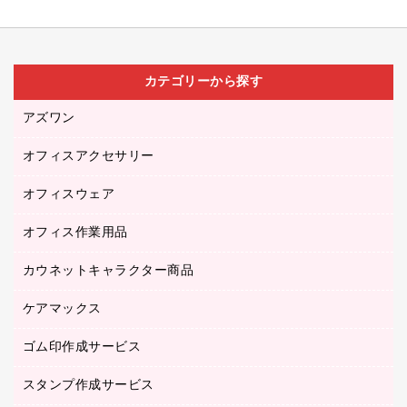
カテゴリーから探す
アズワン
オフィスアクセサリー
医療・介護用品（食品・飲料・食添製品）
研究・環境管理用品
オフィスウェア
オフィスアクセサリー
オフィス作業用品
アウター
ブラウス・シャツ
カウネットキャラクター商品
ペット用品
医療・介護・ワーキングウェア
作業用手袋
ケアマックス
カウネットキャラクター商品
作業用雑貨
ゴム印作成サービス
医療・介護用品（食品・飲料・食添製品）
倉庫収納用品
台車・脚立
スタンプ作成サービス
ゴム印作成サービス