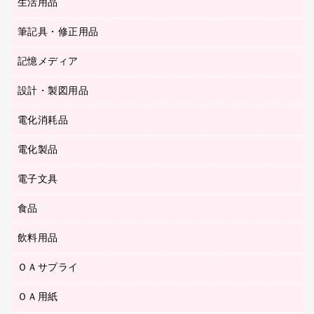
スティックのり
生活用品
カウネットギフト
ＰＯＰ用品
背幅が伸びるファイル
ステープラー本体
カウネットギフト（食品・飲料）
筆記具・修正用品
その他雑貨
２穴リフィル・２穴インデックス
ステープル針
高島屋
キッチン用品
３０穴リフィル・３０穴インデックス
記憶メディア
シャープペンシル
スプレーのり クリーナー
カウネットギフト
ゴミ袋
Ｚ式ファイル
シャープペンシル用替芯
セロハンテープ
設計・製図用品
ブルーレイディスク
スポーツ・レジャー用品
ホワイトボード用マーカー
テープのり
メディア収納用品
スリッパ・サンダル・シューズ
電化消耗品
設計・製図用品
ボールペン用替芯
テープカッター
ＣＤ－Ｒ
タオル・アメニティ用品
ボールペン（ゲルインク）
電化製品
アルバム
デスクトレー
ＣＤ－ＲＷ
ダストボックス
ボールペン（油性）
デスクライト
デスクマット
ＤＶＤ
電子文具
その他電化製品
ティッシュペーパー
マーキングペン（水性）
フィルム・カメラ用品
パンチ
キッチン・調理家電
トイレットペーパー
食品
その他電子文具
マーキングペン（油性）
乾電池・充電池
ファスナーつづり紐
掃除機・クリーナー
トイレ用品
ラベルテープ
万年筆
懐中電灯・ライト
飲料用品
菓子
フロアケース
空調・季節家電
トイレ用洗剤
ラベルライター
修正テープ
電球・蛍光灯
食品
ブックエンド／ブックスタンド
ＡＶ機器・アクセサリー
ＯＡサプライ
お茶備品
ハンドソープ・石鹸
電卓
修正液・修正ペン
メッシュケース／ペンケース
ＯＡタップ／延長コード
インスタントコーヒー
ペーパータオル
ＯＡ用紙
インクカートリッジ
消しゴム
メンディングテープ
コーヒーメーカー・備品