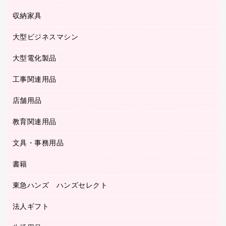
タイムレコーダー
粘着メモ
プロジェクタ
使い捨て手袋
パソコン周辺機器
クリヤーブック（差替式）
収納家具
印鑑作成サービス
ラミネータ
額縁
メモリーカード
保健用品
マウス
クリヤーホルダー
ラミネートフィルム
大型ビジネスマシン
その他収納
レーザープリンタ／複合機
医療関連用品
マウスパッド
コンピュータ用ファイル
レーザーポインター
ロッカー・下駄箱
電話機
感染症対策用品
大型電化製品
プリンタ
各種ケーブル
パイプ式ファイル
大型シュレッダー（共配）
保管庫・書庫
ＵＳＢメモリ
感染症対策用品（食品・飲料・食添製品）
ＨＤＤ／ＳＳＤ
ファイルボックス
工事関連用品
テレビ・ＡＶ機器
ＯＨＰ用品
金庫
ＬＡＮケーブル
フォルダー
冷蔵庫・キッチン・調理家電
店舗用品
屋外用品
ＯＡクリーナー／エアダスター
フラットファイル
工事関連用品
教育関連用品
カウンター／お会計用品
ＯＡフィルター
リングファイル
サイン・看板用品
ＵＳＢハブ／ＵＳＢアクセサリー
レターファイル
文具・事務用品
教育関連用品
ディスプレイ用品
収納保存用品
書籍
その他文具
レジ・ポリ袋
名刺整理用品
はさみ
店舗運営用品
東急ハンズ ハンズセレクト
パソコンソフト
持ち出しファイル
カッター
紙手提げ袋
板目表紙・綴込表紙
法人ギフト
東急ハンズ
クリップ
陳列什器
統一伝票用ファイル