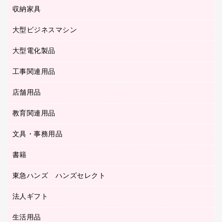
粘着メモ
プロジェクタ
使い捨て手袋
パソコン周辺機器
クリヤーブック（差替式）
収納家具
印鑑作成サービス
ラミネータ
額縁
メモリーカード
保健用品
マウス
クリヤーホルダー
ラミネートフィルム
大型ビジネスマシン
その他収納
レーザープリンタ／複合機
医療関連用品
マウスパッド
コンピュータ用ファイル
レーザーポインター
ロッカー・下駄箱
電話機
感染症対策用品
大型電化製品
プリンタ
各種ケーブル
パイプ式ファイル
大型シュレッダー（共配）
保管庫・書庫
ＵＳＢメモリ
感染症対策用品（食品・飲料・食添製品）
ＨＤＤ／ＳＳＤ
ファイルボックス
工事関連用品
テレビ・ＡＶ機器
ＯＨＰ用品
金庫
ＬＡＮケーブル
フォルダー
冷蔵庫・キッチン・調理家電
店舗用品
屋外用品
ＯＡクリーナー／エアダスター
フラットファイル
工事関連用品
教育関連用品
カウンター／お会計用品
ＯＡフィルター
リングファイル
サイン・看板用品
ＵＳＢハブ／ＵＳＢアクセサリー
レターファイル
文具・事務用品
教育関連用品
ディスプレイ用品
収納保存用品
書籍
その他文具
レジ・ポリ袋
名刺整理用品
はさみ
店舗運営用品
東急ハンズ ハンズセレクト
パソコンソフト
持ち出しファイル
カッター
紙手提げ袋
板目表紙・綴込表紙
法人ギフト
東急ハンズ
クリップ
陳列什器
統一伝票用ファイル
スティックのり
生活用品
カウネットギフト
ＰＯＰ用品