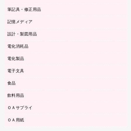
背幅が伸びるファイル
ステープラー本体
カウネットギフト（食品・飲料）
筆記具・修正用品
その他雑貨
２穴リフィル・２穴インデックス
ステープル針
高島屋
キッチン用品
３０穴リフィル・３０穴インデックス
記憶メディア
シャープペンシル
スプレーのり クリーナー
カウネットギフト
ゴミ袋
Ｚ式ファイル
シャープペンシル用替芯
セロハンテープ
設計・製図用品
ブルーレイディスク
スポーツ・レジャー用品
ホワイトボード用マーカー
テープのり
メディア収納用品
スリッパ・サンダル・シューズ
電化消耗品
設計・製図用品
ボールペン用替芯
テープカッター
ＣＤ－Ｒ
タオル・アメニティ用品
ボールペン（ゲルインク）
電化製品
アルバム
デスクトレー
ＣＤ－ＲＷ
ダストボックス
ボールペン（油性）
デスクライト
デスクマット
ＤＶＤ
電子文具
その他電化製品
ティッシュペーパー
マーキングペン（水性）
フィルム・カメラ用品
パンチ
キッチン・調理家電
トイレットペーパー
食品
その他電子文具
マーキングペン（油性）
乾電池・充電池
ファスナーつづり紐
掃除機・クリーナー
トイレ用品
ラベルテープ
万年筆
懐中電灯・ライト
飲料用品
菓子
フロアケース
空調・季節家電
トイレ用洗剤
ラベルライター
修正テープ
電球・蛍光灯
食品
ブックエンド／ブックスタンド
ＡＶ機器・アクセサリー
ＯＡサプライ
お茶備品
ハンドソープ・石鹸
電卓
修正液・修正ペン
メッシュケース／ペンケース
ＯＡタップ／延長コード
インスタントコーヒー
ペーパータオル
ＯＡ用紙
インクカートリッジ
消しゴム
メンディングテープ
コーヒーメーカー・備品
台所用洗剤
コピートナー
筆ペン