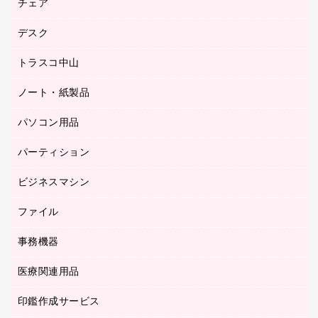
チェア
カウネットスタンプ作成サービス
工場用品
ゴム印（一行印）作成サービス
シヤチハタスタンプ作成サービス
デスク
オフィスチェア
梱包用テープ
ミーティングチェア
梱包用品
トラスコ中山
カウンター
応接イス・ベンチ
結束用品
デスク
ノート・紙製品
建築・作業用品
防災用備蓄食品・飲料
ミーティングテーブル
研究・環境管理用品
パソコン用品
ノート
防災用品
バインダーノート
養生用品
パーティション
キーボード／テンキー
ルーズリーフ
スマートフォン／モバイル周辺機器
ビジネスマシン
パーティション
伝票
セキュリティ用品
ホワイトボード・黒板
典礼用品
ファイル
インクジェットプリンタ／複合機
ディスプレイモニター
各種用紙
コピー機
ネットワーク／ＬＡＮアクセサリー
事務機器
その他ファイル
封筒
スキャナー
ネットワーク／ＬＡＮ機器
カードケース
医療関連用品
シュレッダ
帳簿
デジタルカメラ
パソコンアクセサリー
クリップボード
タイムカード
慶弔用品
ファクシミリ
印鑑作成サービス
介護用品
パソコンバッグ／収納用品
クリヤーブック（固定式）
タイムレコーダー