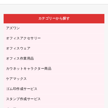
カテゴリーから探す
アズワン
オフィスアクセサリー
医療・介護用品（食品・飲料・食添製品）
研究・環境管理用品
オフィスウェア
オフィスアクセサリー
オフィス作業用品
アウター
ブラウス・シャツ
カウネットキャラクター商品
ペット用品
医療・介護・ワーキングウェア
作業用手袋
ケアマックス
カウネットキャラクター商品
作業用雑貨
ゴム印作成サービス
医療・介護用品（食品・飲料・食添製品）
倉庫収納用品
台車・脚立
スタンプ作成サービス
ゴム印作成サービス
園芸用品
ゴム印（フリーサイズ印）作成サービス