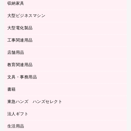
使い捨て手袋
パソコン周辺機器
クリヤーブック（差替式）
収納家具
印鑑作成サービス
ラミネータ
額縁
メモリーカード
保健用品
マウス
クリヤーホルダー
ラミネートフィルム
大型ビジネスマシン
その他収納
レーザープリンタ／複合機
医療関連用品
マウスパッド
コンピュータ用ファイル
レーザーポインター
ロッカー・下駄箱
電話機
感染症対策用品
大型電化製品
プリンタ
各種ケーブル
パイプ式ファイル
大型シュレッダー（共配）
保管庫・書庫
ＵＳＢメモリ
感染症対策用品（食品・飲料・食添製品）
ＨＤＤ／ＳＳＤ
ファイルボックス
工事関連用品
テレビ・ＡＶ機器
ＯＨＰ用品
金庫
ＬＡＮケーブル
フォルダー
冷蔵庫・キッチン・調理家電
店舗用品
屋外用品
ＯＡクリーナー／エアダスター
フラットファイル
工事関連用品
教育関連用品
カウンター／お会計用品
ＯＡフィルター
リングファイル
サイン・看板用品
ＵＳＢハブ／ＵＳＢアクセサリー
レターファイル
文具・事務用品
教育関連用品
ディスプレイ用品
収納保存用品
書籍
その他文具
レジ・ポリ袋
名刺整理用品
はさみ
店舗運営用品
東急ハンズ ハンズセレクト
パソコンソフト
持ち出しファイル
カッター
紙手提げ袋
板目表紙・綴込表紙
法人ギフト
東急ハンズ
クリップ
陳列什器
統一伝票用ファイル
スティックのり
生活用品
カウネットギフト
ＰＯＰ用品
背幅が伸びるファイル