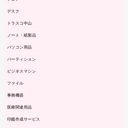
工場用品
ゴム印（一行印）作成サービス
シヤチハタスタンプ作成サービス
デスク
オフィスチェア
梱包用テープ
ミーティングチェア
梱包用品
トラスコ中山
カウンター
応接イス・ベンチ
結束用品
デスク
ノート・紙製品
建築・作業用品
防災用備蓄食品・飲料
ミーティングテーブル
研究・環境管理用品
パソコン用品
ノート
防災用品
バインダーノート
養生用品
パーティション
キーボード／テンキー
ルーズリーフ
スマートフォン／モバイル周辺機器
ビジネスマシン
パーティション
伝票
セキュリティ用品
ホワイトボード・黒板
典礼用品
ファイル
インクジェットプリンタ／複合機
ディスプレイモニター
各種用紙
コピー機
ネットワーク／ＬＡＮアクセサリー
事務機器
その他ファイル
封筒
スキャナー
ネットワーク／ＬＡＮ機器
カードケース
医療関連用品
シュレッダ
帳簿
デジタルカメラ
パソコンアクセサリー
クリップボード
タイムカード
慶弔用品
ファクシミリ
印鑑作成サービス
介護用品
パソコンバッグ／収納用品
クリヤーブック（固定式）
タイムレコーダー
粘着メモ
プロジェクタ