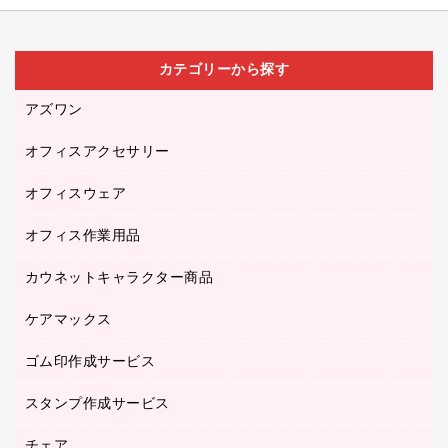
カテゴリーから探す
アズワン
オフィスアクセサリー
医療・介護用品（食品・飲料・食添製品）
研究・環境管理用品
オフィスウェア
オフィスアクセサリー
オフィス作業用品
アウター
ブラウス・シャツ
カウネットキャラクター商品
ペット用品
医療・介護・ワーキングウェア
作業用手袋
ケアマックス
カウネットキャラクター商品
作業用雑貨
ゴム印作成サービス
医療・介護用品（食品・飲料・食添製品）
倉庫収納用品
台車・脚立
スタンプ作成サービス
ゴム印作成サービス
園芸用品
ゴム印（フリーサイズ印）作成サービス
チェア
カウネットスタンプ作成サービス