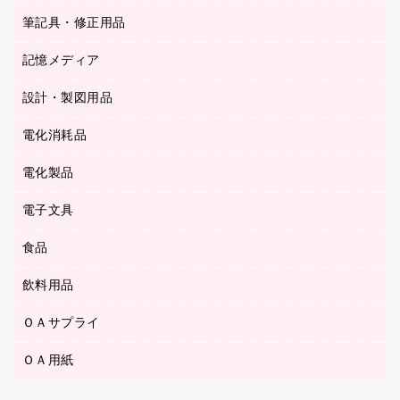
ステープラー本体
カウネットギフト（食品・飲料）
筆記具・修正用品
その他雑貨
２穴リフィル・２穴インデックス
ステープル針
高島屋
キッチン用品
３０穴リフィル・３０穴インデックス
記憶メディア
シャープペンシル
スプレーのり クリーナー
カウネットギフト
ゴミ袋
Ｚ式ファイル
シャープペンシル用替芯
セロハンテープ
設計・製図用品
ブルーレイディスク
スポーツ・レジャー用品
ホワイトボード用マーカー
テープのり
メディア収納用品
スリッパ・サンダル・シューズ
電化消耗品
設計・製図用品
ボールペン用替芯
テープカッター
ＣＤ－Ｒ
タオル・アメニティ用品
ボールペン（ゲルインク）
電化製品
アルバム
デスクトレー
ＣＤ－ＲＷ
ダストボックス
ボールペン（油性）
デスクライト
デスクマット
ＤＶＤ
電子文具
その他電化製品
ティッシュペーパー
マーキングペン（水性）
フィルム・カメラ用品
パンチ
キッチン・調理家電
トイレットペーパー
食品
その他電子文具
マーキングペン（油性）
乾電池・充電池
ファスナーつづり紐
掃除機・クリーナー
トイレ用品
ラベルテープ
万年筆
懐中電灯・ライト
飲料用品
菓子
フロアケース
空調・季節家電
トイレ用洗剤
ラベルライター
修正テープ
電球・蛍光灯
食品
ブックエンド／ブックスタンド
ＡＶ機器・アクセサリー
ＯＡサプライ
お茶備品
ハンドソープ・石鹸
電卓
修正液・修正ペン
メッシュケース／ペンケース
ＯＡタップ／延長コード
インスタントコーヒー
ペーパータオル
ＯＡ用紙
インクカートリッジ
消しゴム
メンディングテープ
コーヒーメーカー・備品
台所用洗剤
コピートナー
筆ペン
その他コピー用紙・プリンタ用紙
ラベル類