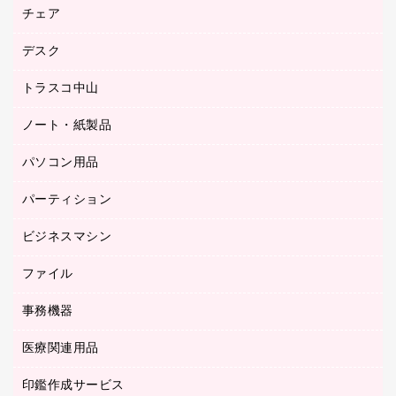
園芸用品
ゴム印（フリーサイズ印）作成サービス
チェア
カウネットスタンプ作成サービス
工場用品
ゴム印（一行印）作成サービス
シヤチハタスタンプ作成サービス
デスク
オフィスチェア
梱包用テープ
ミーティングチェア
梱包用品
トラスコ中山
カウンター
応接イス・ベンチ
結束用品
デスク
ノート・紙製品
建築・作業用品
防災用備蓄食品・飲料
ミーティングテーブル
研究・環境管理用品
パソコン用品
ノート
防災用品
バインダーノート
養生用品
パーティション
キーボード／テンキー
ルーズリーフ
スマートフォン／モバイル周辺機器
ビジネスマシン
パーティション
伝票
セキュリティ用品
ホワイトボード・黒板
典礼用品
ファイル
インクジェットプリンタ／複合機
ディスプレイモニター
各種用紙
コピー機
ネットワーク／ＬＡＮアクセサリー
事務機器
その他ファイル
封筒
スキャナー
ネットワーク／ＬＡＮ機器
カードケース
医療関連用品
シュレッダ
帳簿
デジタルカメラ
パソコンアクセサリー
クリップボード
タイムカード
慶弔用品
ファクシミリ
印鑑作成サービス
介護用品
パソコンバッグ／収納用品
クリヤーブック（固定式）