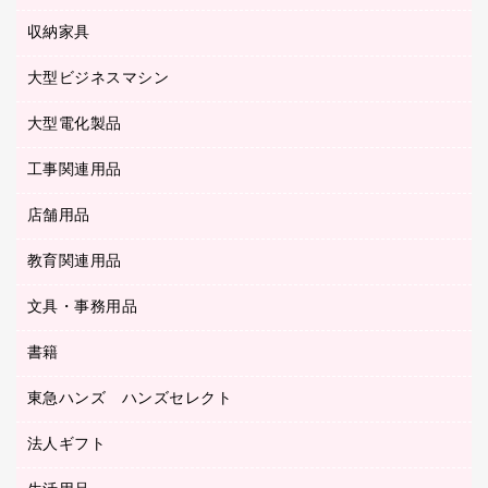
タイムレコーダー
粘着メモ
プロジェクタ
使い捨て手袋
パソコン周辺機器
クリヤーブック（差替式）
収納家具
印鑑作成サービス
ラミネータ
額縁
メモリーカード
保健用品
マウス
クリヤーホルダー
ラミネートフィルム
大型ビジネスマシン
その他収納
レーザープリンタ／複合機
医療関連用品
マウスパッド
コンピュータ用ファイル
レーザーポインター
ロッカー・下駄箱
電話機
感染症対策用品
大型電化製品
プリンタ
各種ケーブル
パイプ式ファイル
大型シュレッダー（共配）
保管庫・書庫
ＵＳＢメモリ
感染症対策用品（食品・飲料・食添製品）
ＨＤＤ／ＳＳＤ
ファイルボックス
工事関連用品
テレビ・ＡＶ機器
ＯＨＰ用品
金庫
ＬＡＮケーブル
フォルダー
冷蔵庫・キッチン・調理家電
店舗用品
屋外用品
ＯＡクリーナー／エアダスター
フラットファイル
工事関連用品
教育関連用品
カウンター／お会計用品
ＯＡフィルター
リングファイル
サイン・看板用品
ＵＳＢハブ／ＵＳＢアクセサリー
レターファイル
文具・事務用品
教育関連用品
ディスプレイ用品
収納保存用品
書籍
その他文具
レジ・ポリ袋
名刺整理用品
はさみ
店舗運営用品
東急ハンズ ハンズセレクト
パソコンソフト
持ち出しファイル
カッター
紙手提げ袋
板目表紙・綴込表紙
法人ギフト
東急ハンズ
クリップ
陳列什器
統一伝票用ファイル