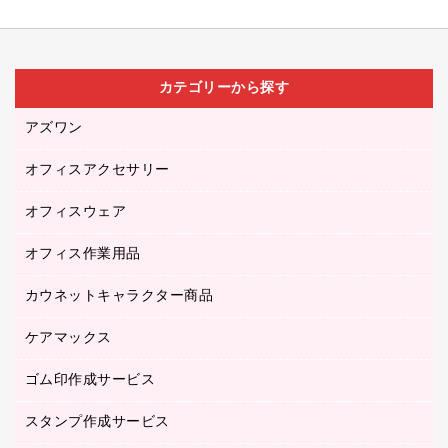
カテゴリーから探す
アズワン
オフィスアクセサリー
医療・介護用品（食品・飲料・食添製品）
研究・環境管理用品
オフィスウェア
オフィスアクセサリー
オフィス作業用品
アウター
ブラウス・シャツ
カウネットキャラクター商品
ペット用品
医療・介護・ワーキングウェア
作業用手袋
ケアマックス
カウネットキャラクター商品
作業用雑貨
ゴム印作成サービス
医療・介護用品（食品・飲料・食添製品）
倉庫収納用品
台車・脚立
スタンプ作成サービス
ゴム印作成サービス