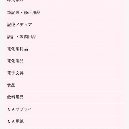
スティックのり
生活用品
カウネットギフト
ＰＯＰ用品
背幅が伸びるファイル
ステープラー本体
カウネットギフト（食品・飲料）
筆記具・修正用品
その他雑貨
２穴リフィル・２穴インデックス
ステープル針
高島屋
キッチン用品
３０穴リフィル・３０穴インデックス
記憶メディア
シャープペンシル
スプレーのり クリーナー
カウネットギフト
ゴミ袋
Ｚ式ファイル
シャープペンシル用替芯
セロハンテープ
設計・製図用品
ブルーレイディスク
スポーツ・レジャー用品
ホワイトボード用マーカー
テープのり
メディア収納用品
スリッパ・サンダル・シューズ
電化消耗品
設計・製図用品
ボールペン用替芯
テープカッター
ＣＤ－Ｒ
タオル・アメニティ用品
ボールペン（ゲルインク）
電化製品
アルバム
デスクトレー
ＣＤ－ＲＷ
ダストボックス
ボールペン（油性）
デスクライト
デスクマット
ＤＶＤ
電子文具
その他電化製品
ティッシュペーパー
マーキングペン（水性）
フィルム・カメラ用品
パンチ
キッチン・調理家電
トイレットペーパー
食品
その他電子文具
マーキングペン（油性）
乾電池・充電池
ファスナーつづり紐
掃除機・クリーナー
トイレ用品
ラベルテープ
万年筆
懐中電灯・ライト
飲料用品
菓子
フロアケース
空調・季節家電
トイレ用洗剤
ラベルライター
修正テープ
電球・蛍光灯
食品
ブックエンド／ブックスタンド
ＡＶ機器・アクセサリー
ＯＡサプライ
お茶備品
ハンドソープ・石鹸
電卓
修正液・修正ペン
メッシュケース／ペンケース
ＯＡタップ／延長コード
インスタントコーヒー
ペーパータオル
ＯＡ用紙
インクカートリッジ
消しゴム
メンディングテープ
コーヒーメーカー・備品
台所用洗剤