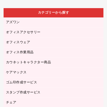
カテゴリーから探す
アズワン
オフィスアクセサリー
医療・介護用品（食品・飲料・食添製品）
研究・環境管理用品
オフィスウェア
オフィスアクセサリー
オフィス作業用品
アウター
ブラウス・シャツ
カウネットキャラクター商品
ペット用品
医療・介護・ワーキングウェア
作業用手袋
ケアマックス
カウネットキャラクター商品
作業用雑貨
ゴム印作成サービス
医療・介護用品（食品・飲料・食添製品）
倉庫収納用品
台車・脚立
スタンプ作成サービス
ゴム印作成サービス
園芸用品
ゴム印（フリーサイズ印）作成サービス
チェア
カウネットスタンプ作成サービス
工場用品