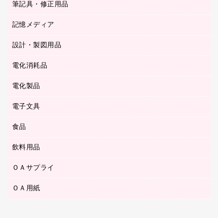
筆記具・修正用品
その他雑貨
２穴リフィル・２穴インデックス
ステープル針
高島屋
キッチン用品
３０穴リフィル・３０穴インデックス
記憶メディア
シャープペンシル
スプレーのり クリーナー
カウネットギフト
ゴミ袋
Ｚ式ファイル
シャープペンシル用替芯
セロハンテープ
設計・製図用品
ブルーレイディスク
スポーツ・レジャー用品
ホワイトボード用マーカー
テープのり
メディア収納用品
スリッパ・サンダル・シューズ
電化消耗品
設計・製図用品
ボールペン用替芯
テープカッター
ＣＤ－Ｒ
タオル・アメニティ用品
ボールペン（ゲルインク）
電化製品
アルバム
デスクトレー
ＣＤ－ＲＷ
ダストボックス
ボールペン（油性）
デスクライト
デスクマット
ＤＶＤ
電子文具
その他電化製品
ティッシュペーパー
マーキングペン（水性）
フィルム・カメラ用品
パンチ
キッチン・調理家電
トイレットペーパー
食品
その他電子文具
マーキングペン（油性）
乾電池・充電池
ファスナーつづり紐
掃除機・クリーナー
トイレ用品
ラベルテープ
万年筆
懐中電灯・ライト
飲料用品
菓子
フロアケース
空調・季節家電
トイレ用洗剤
ラベルライター
修正テープ
電球・蛍光灯
食品
ブックエンド／ブックスタンド
ＡＶ機器・アクセサリー
ＯＡサプライ
お茶備品
ハンドソープ・石鹸
電卓
修正液・修正ペン
メッシュケース／ペンケース
ＯＡタップ／延長コード
インスタントコーヒー
ペーパータオル
ＯＡ用紙
インクカートリッジ
消しゴム
メンディングテープ
コーヒーメーカー・備品
台所用洗剤
コピートナー
筆ペン
その他コピー用紙・プリンタ用紙
ラベル類
ソフトドリンク
掃除用品