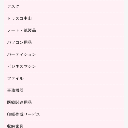
ゴム印（一行印）作成サービス
シヤチハタスタンプ作成サービス
デスク
オフィスチェア
梱包用テープ
ミーティングチェア
梱包用品
トラスコ中山
カウンター
応接イス・ベンチ
結束用品
デスク
ノート・紙製品
建築・作業用品
防災用備蓄食品・飲料
ミーティングテーブル
研究・環境管理用品
パソコン用品
ノート
防災用品
バインダーノート
養生用品
パーティション
キーボード／テンキー
ルーズリーフ
スマートフォン／モバイル周辺機器
ビジネスマシン
パーティション
伝票
セキュリティ用品
ホワイトボード・黒板
典礼用品
ファイル
インクジェットプリンタ／複合機
ディスプレイモニター
各種用紙
コピー機
ネットワーク／ＬＡＮアクセサリー
事務機器
その他ファイル
封筒
スキャナー
ネットワーク／ＬＡＮ機器
カードケース
医療関連用品
シュレッダ
帳簿
デジタルカメラ
パソコンアクセサリー
クリップボード
タイムカード
慶弔用品
ファクシミリ
印鑑作成サービス
介護用品
パソコンバッグ／収納用品
クリヤーブック（固定式）
タイムレコーダー
粘着メモ
プロジェクタ
使い捨て手袋
パソコン周辺機器
クリヤーブック（差替式）
収納家具
印鑑作成サービス