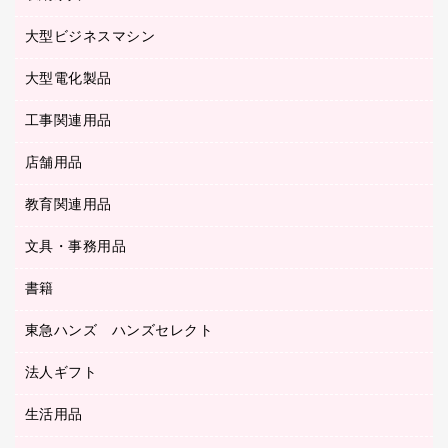
ラミネータ
額縁
メモリーカード
保健用品
マウス
クリヤーホルダー
ラミネートフィルム
大型ビジネスマシン
その他収納
レーザープリンタ／複合機
医療関連用品
マウスパッド
コンピュータ用ファイル
レーザーポインター
ロッカー・下駄箱
電話機
感染症対策用品
大型電化製品
プリンタ
各種ケーブル
パイプ式ファイル
大型シュレッダー（共配）
保管庫・書庫
ＵＳＢメモリ
感染症対策用品（食品・飲料・食添製品）
ＨＤＤ／ＳＳＤ
ファイルボックス
工事関連用品
テレビ・ＡＶ機器
ＯＨＰ用品
金庫
ＬＡＮケーブル
フォルダー
冷蔵庫・キッチン・調理家電
店舗用品
屋外用品
ＯＡクリーナー／エアダスター
フラットファイル
工事関連用品
教育関連用品
カウンター／お会計用品
ＯＡフィルター
リングファイル
サイン・看板用品
ＵＳＢハブ／ＵＳＢアクセサリー
レターファイル
文具・事務用品
教育関連用品
ディスプレイ用品
収納保存用品
書籍
その他文具
レジ・ポリ袋
名刺整理用品
はさみ
店舗運営用品
東急ハンズ ハンズセレクト
パソコンソフト
持ち出しファイル
カッター
紙手提げ袋
板目表紙・綴込表紙
法人ギフト
東急ハンズ
クリップ
陳列什器
統一伝票用ファイル
スティックのり
生活用品
カウネットギフト
ＰＯＰ用品
背幅が伸びるファイル
ステープラー本体
カウネットギフト（食品・飲料）