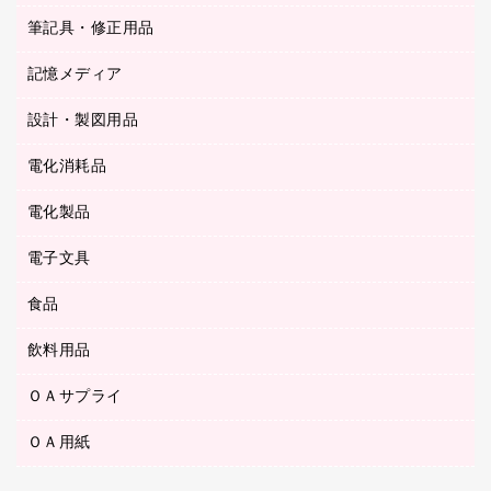
ステープラー本体
カウネットギフト（食品・飲料）
筆記具・修正用品
その他雑貨
２穴リフィル・２穴インデックス
ステープル針
高島屋
キッチン用品
３０穴リフィル・３０穴インデックス
記憶メディア
シャープペンシル
スプレーのり クリーナー
カウネットギフト
ゴミ袋
Ｚ式ファイル
シャープペンシル用替芯
セロハンテープ
設計・製図用品
ブルーレイディスク
スポーツ・レジャー用品
ホワイトボード用マーカー
テープのり
メディア収納用品
スリッパ・サンダル・シューズ
電化消耗品
設計・製図用品
ボールペン用替芯
テープカッター
ＣＤ－Ｒ
タオル・アメニティ用品
ボールペン（ゲルインク）
電化製品
アルバム
デスクトレー
ＣＤ－ＲＷ
ダストボックス
ボールペン（油性）
デスクライト
デスクマット
ＤＶＤ
電子文具
その他電化製品
ティッシュペーパー
マーキングペン（水性）
フィルム・カメラ用品
パンチ
キッチン・調理家電
トイレットペーパー
食品
その他電子文具
マーキングペン（油性）
乾電池・充電池
ファスナーつづり紐
掃除機・クリーナー
トイレ用品
ラベルテープ
万年筆
懐中電灯・ライト
飲料用品
菓子
フロアケース
空調・季節家電
トイレ用洗剤
ラベルライター
修正テープ
電球・蛍光灯
食品
ブックエンド／ブックスタンド
ＡＶ機器・アクセサリー
ＯＡサプライ
お茶備品
ハンドソープ・石鹸
電卓
修正液・修正ペン
メッシュケース／ペンケース
ＯＡタップ／延長コード
インスタントコーヒー
ペーパータオル
ＯＡ用紙
インクカートリッジ
消しゴム
メンディングテープ
コーヒーメーカー・備品
台所用洗剤
コピートナー
筆ペン
その他コピー用紙・プリンタ用紙
ラベル類