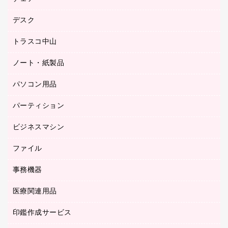
工場用品
ゴム印（一行印）作成サービス
シヤチハタスタンプ作成サービス
デスク
オフィスチェア
梱包用テープ
ミーティングチェア
梱包用品
トラスコ中山
カウンター
応接イス・ベンチ
結束用品
デスク
ノート・紙製品
建築・作業用品
防災用備蓄食品・飲料
ミーティングテーブル
研究・環境管理用品
パソコン用品
ノート
防災用品
バインダーノート
養生用品
パーティション
キーボード／テンキー
ルーズリーフ
スマートフォン／モバイル周辺機器
ビジネスマシン
パーティション
伝票
セキュリティ用品
ホワイトボード・黒板
典礼用品
ファイル
インクジェットプリンタ／複合機
ディスプレイモニター
各種用紙
コピー機
ネットワーク／ＬＡＮアクセサリー
事務機器
その他ファイル
封筒
スキャナー
ネットワーク／ＬＡＮ機器
カードケース
医療関連用品
シュレッダ
帳簿
デジタルカメラ
パソコンアクセサリー
クリップボード
タイムカード
慶弔用品
ファクシミリ
印鑑作成サービス
介護用品
パソコンバッグ／収納用品
クリヤーブック（固定式）
タイムレコーダー
粘着メモ
プロジェクタ