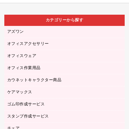
カテゴリーから探す
アズワン
オフィスアクセサリー
医療・介護用品（食品・飲料・食添製品）
研究・環境管理用品
オフィスウェア
オフィスアクセサリー
オフィス作業用品
アウター
ブラウス・シャツ
カウネットキャラクター商品
ペット用品
医療・介護・ワーキングウェア
作業用手袋
ケアマックス
カウネットキャラクター商品
作業用雑貨
ゴム印作成サービス
医療・介護用品（食品・飲料・食添製品）
倉庫収納用品
台車・脚立
スタンプ作成サービス
ゴム印作成サービス
園芸用品
ゴム印（フリーサイズ印）作成サービス
チェア
カウネットスタンプ作成サービス