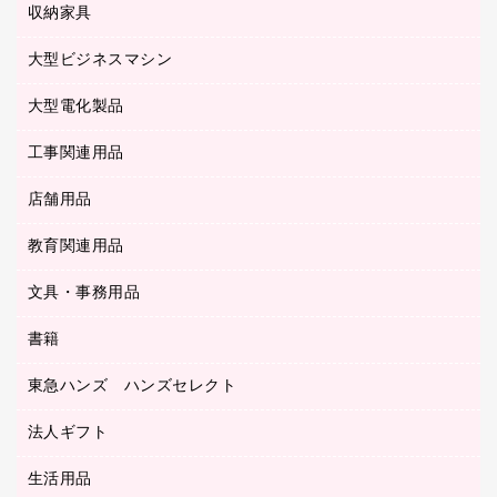
使い捨て手袋
パソコン周辺機器
クリヤーブック（差替式）
収納家具
印鑑作成サービス
ラミネータ
額縁
メモリーカード
保健用品
マウス
クリヤーホルダー
ラミネートフィルム
大型ビジネスマシン
その他収納
レーザープリンタ／複合機
医療関連用品
マウスパッド
コンピュータ用ファイル
レーザーポインター
ロッカー・下駄箱
電話機
感染症対策用品
大型電化製品
プリンタ
各種ケーブル
パイプ式ファイル
大型シュレッダー（共配）
保管庫・書庫
ＵＳＢメモリ
感染症対策用品（食品・飲料・食添製品）
ＨＤＤ／ＳＳＤ
ファイルボックス
工事関連用品
テレビ・ＡＶ機器
ＯＨＰ用品
金庫
ＬＡＮケーブル
フォルダー
冷蔵庫・キッチン・調理家電
店舗用品
屋外用品
ＯＡクリーナー／エアダスター
フラットファイル
工事関連用品
教育関連用品
カウンター／お会計用品
ＯＡフィルター
リングファイル
サイン・看板用品
ＵＳＢハブ／ＵＳＢアクセサリー
レターファイル
文具・事務用品
教育関連用品
ディスプレイ用品
収納保存用品
書籍
その他文具
レジ・ポリ袋
名刺整理用品
はさみ
店舗運営用品
東急ハンズ ハンズセレクト
パソコンソフト
持ち出しファイル
カッター
紙手提げ袋
板目表紙・綴込表紙
法人ギフト
東急ハンズ
クリップ
陳列什器
統一伝票用ファイル
スティックのり
生活用品
カウネットギフト
ＰＯＰ用品
背幅が伸びるファイル