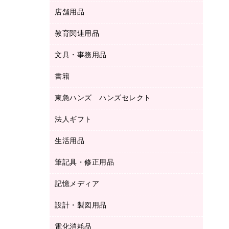
ＬＡＮケーブル
フォルダー
冷蔵庫・キッチン・調理家電
店舗用品
屋外用品
ＯＡクリーナー／エアダスター
フラットファイル
工事関連用品
教育関連用品
カウンター／お会計用品
ＯＡフィルター
リングファイル
サイン・看板用品
ＵＳＢハブ／ＵＳＢアクセサリー
レターファイル
文具・事務用品
教育関連用品
ディスプレイ用品
収納保存用品
書籍
その他文具
レジ・ポリ袋
名刺整理用品
はさみ
店舗運営用品
東急ハンズ ハンズセレクト
パソコンソフト
持ち出しファイル
カッター
紙手提げ袋
板目表紙・綴込表紙
法人ギフト
東急ハンズ
クリップ
陳列什器
統一伝票用ファイル
スティックのり
生活用品
カウネットギフト
ＰＯＰ用品
背幅が伸びるファイル
ステープラー本体
カウネットギフト（食品・飲料）
筆記具・修正用品
その他雑貨
２穴リフィル・２穴インデックス
ステープル針
高島屋
キッチン用品
３０穴リフィル・３０穴インデックス
記憶メディア
シャープペンシル
スプレーのり クリーナー
カウネットギフト
ゴミ袋
Ｚ式ファイル
シャープペンシル用替芯
セロハンテープ
設計・製図用品
ブルーレイディスク
スポーツ・レジャー用品
ホワイトボード用マーカー
テープのり
メディア収納用品
スリッパ・サンダル・シューズ
電化消耗品
設計・製図用品