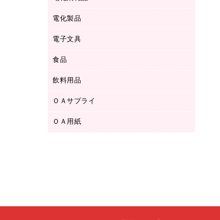
ボールペン用替芯
テープカッター
ＣＤ－Ｒ
タオル・アメニティ用品
ボールペン（ゲルインク）
電化製品
アルバム
デスクトレー
ＣＤ－ＲＷ
ダストボックス
ボールペン（油性）
デスクライト
デスクマット
ＤＶＤ
電子文具
その他電化製品
ティッシュペーパー
マーキングペン（水性）
フィルム・カメラ用品
パンチ
キッチン・調理家電
トイレットペーパー
食品
その他電子文具
マーキングペン（油性）
乾電池・充電池
ファスナーつづり紐
掃除機・クリーナー
トイレ用品
ラベルテープ
万年筆
懐中電灯・ライト
飲料用品
菓子
フロアケース
空調・季節家電
トイレ用洗剤
ラベルライター
修正テープ
電球・蛍光灯
食品
ブックエンド／ブックスタンド
ＡＶ機器・アクセサリー
ＯＡサプライ
お茶備品
ハンドソープ・石鹸
電卓
修正液・修正ペン
メッシュケース／ペンケース
ＯＡタップ／延長コード
インスタントコーヒー
ペーパータオル
ＯＡ用紙
インクカートリッジ
消しゴム
メンディングテープ
コーヒーメーカー・備品
台所用洗剤
コピートナー
筆ペン
その他コピー用紙・プリンタ用紙
ラベル類
ソフトドリンク
掃除用品
トナーカートリッジ
蛍光マーカー
インクジェットプリンタ用紙
レターケース
ミネラルウォーター
掃除用洗剤
ファクシミリトナー
鉛筆
コピー用紙
レタートレー
ミルク・シュガー
殺虫剤
プリンタ用リボン
ハガキ用紙
両面テープ
レギュラーコーヒー
洗濯用品
リサイクルインクカートリッジ
ファクシミリ用紙
保管・整理用品
医薬部外品
洗濯用洗剤
リサイクルトナー（プール方式）
プロッター用紙
備品／小物ケース