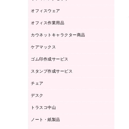
品）
オフィスウェア
オフィスアクセサリー
研究・環境管理用品
オフィス作業用品
アウター
ブラウス・シャツ
カウネットキャラクター商品
ペット用品
医療・介護・ワーキングウェア
作業用手袋
ケアマックス
カウネットキャラクター商品
作業用雑貨
ゴム印作成サービス
医療・介護用品（食品・飲料・食添製
倉庫収納用品
品）
台車・脚立
スタンプ作成サービス
ゴム印作成サービス
園芸用品
ゴム印（フリーサイズ印）作成サービス
チェア
カウネットスタンプ作成サービス
工場用品
ゴム印（一行印）作成サービス
シヤチハタスタンプ作成サービス
デスク
オフィスチェア
梱包用テープ
ミーティングチェア
梱包用品
トラスコ中山
カウンター
応接イス・ベンチ
結束用品
デスク
ノート・紙製品
建築・作業用品
防災用備蓄食品・飲料
ミーティングテーブル
研究・環境管理用品