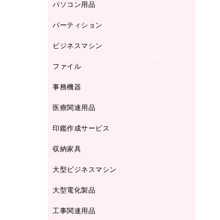
パソコン用品
ノート
防災用品
バインダーノート
養生用品
パーティション
キーボード／テンキー
ルーズリーフ
スマートフォン／モバイル周辺機器
ビジネスマシン
パーティション
伝票
セキュリティ用品
ホワイトボード・黒板
典礼用品
ファイル
インクジェットプリンタ／複合機
ディスプレイモニター
各種用紙
コピー機
ネットワーク／ＬＡＮアクセサリー
事務機器
その他ファイル
封筒
スキャナー
ネットワーク／ＬＡＮ機器
カードケース
医療関連用品
シュレッダ
帳簿
デジタルカメラ
パソコンアクセサリー
クリップボード
タイムカード
慶弔用品
ファクシミリ
印鑑作成サービス
介護用品
パソコンバッグ／収納用品
クリヤーブック（固定式）
タイムレコーダー
粘着メモ
プロジェクタ
使い捨て手袋
パソコン周辺機器
クリヤーブック（差替式）
収納家具
印鑑作成サービス
ラミネータ
額縁
メモリーカード
保健用品
マウス
クリヤーホルダー
ラミネートフィルム
大型ビジネスマシン
その他収納
レーザープリンタ／複合機
医療関連用品
マウスパッド
コンピュータ用ファイル
レーザーポインター
ロッカー・下駄箱
電話機
感染症対策用品
大型電化製品
プリンタ
各種ケーブル
パイプ式ファイル
大型シュレッダー（共配）
保管庫・書庫
ＵＳＢメモリ
感染症対策用品（食品・飲料・食添製
ＨＤＤ／ＳＳＤ
ファイルボックス
工事関連用品
テレビ・ＡＶ機器
ＯＨＰ用品
品）
金庫