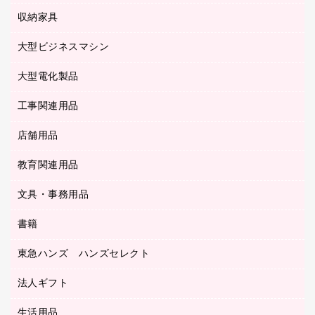
タイムレコーダー
粘着メモ
プロジェクタ
使い捨て手袋
パソコン周辺機器
クリヤーブック（差替式）
収納家具
印鑑作成サービス
ラミネータ
額縁
メモリーカード
保健用品
マウス
クリヤーホルダー
ラミネートフィルム
大型ビジネスマシン
その他収納
レーザープリンタ／複合機
医療関連用品
マウスパッド
コンピュータ用ファイル
レーザーポインター
ロッカー・下駄箱
電話機
感染症対策用品
大型電化製品
プリンタ
各種ケーブル
パイプ式ファイル
大型シュレッダー（共配）
保管庫・書庫
ＵＳＢメモリ
感染症対策用品（食品・飲料・食添製品）
ＨＤＤ／ＳＳＤ
ファイルボックス
工事関連用品
テレビ・ＡＶ機器
ＯＨＰ用品
金庫
ＬＡＮケーブル
フォルダー
冷蔵庫・キッチン・調理家電
店舗用品
屋外用品
ＯＡクリーナー／エアダスター
フラットファイル
工事関連用品
教育関連用品
カウンター／お会計用品
ＯＡフィルター
リングファイル
サイン・看板用品
ＵＳＢハブ／ＵＳＢアクセサリー
レターファイル
文具・事務用品
教育関連用品
ディスプレイ用品
収納保存用品
書籍
その他文具
レジ・ポリ袋
名刺整理用品
はさみ
店舗運営用品
東急ハンズ ハンズセレクト
パソコンソフト
持ち出しファイル
カッター
紙手提げ袋
板目表紙・綴込表紙
法人ギフト
東急ハンズ
クリップ
陳列什器
統一伝票用ファイル
スティックのり
生活用品
カウネットギフト