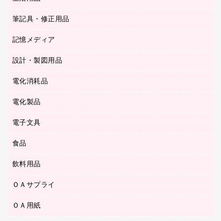
ＰＯＰ用品
背幅が伸びるファイル
ステープラー本体
カウネットギフト（食品・飲料）
筆記具・修正用品
その他雑貨
２穴リフィル・２穴インデックス
ステープル針
高島屋
キッチン用品
３０穴リフィル・３０穴インデックス
記憶メディア
シャープペンシル
スプレーのり クリーナー
カウネットギフト
ゴミ袋
Ｚ式ファイル
シャープペンシル用替芯
セロハンテープ
設計・製図用品
ブルーレイディスク
スポーツ・レジャー用品
ホワイトボード用マーカー
テープのり
メディア収納用品
スリッパ・サンダル・シューズ
電化消耗品
設計・製図用品
ボールペン用替芯
テープカッター
ＣＤ－Ｒ
タオル・アメニティ用品
ボールペン（ゲルインク）
電化製品
アルバム
デスクトレー
ＣＤ－ＲＷ
ダストボックス
ボールペン（油性）
デスクライト
デスクマット
ＤＶＤ
電子文具
その他電化製品
ティッシュペーパー
マーキングペン（水性）
フィルム・カメラ用品
パンチ
キッチン・調理家電
トイレットペーパー
食品
その他電子文具
マーキングペン（油性）
乾電池・充電池
ファスナーつづり紐
掃除機・クリーナー
トイレ用品
ラベルテープ
万年筆
懐中電灯・ライト
飲料用品
菓子
フロアケース
空調・季節家電
トイレ用洗剤
ラベルライター
修正テープ
電球・蛍光灯
食品
ブックエンド／ブックスタンド
ＡＶ機器・アクセサリー
ＯＡサプライ
お茶備品
ハンドソープ・石鹸
電卓
修正液・修正ペン
メッシュケース／ペンケース
ＯＡタップ／延長コード
インスタントコーヒー
ペーパータオル
ＯＡ用紙
インクカートリッジ
消しゴム
メンディングテープ
コーヒーメーカー・備品
台所用洗剤