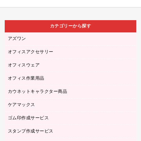
カテゴリーから探す
アズワン
オフィスアクセサリー
医療・介護用品（食品・飲料・食添製品）
研究・環境管理用品
オフィスウェア
オフィスアクセサリー
オフィス作業用品
アウター
ブラウス・シャツ
カウネットキャラクター商品
ペット用品
医療・介護・ワーキングウェア
作業用手袋
ケアマックス
カウネットキャラクター商品
作業用雑貨
ゴム印作成サービス
医療・介護用品（食品・飲料・食添製品）
倉庫収納用品
台車・脚立
スタンプ作成サービス
ゴム印作成サービス
園芸用品