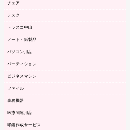
ゴム印（フリーサイズ印）作成サービス
チェア
カウネットスタンプ作成サービス
工場用品
ゴム印（一行印）作成サービス
シヤチハタスタンプ作成サービス
デスク
オフィスチェア
梱包用テープ
ミーティングチェア
梱包用品
トラスコ中山
カウンター
応接イス・ベンチ
結束用品
デスク
ノート・紙製品
建築・作業用品
防災用備蓄食品・飲料
ミーティングテーブル
研究・環境管理用品
パソコン用品
ノート
防災用品
バインダーノート
養生用品
パーティション
キーボード／テンキー
ルーズリーフ
スマートフォン／モバイル周辺機器
ビジネスマシン
パーティション
伝票
セキュリティ用品
ホワイトボード・黒板
典礼用品
ファイル
インクジェットプリンタ／複合機
ディスプレイモニター
各種用紙
コピー機
ネットワーク／ＬＡＮアクセサリー
事務機器
その他ファイル
封筒
スキャナー
ネットワーク／ＬＡＮ機器
カードケース
医療関連用品
シュレッダ
帳簿
デジタルカメラ
パソコンアクセサリー
クリップボード
タイムカード
慶弔用品
ファクシミリ
印鑑作成サービス
介護用品
パソコンバッグ／収納用品
クリヤーブック（固定式）