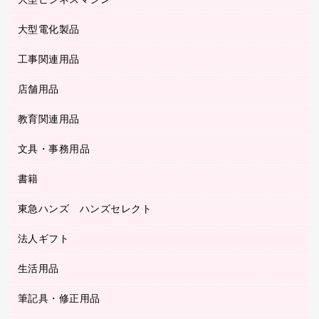
大型ビジネスマシン
その他収納
レーザープリンタ／複合機
医療関連用品
マウスパッド
コンピュータ用ファイル
レーザーポインター
ロッカー・下駄箱
電話機
感染症対策用品
大型電化製品
プリンタ
各種ケーブル
パイプ式ファイル
大型シュレッダー（共配）
保管庫・書庫
ＵＳＢメモリ
感染症対策用品（食品・飲料・食添製品）
ＨＤＤ／ＳＳＤ
ファイルボックス
工事関連用品
テレビ・ＡＶ機器
ＯＨＰ用品
金庫
ＬＡＮケーブル
フォルダー
冷蔵庫・キッチン・調理家電
店舗用品
屋外用品
ＯＡクリーナー／エアダスター
フラットファイル
工事関連用品
教育関連用品
カウンター／お会計用品
ＯＡフィルター
リングファイル
サイン・看板用品
ＵＳＢハブ／ＵＳＢアクセサリー
レターファイル
文具・事務用品
教育関連用品
ディスプレイ用品
収納保存用品
書籍
その他文具
レジ・ポリ袋
名刺整理用品
はさみ
店舗運営用品
東急ハンズ ハンズセレクト
パソコンソフト
持ち出しファイル
カッター
紙手提げ袋
板目表紙・綴込表紙
法人ギフト
東急ハンズ
クリップ
陳列什器
統一伝票用ファイル
スティックのり
生活用品
カウネットギフト
ＰＯＰ用品
背幅が伸びるファイル
ステープラー本体
カウネットギフト（食品・飲料）
筆記具・修正用品
その他雑貨
２穴リフィル・２穴インデックス
ステープル針
高島屋