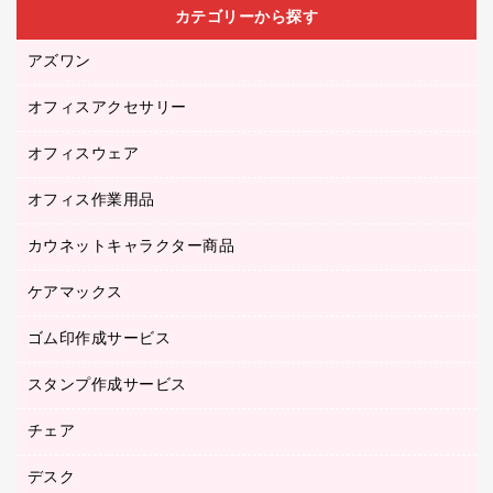
カテゴリーから探す
アズワン
オフィスアクセサリー
医療・介護用品（食品・飲料・食添製品）
研究・環境管理用品
オフィスウェア
オフィスアクセサリー
オフィス作業用品
アウター
ブラウス・シャツ
カウネットキャラクター商品
ペット用品
医療・介護・ワーキングウェア
作業用手袋
ケアマックス
カウネットキャラクター商品
作業用雑貨
ゴム印作成サービス
医療・介護用品（食品・飲料・食添製品）
倉庫収納用品
台車・脚立
スタンプ作成サービス
ゴム印作成サービス
園芸用品
ゴム印（フリーサイズ印）作成サービス
チェア
カウネットスタンプ作成サービス
工場用品
ゴム印（一行印）作成サービス
シヤチハタスタンプ作成サービス
デスク
オフィスチェア
梱包用テープ