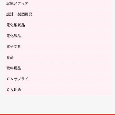
キッチン用品
３０穴リフィル・３０穴インデックス
記憶メディア
シャープペンシル
スプレーのり クリーナー
カウネットギフト
ゴミ袋
Ｚ式ファイル
シャープペンシル用替芯
セロハンテープ
設計・製図用品
ブルーレイディスク
スポーツ・レジャー用品
ホワイトボード用マーカー
テープのり
メディア収納用品
スリッパ・サンダル・シューズ
電化消耗品
設計・製図用品
ボールペン用替芯
テープカッター
ＣＤ－Ｒ
タオル・アメニティ用品
ボールペン（ゲルインク）
電化製品
アルバム
デスクトレー
ＣＤ－ＲＷ
ダストボックス
ボールペン（油性）
デスクライト
デスクマット
ＤＶＤ
電子文具
その他電化製品
ティッシュペーパー
マーキングペン（水性）
フィルム・カメラ用品
パンチ
キッチン・調理家電
トイレットペーパー
食品
その他電子文具
マーキングペン（油性）
乾電池・充電池
ファスナーつづり紐
掃除機・クリーナー
トイレ用品
ラベルテープ
万年筆
懐中電灯・ライト
飲料用品
菓子
フロアケース
空調・季節家電
トイレ用洗剤
ラベルライター
修正テープ
電球・蛍光灯
食品
ブックエンド／ブックスタンド
ＡＶ機器・アクセサリー
ＯＡサプライ
お茶備品
ハンドソープ・石鹸
電卓
修正液・修正ペン
メッシュケース／ペンケース
ＯＡタップ／延長コード
インスタントコーヒー
ペーパータオル
ＯＡ用紙
インクカートリッジ
消しゴム
メンディングテープ
コーヒーメーカー・備品
台所用洗剤
コピートナー
筆ペン
その他コピー用紙・プリンタ用紙
ラベル類
ソフトドリンク
掃除用品
トナーカートリッジ
蛍光マーカー
インクジェットプリンタ用紙
レターケース
ミネラルウォーター
掃除用洗剤
ファクシミリトナー