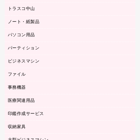
ミーティングチェア
梱包用品
トラスコ中山
カウンター
応接イス・ベンチ
結束用品
デスク
ノート・紙製品
建築・作業用品
防災用備蓄食品・飲料
ミーティングテーブル
研究・環境管理用品
パソコン用品
ノート
防災用品
バインダーノート
養生用品
パーティション
キーボード／テンキー
ルーズリーフ
スマートフォン／モバイル周辺機器
ビジネスマシン
パーティション
伝票
セキュリティ用品
ホワイトボード・黒板
典礼用品
ファイル
インクジェットプリンタ／複合機
ディスプレイモニター
各種用紙
コピー機
ネットワーク／ＬＡＮアクセサリー
事務機器
その他ファイル
封筒
スキャナー
ネットワーク／ＬＡＮ機器
カードケース
医療関連用品
シュレッダ
帳簿
デジタルカメラ
パソコンアクセサリー
クリップボード
タイムカード
慶弔用品
ファクシミリ
印鑑作成サービス
介護用品
パソコンバッグ／収納用品
クリヤーブック（固定式）
タイムレコーダー
粘着メモ
プロジェクタ
使い捨て手袋
パソコン周辺機器
クリヤーブック（差替式）
収納家具
印鑑作成サービス
ラミネータ
額縁
メモリーカード
保健用品
マウス
クリヤーホルダー
ラミネートフィルム