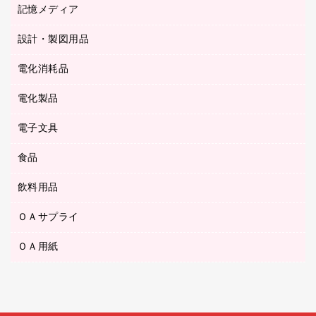
キッチン用品
３０穴リフィル・３０穴インデックス
記憶メディア
シャープペンシル
スプレーのり クリーナー
カウネットギフト
ゴミ袋
Ｚ式ファイル
シャープペンシル用替芯
セロハンテープ
設計・製図用品
ブルーレイディスク
スポーツ・レジャー用品
ホワイトボード用マーカー
テープのり
メディア収納用品
スリッパ・サンダル・シューズ
電化消耗品
設計・製図用品
ボールペン用替芯
テープカッター
ＣＤ－Ｒ
タオル・アメニティ用品
ボールペン（ゲルインク）
電化製品
アルバム
デスクトレー
ＣＤ－ＲＷ
ダストボックス
ボールペン（油性）
デスクライト
デスクマット
ＤＶＤ
電子文具
その他電化製品
ティッシュペーパー
マーキングペン（水性）
フィルム・カメラ用品
パンチ
キッチン・調理家電
トイレットペーパー
食品
その他電子文具
マーキングペン（油性）
乾電池・充電池
ファスナーつづり紐
掃除機・クリーナー
トイレ用品
ラベルテープ
万年筆
懐中電灯・ライト
飲料用品
菓子
フロアケース
空調・季節家電
トイレ用洗剤
ラベルライター
修正テープ
電球・蛍光灯
食品
ブックエンド／ブックスタンド
ＡＶ機器・アクセサリー
ＯＡサプライ
お茶備品
ハンドソープ・石鹸
電卓
修正液・修正ペン
メッシュケース／ペンケース
ＯＡタップ／延長コード
インスタントコーヒー
ペーパータオル
ＯＡ用紙
インクカートリッジ
消しゴム
メンディングテープ
コーヒーメーカー・備品
台所用洗剤
コピートナー
筆ペン
その他コピー用紙・プリンタ用紙
ラベル類
ソフトドリンク
掃除用品
トナーカートリッジ
蛍光マーカー
インクジェットプリンタ用紙
レターケース
ミネラルウォーター
掃除用洗剤
ファクシミリトナー