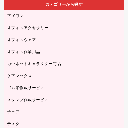
カテゴリーから探す
アズワン
オフィスアクセサリー
医療・介護用品（食品・飲料・食添製品）
研究・環境管理用品
オフィスウェア
オフィスアクセサリー
オフィス作業用品
アウター
ブラウス・シャツ
カウネットキャラクター商品
ペット用品
医療・介護・ワーキングウェア
作業用手袋
ケアマックス
カウネットキャラクター商品
作業用雑貨
ゴム印作成サービス
医療・介護用品（食品・飲料・食添製品）
倉庫収納用品
台車・脚立
スタンプ作成サービス
ゴム印作成サービス
園芸用品
ゴム印（フリーサイズ印）作成サービス
チェア
カウネットスタンプ作成サービス
工場用品
ゴム印（一行印）作成サービス
シヤチハタスタンプ作成サービス
デスク
オフィスチェア
梱包用テープ