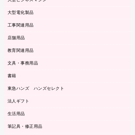
大型ビジネスマシン
その他収納
レーザープリンタ／複合機
医療関連用品
マウスパッド
コンピュータ用ファイル
レーザーポインター
ロッカー・下駄箱
電話機
感染症対策用品
大型電化製品
プリンタ
各種ケーブル
パイプ式ファイル
大型シュレッダー（共配）
保管庫・書庫
ＵＳＢメモリ
感染症対策用品（食品・飲料・食添製品）
ＨＤＤ／ＳＳＤ
ファイルボックス
工事関連用品
テレビ・ＡＶ機器
ＯＨＰ用品
金庫
ＬＡＮケーブル
フォルダー
冷蔵庫・キッチン・調理家電
店舗用品
屋外用品
ＯＡクリーナー／エアダスター
フラットファイル
工事関連用品
教育関連用品
カウンター／お会計用品
ＯＡフィルター
リングファイル
サイン・看板用品
ＵＳＢハブ／ＵＳＢアクセサリー
レターファイル
文具・事務用品
教育関連用品
ディスプレイ用品
収納保存用品
書籍
その他文具
レジ・ポリ袋
名刺整理用品
はさみ
店舗運営用品
東急ハンズ ハンズセレクト
パソコンソフト
持ち出しファイル
カッター
紙手提げ袋
板目表紙・綴込表紙
法人ギフト
東急ハンズ
クリップ
陳列什器
統一伝票用ファイル
スティックのり
生活用品
カウネットギフト
ＰＯＰ用品
背幅が伸びるファイル
ステープラー本体
カウネットギフト（食品・飲料）
筆記具・修正用品
その他雑貨
２穴リフィル・２穴インデックス
ステープル針
高島屋