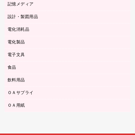
キッチン用品
３０穴リフィル・３０穴インデックス
記憶メディア
シャープペンシル
スプレーのり クリーナー
カウネットギフト
ゴミ袋
Ｚ式ファイル
シャープペンシル用替芯
セロハンテープ
設計・製図用品
ブルーレイディスク
スポーツ・レジャー用品
ホワイトボード用マーカー
テープのり
メディア収納用品
スリッパ・サンダル・シューズ
電化消耗品
設計・製図用品
ボールペン用替芯
テープカッター
ＣＤ－Ｒ
タオル・アメニティ用品
ボールペン（ゲルインク）
電化製品
アルバム
デスクトレー
ＣＤ－ＲＷ
ダストボックス
ボールペン（油性）
デスクライト
デスクマット
ＤＶＤ
電子文具
その他電化製品
ティッシュペーパー
マーキングペン（水性）
フィルム・カメラ用品
パンチ
キッチン・調理家電
トイレットペーパー
食品
その他電子文具
マーキングペン（油性）
乾電池・充電池
ファスナーつづり紐
掃除機・クリーナー
トイレ用品
ラベルテープ
万年筆
懐中電灯・ライト
飲料用品
菓子
フロアケース
空調・季節家電
トイレ用洗剤
ラベルライター
修正テープ
電球・蛍光灯
食品
ブックエンド／ブックスタンド
ＡＶ機器・アクセサリー
ＯＡサプライ
お茶備品
ハンドソープ・石鹸
電卓
修正液・修正ペン
メッシュケース／ペンケース
ＯＡタップ／延長コード
インスタントコーヒー
ペーパータオル
ＯＡ用紙
インクカートリッジ
消しゴム
メンディングテープ
コーヒーメーカー・備品
台所用洗剤
コピートナー
筆ペン
その他コピー用紙・プリンタ用紙
ラベル類
ソフトドリンク
掃除用品
トナーカートリッジ
蛍光マーカー
インクジェットプリンタ用紙
レターケース
ミネラルウォーター
掃除用洗剤
ファクシミリトナー