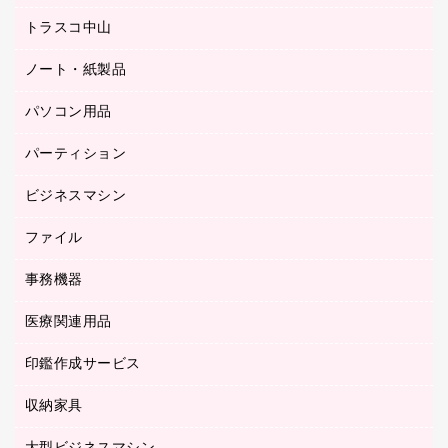
ミーティングチェア
梱包用品
トラスコ中山
カウンター
応接イス・ベンチ
結束用品
デスク
ノート・紙製品
建築・作業用品
防災用備蓄食品・飲料
ミーティングテーブル
研究・環境管理用品
パソコン用品
ノート
防災用品
バインダーノート
養生用品
パーティション
キーボード／テンキー
ルーズリーフ
スマートフォン／モバイル周辺機器
ビジネスマシン
パーティション
伝票
セキュリティ用品
ホワイトボード・黒板
典礼用品
ファイル
インクジェットプリンタ／複合機
ディスプレイモニター
各種用紙
コピー機
ネットワーク／ＬＡＮアクセサリー
事務機器
その他ファイル
封筒
スキャナー
ネットワーク／ＬＡＮ機器
カードケース
医療関連用品
シュレッダ
帳簿
デジタルカメラ
パソコンアクセサリー
クリップボード
タイムカード
慶弔用品
ファクシミリ
印鑑作成サービス
介護用品
パソコンバッグ／収納用品
クリヤーブック（固定式）
タイムレコーダー
粘着メモ
プロジェクタ
使い捨て手袋
パソコン周辺機器
クリヤーブック（差替式）
収納家具
印鑑作成サービス
ラミネータ
額縁
メモリーカード
保健用品
マウス
クリヤーホルダー
ラミネートフィルム