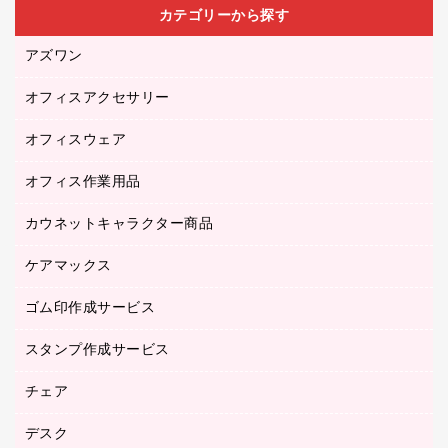
カテゴリーから探す
アズワン
オフィスアクセサリー
医療・介護用品（食品・飲料・食添製品）
研究・環境管理用品
オフィスウェア
オフィスアクセサリー
オフィス作業用品
アウター
ブラウス・シャツ
カウネットキャラクター商品
ペット用品
医療・介護・ワーキングウェア
作業用手袋
ケアマックス
カウネットキャラクター商品
作業用雑貨
ゴム印作成サービス
医療・介護用品（食品・飲料・食添製品）
倉庫収納用品
台車・脚立
スタンプ作成サービス
ゴム印作成サービス
園芸用品
ゴム印（フリーサイズ印）作成サービス
チェア
カウネットスタンプ作成サービス
工場用品
ゴム印（一行印）作成サービス
シヤチハタスタンプ作成サービス
デスク
オフィスチェア
梱包用テープ