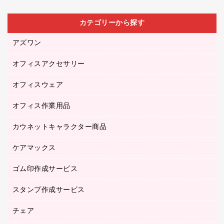
カテゴリーから探す
アズワン
オフィスアクセサリー
医療・介護用品（食品・飲料・食添製品）
研究・環境管理用品
オフィスウェア
オフィスアクセサリー
オフィス作業用品
アウター
ブラウス・シャツ
カウネットキャラクター商品
ペット用品
医療・介護・ワーキングウェア
作業用手袋
ケアマックス
カウネットキャラクター商品
作業用雑貨
ゴム印作成サービス
医療・介護用品（食品・飲料・食添製品）
倉庫収納用品
台車・脚立
スタンプ作成サービス
ゴム印作成サービス
園芸用品
ゴム印（フリーサイズ印）作成サービス
チェア
カウネットスタンプ作成サービス
工場用品
ゴム印（一行印）作成サービス