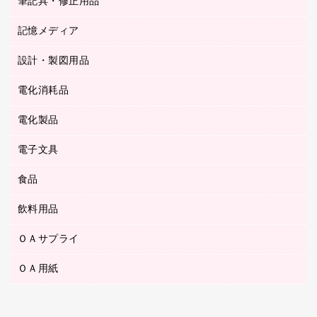
筆記具・修正用品
その他雑貨
２穴リフィル・２穴インデックス
ステープル針
高島屋
キッチン用品
３０穴リフィル・３０穴インデックス
記憶メディア
シャープペンシル
スプレーのり クリーナー
カウネットギフト
ゴミ袋
Ｚ式ファイル
シャープペンシル用替芯
セロハンテープ
設計・製図用品
ブルーレイディスク
スポーツ・レジャー用品
ホワイトボード用マーカー
テープのり
メディア収納用品
スリッパ・サンダル・シューズ
電化消耗品
設計・製図用品
ボールペン用替芯
テープカッター
ＣＤ－Ｒ
タオル・アメニティ用品
ボールペン（ゲルインク）
電化製品
アルバム
デスクトレー
ＣＤ－ＲＷ
ダストボックス
ボールペン（油性）
デスクライト
デスクマット
ＤＶＤ
電子文具
その他電化製品
ティッシュペーパー
マーキングペン（水性）
フィルム・カメラ用品
パンチ
キッチン・調理家電
トイレットペーパー
食品
その他電子文具
マーキングペン（油性）
乾電池・充電池
ファスナーつづり紐
掃除機・クリーナー
トイレ用品
ラベルテープ
万年筆
懐中電灯・ライト
飲料用品
菓子
フロアケース
空調・季節家電
トイレ用洗剤
ラベルライター
修正テープ
電球・蛍光灯
食品
ブックエンド／ブックスタンド
ＡＶ機器・アクセサリー
ＯＡサプライ
お茶備品
ハンドソープ・石鹸
電卓
修正液・修正ペン
メッシュケース／ペンケース
ＯＡタップ／延長コード
インスタントコーヒー
ペーパータオル
ＯＡ用紙
インクカートリッジ
消しゴム
メンディングテープ
コーヒーメーカー・備品
台所用洗剤
コピートナー
筆ペン
その他コピー用紙・プリンタ用紙
ラベル類
ソフトドリンク
掃除用品
トナーカートリッジ
蛍光マーカー