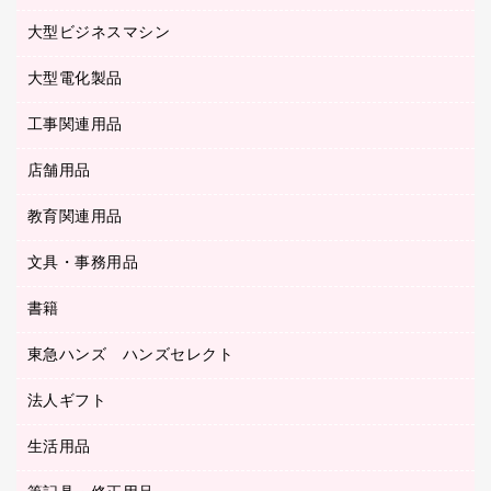
額縁
メモリーカード
保健用品
マウス
クリヤーホルダー
ラミネートフィルム
大型ビジネスマシン
その他収納
レーザープリンタ／複合機
医療関連用品
マウスパッド
コンピュータ用ファイル
レーザーポインター
ロッカー・下駄箱
電話機
感染症対策用品
大型電化製品
プリンタ
各種ケーブル
パイプ式ファイル
大型シュレッダー（共配）
保管庫・書庫
ＵＳＢメモリ
感染症対策用品（食品・飲料・食添製品）
ＨＤＤ／ＳＳＤ
ファイルボックス
工事関連用品
テレビ・ＡＶ機器
ＯＨＰ用品
金庫
ＬＡＮケーブル
フォルダー
冷蔵庫・キッチン・調理家電
店舗用品
屋外用品
ＯＡクリーナー／エアダスター
フラットファイル
工事関連用品
教育関連用品
カウンター／お会計用品
ＯＡフィルター
リングファイル
サイン・看板用品
ＵＳＢハブ／ＵＳＢアクセサリー
レターファイル
文具・事務用品
教育関連用品
ディスプレイ用品
収納保存用品
書籍
その他文具
レジ・ポリ袋
名刺整理用品
はさみ
店舗運営用品
東急ハンズ ハンズセレクト
パソコンソフト
持ち出しファイル
カッター
紙手提げ袋
板目表紙・綴込表紙
法人ギフト
東急ハンズ
クリップ
陳列什器
統一伝票用ファイル
スティックのり
生活用品
カウネットギフト
ＰＯＰ用品
背幅が伸びるファイル
ステープラー本体
カウネットギフト（食品・飲料）