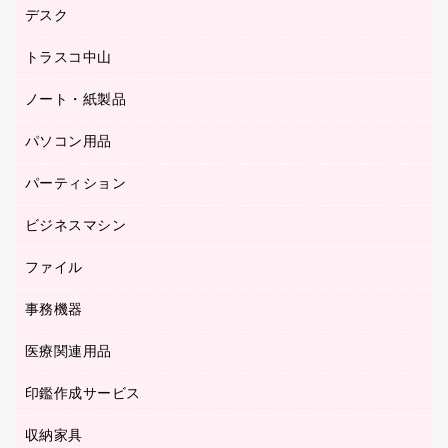
シヤチハタスタンプ作成サービス
デスク
オフィスチェア
梱包用テープ
ミーティングチェア
梱包用品
トラスコ中山
カウンター
応接イス・ベンチ
結束用品
デスク
ノート・紙製品
建築・作業用品
防災用備蓄食品・飲料
ミーティングテーブル
研究・環境管理用品
パソコン用品
ノート
防災用品
バインダーノート
養生用品
パーティション
キーボード／テンキー
ルーズリーフ
スマートフォン／モバイル周辺機器
ビジネスマシン
パーティション
伝票
セキュリティ用品
ホワイトボード・黒板
典礼用品
ファイル
インクジェットプリンタ／複合機
ディスプレイモニター
各種用紙
コピー機
ネットワーク／ＬＡＮアクセサリー
事務機器
その他ファイル
封筒
スキャナー
ネットワーク／ＬＡＮ機器
カードケース
医療関連用品
シュレッダ
帳簿
デジタルカメラ
パソコンアクセサリー
クリップボード
タイムカード
慶弔用品
ファクシミリ
印鑑作成サービス
介護用品
パソコンバッグ／収納用品
クリヤーブック（固定式）
タイムレコーダー
粘着メモ
プロジェクタ
使い捨て手袋
パソコン周辺機器
クリヤーブック（差替式）
収納家具
印鑑作成サービス
ラミネータ