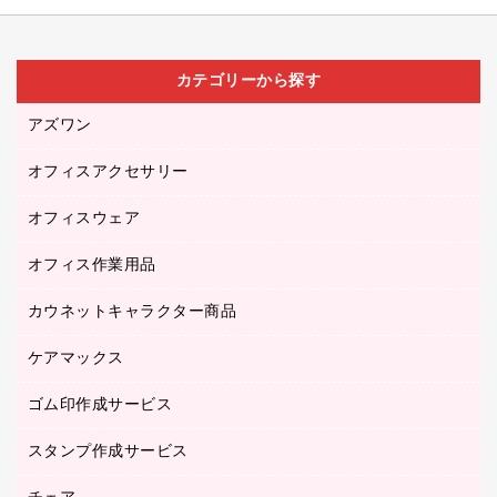
カテゴリーから探す
アズワン
オフィスアクセサリー
医療・介護用品（食品・飲料・食添製品）
研究・環境管理用品
オフィスウェア
オフィスアクセサリー
オフィス作業用品
アウター
ブラウス・シャツ
カウネットキャラクター商品
ペット用品
医療・介護・ワーキングウェア
作業用手袋
ケアマックス
カウネットキャラクター商品
作業用雑貨
ゴム印作成サービス
医療・介護用品（食品・飲料・食添製品）
倉庫収納用品
台車・脚立
スタンプ作成サービス
ゴム印作成サービス
園芸用品
ゴム印（フリーサイズ印）作成サービス