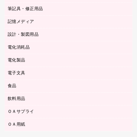
ステープラー本体
カウネットギフト（食品・飲料）
筆記具・修正用品
その他雑貨
２穴リフィル・２穴インデックス
ステープル針
高島屋
キッチン用品
３０穴リフィル・３０穴インデックス
記憶メディア
シャープペンシル
スプレーのり クリーナー
カウネットギフト
ゴミ袋
Ｚ式ファイル
シャープペンシル用替芯
セロハンテープ
設計・製図用品
ブルーレイディスク
スポーツ・レジャー用品
ホワイトボード用マーカー
テープのり
メディア収納用品
スリッパ・サンダル・シューズ
電化消耗品
設計・製図用品
ボールペン用替芯
テープカッター
ＣＤ－Ｒ
タオル・アメニティ用品
ボールペン（ゲルインク）
電化製品
アルバム
デスクトレー
ＣＤ－ＲＷ
ダストボックス
ボールペン（油性）
デスクライト
デスクマット
ＤＶＤ
電子文具
その他電化製品
ティッシュペーパー
マーキングペン（水性）
フィルム・カメラ用品
パンチ
キッチン・調理家電
トイレットペーパー
食品
その他電子文具
マーキングペン（油性）
乾電池・充電池
ファスナーつづり紐
掃除機・クリーナー
トイレ用品
ラベルテープ
万年筆
懐中電灯・ライト
飲料用品
菓子
フロアケース
空調・季節家電
トイレ用洗剤
ラベルライター
修正テープ
電球・蛍光灯
食品
ブックエンド／ブックスタンド
ＡＶ機器・アクセサリー
ＯＡサプライ
お茶備品
ハンドソープ・石鹸
電卓
修正液・修正ペン
メッシュケース／ペンケース
ＯＡタップ／延長コード
インスタントコーヒー
ペーパータオル
ＯＡ用紙
インクカートリッジ
消しゴム
メンディングテープ
コーヒーメーカー・備品
台所用洗剤
コピートナー
筆ペン