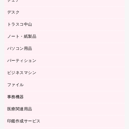
チェア
カウネットスタンプ作成サービス
工場用品
ゴム印（一行印）作成サービス
シヤチハタスタンプ作成サービス
デスク
オフィスチェア
梱包用テープ
ミーティングチェア
梱包用品
トラスコ中山
カウンター
応接イス・ベンチ
結束用品
デスク
ノート・紙製品
建築・作業用品
防災用備蓄食品・飲料
ミーティングテーブル
研究・環境管理用品
パソコン用品
ノート
防災用品
バインダーノート
養生用品
パーティション
キーボード／テンキー
ルーズリーフ
スマートフォン／モバイル周辺機器
ビジネスマシン
パーティション
伝票
セキュリティ用品
ホワイトボード・黒板
典礼用品
ファイル
インクジェットプリンタ／複合機
ディスプレイモニター
各種用紙
コピー機
ネットワーク／ＬＡＮアクセサリー
事務機器
その他ファイル
封筒
スキャナー
ネットワーク／ＬＡＮ機器
カードケース
医療関連用品
シュレッダ
帳簿
デジタルカメラ
パソコンアクセサリー
クリップボード
タイムカード
慶弔用品
ファクシミリ
印鑑作成サービス
介護用品
パソコンバッグ／収納用品
クリヤーブック（固定式）
タイムレコーダー