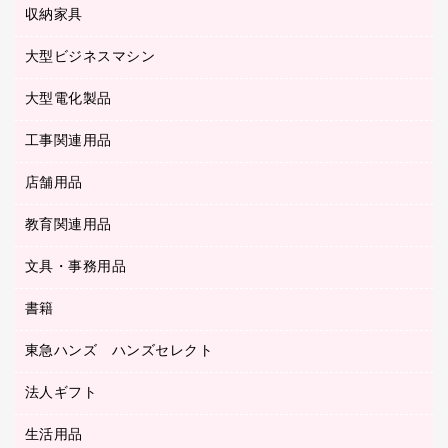
粘着メモ
プロジェクタ
使い捨て手袋
パソコン周辺機器
クリヤーブック（差替式）
収納家具
印鑑作成サービス
ラミネータ
額縁
メモリーカード
保健用品
マウス
クリヤーホルダー
ラミネートフィルム
大型ビジネスマシン
その他収納
レーザープリンタ／複合機
医療関連用品
マウスパッド
コンピュータ用ファイル
レーザーポインター
ロッカー・下駄箱
電話機
感染症対策用品
大型電化製品
プリンタ
各種ケーブル
パイプ式ファイル
大型シュレッダー（共配）
保管庫・書庫
ＵＳＢメモリ
感染症対策用品（食品・飲料・食添製品）
ＨＤＤ／ＳＳＤ
ファイルボックス
工事関連用品
テレビ・ＡＶ機器
ＯＨＰ用品
金庫
ＬＡＮケーブル
フォルダー
冷蔵庫・キッチン・調理家電
店舗用品
屋外用品
ＯＡクリーナー／エアダスター
フラットファイル
工事関連用品
教育関連用品
カウンター／お会計用品
ＯＡフィルター
リングファイル
サイン・看板用品
ＵＳＢハブ／ＵＳＢアクセサリー
レターファイル
文具・事務用品
教育関連用品
ディスプレイ用品
収納保存用品
書籍
その他文具
レジ・ポリ袋
名刺整理用品
はさみ
店舗運営用品
東急ハンズ ハンズセレクト
パソコンソフト
持ち出しファイル
カッター
紙手提げ袋
板目表紙・綴込表紙
法人ギフト
東急ハンズ
クリップ
陳列什器
統一伝票用ファイル
スティックのり
生活用品
カウネットギフト
ＰＯＰ用品
背幅が伸びるファイル