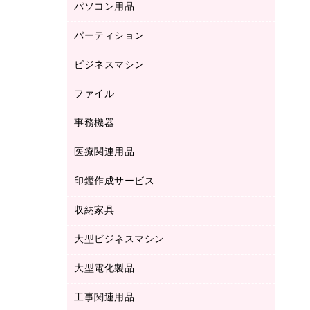
パソコン用品
ノート
防災用品
バインダーノート
養生用品
パーティション
キーボード／テンキー
ルーズリーフ
スマートフォン／モバイル周辺機器
ビジネスマシン
パーティション
伝票
セキュリティ用品
ホワイトボード・黒板
典礼用品
ファイル
インクジェットプリンタ／複合機
ディスプレイモニター
各種用紙
コピー機
ネットワーク／ＬＡＮアクセサリー
事務機器
その他ファイル
封筒
スキャナー
ネットワーク／ＬＡＮ機器
カードケース
医療関連用品
シュレッダ
帳簿
デジタルカメラ
パソコンアクセサリー
クリップボード
タイムカード
慶弔用品
ファクシミリ
印鑑作成サービス
介護用品
パソコンバッグ／収納用品
クリヤーブック（固定式）
タイムレコーダー
粘着メモ
プロジェクタ
使い捨て手袋
パソコン周辺機器
クリヤーブック（差替式）
収納家具
印鑑作成サービス
ラミネータ
額縁
メモリーカード
保健用品
マウス
クリヤーホルダー
ラミネートフィルム
大型ビジネスマシン
その他収納
レーザープリンタ／複合機
医療関連用品
マウスパッド
コンピュータ用ファイル
レーザーポインター
ロッカー・下駄箱
電話機
感染症対策用品
大型電化製品
プリンタ
各種ケーブル
パイプ式ファイル
大型シュレッダー（共配）
保管庫・書庫
ＵＳＢメモリ
感染症対策用品（食品・飲料・食添製
ＨＤＤ／ＳＳＤ
ファイルボックス
工事関連用品
テレビ・ＡＶ機器
ＯＨＰ用品
品）
金庫