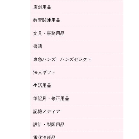
ＬＡＮケーブル
フォルダー
冷蔵庫・キッチン・調理家電
店舗用品
屋外用品
ＯＡクリーナー／エアダスター
フラットファイル
工事関連用品
教育関連用品
カウンター／お会計用品
ＯＡフィルター
リングファイル
サイン・看板用品
ＵＳＢハブ／ＵＳＢアクセサリー
レターファイル
文具・事務用品
教育関連用品
ディスプレイ用品
収納保存用品
書籍
その他文具
レジ・ポリ袋
名刺整理用品
はさみ
店舗運営用品
東急ハンズ ハンズセレクト
パソコンソフト
持ち出しファイル
カッター
紙手提げ袋
板目表紙・綴込表紙
法人ギフト
東急ハンズ
クリップ
陳列什器
統一伝票用ファイル
スティックのり
生活用品
カウネットギフト
ＰＯＰ用品
背幅が伸びるファイル
ステープラー本体
カウネットギフト（食品・飲料）
筆記具・修正用品
その他雑貨
２穴リフィル・２穴インデックス
ステープル針
高島屋
キッチン用品
３０穴リフィル・３０穴インデックス
記憶メディア
シャープペンシル
スプレーのり クリーナー
カウネットギフト
ゴミ袋
Ｚ式ファイル
シャープペンシル用替芯
セロハンテープ
設計・製図用品
ブルーレイディスク
スポーツ・レジャー用品
ホワイトボード用マーカー
テープのり
メディア収納用品
スリッパ・サンダル・シューズ
電化消耗品
設計・製図用品