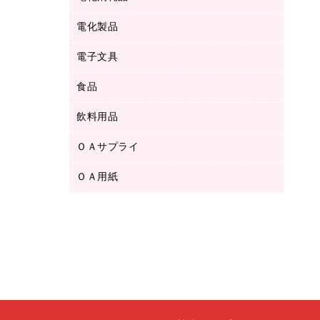
ボールペン用替芯
テープカッター
ＣＤ－Ｒ
タオル・アメニティ用品
ボールペン（ゲルインク）
電化製品
アルバム
デスクトレー
ＣＤ－ＲＷ
ダストボックス
ボールペン（油性）
デスクライト
デスクマット
ＤＶＤ
電子文具
その他電化製品
ティッシュペーパー
マーキングペン（水性）
フィルム・カメラ用品
パンチ
キッチン・調理家電
トイレットペーパー
食品
その他電子文具
マーキングペン（油性）
乾電池・充電池
ファスナーつづり紐
掃除機・クリーナー
トイレ用品
ラベルテープ
万年筆
懐中電灯・ライト
飲料用品
菓子
フロアケース
空調・季節家電
トイレ用洗剤
ラベルライター
修正テープ
電球・蛍光灯
食品
ブックエンド／ブックスタンド
ＡＶ機器・アクセサリー
ＯＡサプライ
お茶備品
ハンドソープ・石鹸
電卓
修正液・修正ペン
メッシュケース／ペンケース
ＯＡタップ／延長コード
インスタントコーヒー
ペーパータオル
ＯＡ用紙
インクカートリッジ
消しゴム
メンディングテープ
コーヒーメーカー・備品
台所用洗剤
コピートナー
筆ペン
その他コピー用紙・プリンタ用紙
ラベル類
ソフトドリンク
掃除用品
トナーカートリッジ
蛍光マーカー
インクジェットプリンタ用紙
レターケース
ミネラルウォーター
掃除用洗剤
ファクシミリトナー
鉛筆
コピー用紙
レタートレー
ミルク・シュガー
殺虫剤
プリンタ用リボン
ハガキ用紙
両面テープ
レギュラーコーヒー
洗濯用品
リサイクルインクカートリッジ
ファクシミリ用紙
保管・整理用品
医薬部外品
洗濯用洗剤
リサイクルトナー（プール方式）
プロッター用紙
備品／小物ケース