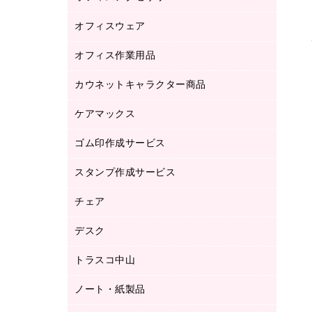
品）
オフィスウェア
オフィスアクセサリー
研究・環境管理用品
オフィス作業用品
アウター
ブラウス・シャツ
カウネットキャラクター商品
ペット用品
医療・介護・ワーキングウェア
作業用手袋
ケアマックス
カウネットキャラクター商品
作業用雑貨
ゴム印作成サービス
医療・介護用品（食品・飲料・食添製
倉庫収納用品
品）
台車・脚立
スタンプ作成サービス
ゴム印作成サービス
園芸用品
ゴム印（フリーサイズ印）作成サービス
チェア
カウネットスタンプ作成サービス
工場用品
ゴム印（一行印）作成サービス
シヤチハタスタンプ作成サービス
デスク
オフィスチェア
梱包用テープ
ミーティングチェア
梱包用品
トラスコ中山
カウンター
応接イス・ベンチ
結束用品
デスク
ノート・紙製品
建築・作業用品
防災用備蓄食品・飲料
ミーティングテーブル
研究・環境管理用品