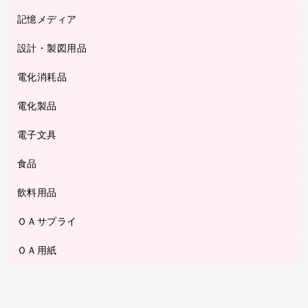
ステープル針
高島屋
キッチン用品
３０穴リフィル・３０穴インデックス
記憶メディア
シャープペンシル
スプレーのり クリーナー
カウネットギフト
ゴミ袋
Ｚ式ファイル
シャープペンシル用替芯
セロハンテープ
設計・製図用品
ブルーレイディスク
スポーツ・レジャー用品
ホワイトボード用マーカー
テープのり
メディア収納用品
スリッパ・サンダル・シューズ
電化消耗品
設計・製図用品
ボールペン用替芯
テープカッター
ＣＤ－Ｒ
タオル・アメニティ用品
ボールペン（ゲルインク）
電化製品
アルバム
デスクトレー
ＣＤ－ＲＷ
ダストボックス
ボールペン（油性）
デスクライト
デスクマット
ＤＶＤ
電子文具
その他電化製品
ティッシュペーパー
マーキングペン（水性）
フィルム・カメラ用品
パンチ
キッチン・調理家電
トイレットペーパー
食品
その他電子文具
マーキングペン（油性）
乾電池・充電池
ファスナーつづり紐
掃除機・クリーナー
トイレ用品
ラベルテープ
万年筆
懐中電灯・ライト
飲料用品
菓子
フロアケース
空調・季節家電
トイレ用洗剤
ラベルライター
修正テープ
電球・蛍光灯
食品
ブックエンド／ブックスタンド
ＡＶ機器・アクセサリー
ＯＡサプライ
お茶備品
ハンドソープ・石鹸
電卓
修正液・修正ペン
メッシュケース／ペンケース
ＯＡタップ／延長コード
インスタントコーヒー
ペーパータオル
ＯＡ用紙
インクカートリッジ
消しゴム
メンディングテープ
コーヒーメーカー・備品
台所用洗剤
コピートナー
筆ペン
その他コピー用紙・プリンタ用紙
ラベル類
ソフトドリンク
掃除用品
トナーカートリッジ
蛍光マーカー
インクジェットプリンタ用紙
レターケース
ミネラルウォーター