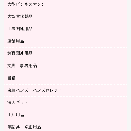
マウス
クリヤーホルダー
ラミネートフィルム
大型ビジネスマシン
その他収納
レーザープリンタ／複合機
医療関連用品
マウスパッド
コンピュータ用ファイル
レーザーポインター
ロッカー・下駄箱
電話機
感染症対策用品
大型電化製品
プリンタ
各種ケーブル
パイプ式ファイル
大型シュレッダー（共配）
保管庫・書庫
ＵＳＢメモリ
感染症対策用品（食品・飲料・食添製品）
ＨＤＤ／ＳＳＤ
ファイルボックス
工事関連用品
テレビ・ＡＶ機器
ＯＨＰ用品
金庫
ＬＡＮケーブル
フォルダー
冷蔵庫・キッチン・調理家電
店舗用品
屋外用品
ＯＡクリーナー／エアダスター
フラットファイル
工事関連用品
教育関連用品
カウンター／お会計用品
ＯＡフィルター
リングファイル
サイン・看板用品
ＵＳＢハブ／ＵＳＢアクセサリー
レターファイル
文具・事務用品
教育関連用品
ディスプレイ用品
収納保存用品
書籍
その他文具
レジ・ポリ袋
名刺整理用品
はさみ
店舗運営用品
東急ハンズ ハンズセレクト
パソコンソフト
持ち出しファイル
カッター
紙手提げ袋
板目表紙・綴込表紙
法人ギフト
東急ハンズ
クリップ
陳列什器
統一伝票用ファイル
スティックのり
生活用品
カウネットギフト
ＰＯＰ用品
背幅が伸びるファイル
ステープラー本体
カウネットギフト（食品・飲料）
筆記具・修正用品
その他雑貨
２穴リフィル・２穴インデックス