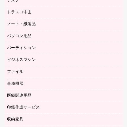
デスク
オフィスチェア
梱包用テープ
ミーティングチェア
梱包用品
トラスコ中山
カウンター
応接イス・ベンチ
結束用品
デスク
ノート・紙製品
建築・作業用品
防災用備蓄食品・飲料
ミーティングテーブル
研究・環境管理用品
パソコン用品
ノート
防災用品
バインダーノート
養生用品
パーティション
キーボード／テンキー
ルーズリーフ
スマートフォン／モバイル周辺機器
ビジネスマシン
パーティション
伝票
セキュリティ用品
ホワイトボード・黒板
典礼用品
ファイル
インクジェットプリンタ／複合機
ディスプレイモニター
各種用紙
コピー機
ネットワーク／ＬＡＮアクセサリー
事務機器
その他ファイル
封筒
スキャナー
ネットワーク／ＬＡＮ機器
カードケース
医療関連用品
シュレッダ
帳簿
デジタルカメラ
パソコンアクセサリー
クリップボード
タイムカード
慶弔用品
ファクシミリ
印鑑作成サービス
介護用品
パソコンバッグ／収納用品
クリヤーブック（固定式）
タイムレコーダー
粘着メモ
プロジェクタ
使い捨て手袋
パソコン周辺機器
クリヤーブック（差替式）
収納家具
印鑑作成サービス
ラミネータ
額縁
メモリーカード
保健用品