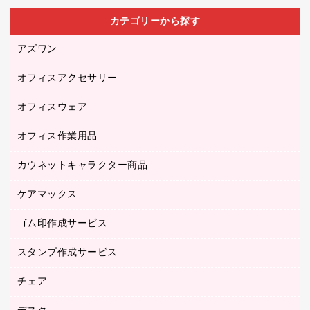
カテゴリーから探す
アズワン
オフィスアクセサリー
医療・介護用品（食品・飲料・食添製品）
研究・環境管理用品
オフィスウェア
オフィスアクセサリー
オフィス作業用品
アウター
ブラウス・シャツ
カウネットキャラクター商品
ペット用品
医療・介護・ワーキングウェア
作業用手袋
ケアマックス
カウネットキャラクター商品
作業用雑貨
ゴム印作成サービス
医療・介護用品（食品・飲料・食添製品）
倉庫収納用品
台車・脚立
スタンプ作成サービス
ゴム印作成サービス
園芸用品
ゴム印（フリーサイズ印）作成サービス
チェア
カウネットスタンプ作成サービス
工場用品
ゴム印（一行印）作成サービス
シヤチハタスタンプ作成サービス