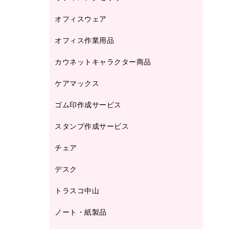
品）
オフィスウェア
オフィスアクセサリー
研究・環境管理用品
オフィス作業用品
アウター
ブラウス・シャツ
カウネットキャラクター商品
ペット用品
医療・介護・ワーキングウェア
作業用手袋
ケアマックス
カウネットキャラクター商品
作業用雑貨
ゴム印作成サービス
医療・介護用品（食品・飲料・食添製
倉庫収納用品
品）
台車・脚立
スタンプ作成サービス
ゴム印作成サービス
園芸用品
ゴム印（フリーサイズ印）作成サービス
チェア
カウネットスタンプ作成サービス
工場用品
ゴム印（一行印）作成サービス
シヤチハタスタンプ作成サービス
デスク
オフィスチェア
梱包用テープ
ミーティングチェア
梱包用品
トラスコ中山
カウンター
応接イス・ベンチ
結束用品
デスク
ノート・紙製品
建築・作業用品
防災用備蓄食品・飲料
ミーティングテーブル
研究・環境管理用品