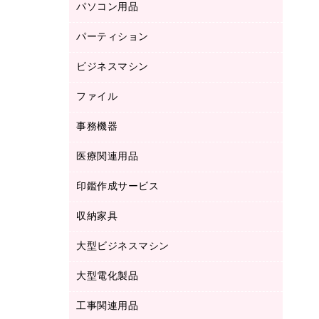
パソコン用品
ノート
防災用品
バインダーノート
養生用品
パーティション
キーボード／テンキー
ルーズリーフ
スマートフォン／モバイル周辺機器
ビジネスマシン
パーティション
伝票
セキュリティ用品
ホワイトボード・黒板
典礼用品
ファイル
インクジェットプリンタ／複合機
ディスプレイモニター
各種用紙
コピー機
ネットワーク／ＬＡＮアクセサリー
事務機器
その他ファイル
封筒
スキャナー
ネットワーク／ＬＡＮ機器
カードケース
医療関連用品
シュレッダ
帳簿
デジタルカメラ
パソコンアクセサリー
クリップボード
タイムカード
慶弔用品
ファクシミリ
印鑑作成サービス
介護用品
パソコンバッグ／収納用品
クリヤーブック（固定式）
タイムレコーダー
粘着メモ
プロジェクタ
使い捨て手袋
パソコン周辺機器
クリヤーブック（差替式）
収納家具
印鑑作成サービス
ラミネータ
額縁
メモリーカード
保健用品
マウス
クリヤーホルダー
ラミネートフィルム
大型ビジネスマシン
その他収納
レーザープリンタ／複合機
医療関連用品
マウスパッド
コンピュータ用ファイル
レーザーポインター
ロッカー・下駄箱
電話機
感染症対策用品
大型電化製品
プリンタ
各種ケーブル
パイプ式ファイル
大型シュレッダー（共配）
保管庫・書庫
ＵＳＢメモリ
感染症対策用品（食品・飲料・食添製
ＨＤＤ／ＳＳＤ
ファイルボックス
工事関連用品
テレビ・ＡＶ機器
ＯＨＰ用品
品）
金庫