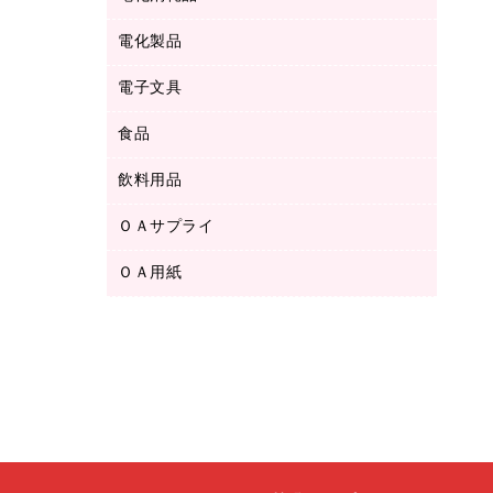
ボールペン用替芯
テープカッター
ＣＤ－Ｒ
タオル・アメニティ用品
ボールペン（ゲルインク）
電化製品
アルバム
デスクトレー
ＣＤ－ＲＷ
ダストボックス
ボールペン（油性）
デスクライト
デスクマット
ＤＶＤ
電子文具
その他電化製品
ティッシュペーパー
マーキングペン（水性）
フィルム・カメラ用品
パンチ
キッチン・調理家電
トイレットペーパー
食品
その他電子文具
マーキングペン（油性）
乾電池・充電池
ファスナーつづり紐
掃除機・クリーナー
トイレ用品
ラベルテープ
万年筆
懐中電灯・ライト
飲料用品
菓子
フロアケース
空調・季節家電
トイレ用洗剤
ラベルライター
修正テープ
電球・蛍光灯
食品
ブックエンド／ブックスタンド
ＡＶ機器・アクセサリー
ＯＡサプライ
お茶備品
ハンドソープ・石鹸
電卓
修正液・修正ペン
メッシュケース／ペンケース
ＯＡタップ／延長コード
インスタントコーヒー
ペーパータオル
ＯＡ用紙
インクカートリッジ
消しゴム
メンディングテープ
コーヒーメーカー・備品
台所用洗剤
コピートナー
筆ペン
その他コピー用紙・プリンタ用紙
ラベル類
ソフトドリンク
掃除用品
トナーカートリッジ
蛍光マーカー
インクジェットプリンタ用紙
レターケース
ミネラルウォーター
掃除用洗剤
ファクシミリトナー
鉛筆
コピー用紙
レタートレー
ミルク・シュガー
殺虫剤
プリンタ用リボン
ハガキ用紙
両面テープ
レギュラーコーヒー
洗濯用品
リサイクルインクカートリッジ
ファクシミリ用紙
保管・整理用品
医薬部外品
洗濯用洗剤
リサイクルトナー（プール方式）
プロッター用紙
備品／小物ケース