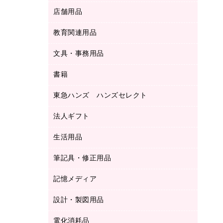
ＬＡＮケーブル
フォルダー
冷蔵庫・キッチン・調理家電
店舗用品
屋外用品
ＯＡクリーナー／エアダスター
フラットファイル
工事関連用品
教育関連用品
カウンター／お会計用品
ＯＡフィルター
リングファイル
サイン・看板用品
ＵＳＢハブ／ＵＳＢアクセサリー
レターファイル
文具・事務用品
教育関連用品
ディスプレイ用品
収納保存用品
書籍
その他文具
レジ・ポリ袋
名刺整理用品
はさみ
店舗運営用品
東急ハンズ ハンズセレクト
パソコンソフト
持ち出しファイル
カッター
紙手提げ袋
板目表紙・綴込表紙
法人ギフト
東急ハンズ
クリップ
陳列什器
統一伝票用ファイル
スティックのり
生活用品
カウネットギフト
ＰＯＰ用品
背幅が伸びるファイル
ステープラー本体
カウネットギフト（食品・飲料）
筆記具・修正用品
その他雑貨
２穴リフィル・２穴インデックス
ステープル針
高島屋
キッチン用品
３０穴リフィル・３０穴インデックス
記憶メディア
シャープペンシル
スプレーのり クリーナー
カウネットギフト
ゴミ袋
Ｚ式ファイル
シャープペンシル用替芯
セロハンテープ
設計・製図用品
ブルーレイディスク
スポーツ・レジャー用品
ホワイトボード用マーカー
テープのり
メディア収納用品
スリッパ・サンダル・シューズ
電化消耗品
設計・製図用品