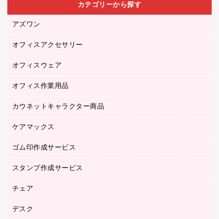
カテゴリーから探す
アズワン
オフィスアクセサリー
医療・介護用品（食品・飲料・食添製品）
研究・環境管理用品
オフィスウェア
オフィスアクセサリー
オフィス作業用品
アウター
ブラウス・シャツ
カウネットキャラクター商品
ペット用品
医療・介護・ワーキングウェア
作業用手袋
ケアマックス
カウネットキャラクター商品
作業用雑貨
ゴム印作成サービス
医療・介護用品（食品・飲料・食添製品）
倉庫収納用品
台車・脚立
スタンプ作成サービス
ゴム印作成サービス
園芸用品
ゴム印（フリーサイズ印）作成サービス
チェア
カウネットスタンプ作成サービス
工場用品
ゴム印（一行印）作成サービス
シヤチハタスタンプ作成サービス
デスク
オフィスチェア
梱包用テープ