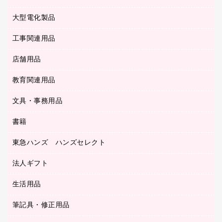
レーザープリンタ／複合機
医療関連用品
マウスパッド
コンピュータ用ファイル
レーザーポインター
ロッカー・下駄箱
電話機
感染症対策用品
大型電化製品
プリンタ
各種ケーブル
パイプ式ファイル
大型シュレッダー（共配）
保管庫・書庫
ＵＳＢメモリ
感染症対策用品（食品・飲料・食添製品）
ＨＤＤ／ＳＳＤ
ファイルボックス
工事関連用品
テレビ・ＡＶ機器
ＯＨＰ用品
金庫
ＬＡＮケーブル
フォルダー
冷蔵庫・キッチン・調理家電
店舗用品
屋外用品
ＯＡクリーナー／エアダスター
フラットファイル
工事関連用品
教育関連用品
カウンター／お会計用品
ＯＡフィルター
リングファイル
サイン・看板用品
ＵＳＢハブ／ＵＳＢアクセサリー
レターファイル
文具・事務用品
教育関連用品
ディスプレイ用品
収納保存用品
書籍
その他文具
レジ・ポリ袋
名刺整理用品
はさみ
店舗運営用品
東急ハンズ ハンズセレクト
パソコンソフト
持ち出しファイル
カッター
紙手提げ袋
板目表紙・綴込表紙
法人ギフト
東急ハンズ
クリップ
陳列什器
統一伝票用ファイル
スティックのり
生活用品
カウネットギフト
ＰＯＰ用品
背幅が伸びるファイル
ステープラー本体
カウネットギフト（食品・飲料）
筆記具・修正用品
その他雑貨
２穴リフィル・２穴インデックス
ステープル針
高島屋
キッチン用品
３０穴リフィル・３０穴インデックス