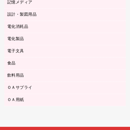
記憶メディア
シャープペンシル
スプレーのり クリーナー
カウネットギフト
ゴミ袋
Ｚ式ファイル
シャープペンシル用替芯
セロハンテープ
設計・製図用品
ブルーレイディスク
スポーツ・レジャー用品
ホワイトボード用マーカー
テープのり
メディア収納用品
スリッパ・サンダル・シューズ
電化消耗品
設計・製図用品
ボールペン用替芯
テープカッター
ＣＤ－Ｒ
タオル・アメニティ用品
ボールペン（ゲルインク）
電化製品
アルバム
デスクトレー
ＣＤ－ＲＷ
ダストボックス
ボールペン（油性）
デスクライト
デスクマット
ＤＶＤ
電子文具
その他電化製品
ティッシュペーパー
マーキングペン（水性）
フィルム・カメラ用品
パンチ
キッチン・調理家電
トイレットペーパー
食品
その他電子文具
マーキングペン（油性）
乾電池・充電池
ファスナーつづり紐
掃除機・クリーナー
トイレ用品
ラベルテープ
万年筆
懐中電灯・ライト
飲料用品
菓子
フロアケース
空調・季節家電
トイレ用洗剤
ラベルライター
修正テープ
電球・蛍光灯
食品
ブックエンド／ブックスタンド
ＡＶ機器・アクセサリー
ＯＡサプライ
お茶備品
ハンドソープ・石鹸
電卓
修正液・修正ペン
メッシュケース／ペンケース
ＯＡタップ／延長コード
インスタントコーヒー
ペーパータオル
ＯＡ用紙
インクカートリッジ
消しゴム
メンディングテープ
コーヒーメーカー・備品
台所用洗剤
コピートナー
筆ペン
その他コピー用紙・プリンタ用紙
ラベル類
ソフトドリンク
掃除用品
トナーカートリッジ
蛍光マーカー
インクジェットプリンタ用紙
レターケース
ミネラルウォーター
掃除用洗剤
ファクシミリトナー
鉛筆