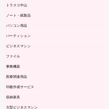
ミーティングチェア
梱包用品
トラスコ中山
カウンター
応接イス・ベンチ
結束用品
デスク
ノート・紙製品
建築・作業用品
防災用備蓄食品・飲料
ミーティングテーブル
研究・環境管理用品
パソコン用品
ノート
防災用品
バインダーノート
養生用品
パーティション
キーボード／テンキー
ルーズリーフ
スマートフォン／モバイル周辺機器
ビジネスマシン
パーティション
伝票
セキュリティ用品
ホワイトボード・黒板
典礼用品
ファイル
インクジェットプリンタ／複合機
ディスプレイモニター
各種用紙
コピー機
ネットワーク／ＬＡＮアクセサリー
事務機器
その他ファイル
封筒
スキャナー
ネットワーク／ＬＡＮ機器
カードケース
医療関連用品
シュレッダ
帳簿
デジタルカメラ
パソコンアクセサリー
クリップボード
タイムカード
慶弔用品
ファクシミリ
印鑑作成サービス
介護用品
パソコンバッグ／収納用品
クリヤーブック（固定式）
タイムレコーダー
粘着メモ
プロジェクタ
使い捨て手袋
パソコン周辺機器
クリヤーブック（差替式）
収納家具
印鑑作成サービス
ラミネータ
額縁
メモリーカード
保健用品
マウス
クリヤーホルダー
ラミネートフィルム
大型ビジネスマシン
その他収納