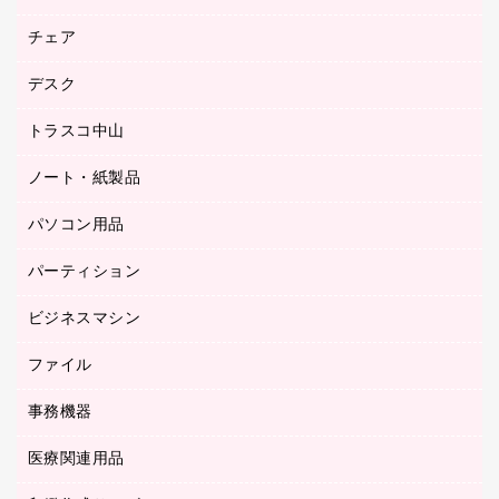
園芸用品
ゴム印（フリーサイズ印）作成サービス
チェア
カウネットスタンプ作成サービス
工場用品
ゴム印（一行印）作成サービス
シヤチハタスタンプ作成サービス
デスク
オフィスチェア
梱包用テープ
ミーティングチェア
梱包用品
トラスコ中山
カウンター
応接イス・ベンチ
結束用品
デスク
ノート・紙製品
建築・作業用品
防災用備蓄食品・飲料
ミーティングテーブル
研究・環境管理用品
パソコン用品
ノート
防災用品
バインダーノート
養生用品
パーティション
キーボード／テンキー
ルーズリーフ
スマートフォン／モバイル周辺機器
ビジネスマシン
パーティション
伝票
セキュリティ用品
ホワイトボード・黒板
典礼用品
ファイル
インクジェットプリンタ／複合機
ディスプレイモニター
各種用紙
コピー機
ネットワーク／ＬＡＮアクセサリー
事務機器
その他ファイル
封筒
スキャナー
ネットワーク／ＬＡＮ機器
カードケース
医療関連用品
シュレッダ
帳簿
デジタルカメラ
パソコンアクセサリー
クリップボード
タイムカード