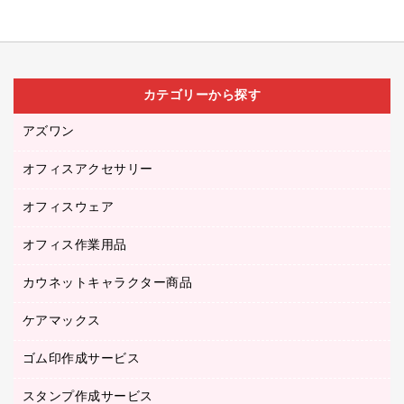
カテゴリーから探す
アズワン
オフィスアクセサリー
医療・介護用品（食品・飲料・食添製品）
研究・環境管理用品
オフィスウェア
オフィスアクセサリー
オフィス作業用品
アウター
ブラウス・シャツ
カウネットキャラクター商品
ペット用品
医療・介護・ワーキングウェア
作業用手袋
ケアマックス
カウネットキャラクター商品
作業用雑貨
ゴム印作成サービス
医療・介護用品（食品・飲料・食添製品）
倉庫収納用品
台車・脚立
スタンプ作成サービス
ゴム印作成サービス