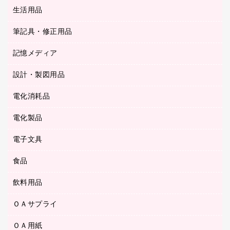
統一伝票用ファイル
スティックのり
生活用品
カウネットギフト
ＰＯＰ用品
背幅が伸びるファイル
ステープラー本体
カウネットギフト（食品・飲料）
筆記具・修正用品
その他雑貨
２穴リフィル・２穴インデックス
ステープル針
高島屋
キッチン用品
３０穴リフィル・３０穴インデックス
記憶メディア
シャープペンシル
スプレーのり クリーナー
カウネットギフト
ゴミ袋
Ｚ式ファイル
シャープペンシル用替芯
セロハンテープ
設計・製図用品
ブルーレイディスク
スポーツ・レジャー用品
ホワイトボード用マーカー
テープのり
メディア収納用品
スリッパ・サンダル・シューズ
電化消耗品
設計・製図用品
ボールペン用替芯
テープカッター
ＣＤ－Ｒ
タオル・アメニティ用品
ボールペン（ゲルインク）
電化製品
アルバム
デスクトレー
ＣＤ－ＲＷ
ダストボックス
ボールペン（油性）
デスクライト
デスクマット
ＤＶＤ
電子文具
その他電化製品
ティッシュペーパー
マーキングペン（水性）
フィルム・カメラ用品
パンチ
キッチン・調理家電
トイレットペーパー
食品
その他電子文具
マーキングペン（油性）
乾電池・充電池
ファスナーつづり紐
掃除機・クリーナー
トイレ用品
ラベルテープ
万年筆
懐中電灯・ライト
飲料用品
菓子
フロアケース
空調・季節家電
トイレ用洗剤
ラベルライター
修正テープ
電球・蛍光灯
食品
ブックエンド／ブックスタンド
ＡＶ機器・アクセサリー
ＯＡサプライ
お茶備品
ハンドソープ・石鹸
電卓
修正液・修正ペン
メッシュケース／ペンケース
ＯＡタップ／延長コード
インスタントコーヒー
ペーパータオル
ＯＡ用紙
インクカートリッジ
消しゴム