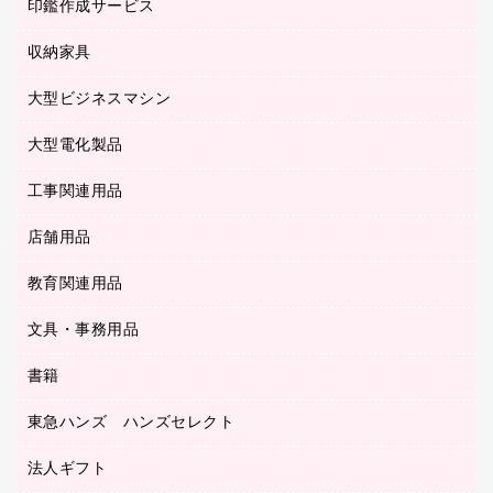
慶弔用品
ファクシミリ
印鑑作成サービス
介護用品
パソコンバッグ／収納用品
クリヤーブック（固定式）
タイムレコーダー
粘着メモ
プロジェクタ
使い捨て手袋
パソコン周辺機器
クリヤーブック（差替式）
収納家具
印鑑作成サービス
ラミネータ
額縁
メモリーカード
保健用品
マウス
クリヤーホルダー
ラミネートフィルム
大型ビジネスマシン
その他収納
レーザープリンタ／複合機
医療関連用品
マウスパッド
コンピュータ用ファイル
レーザーポインター
ロッカー・下駄箱
電話機
感染症対策用品
大型電化製品
プリンタ
各種ケーブル
パイプ式ファイル
大型シュレッダー（共配）
保管庫・書庫
ＵＳＢメモリ
感染症対策用品（食品・飲料・食添製品）
ＨＤＤ／ＳＳＤ
ファイルボックス
工事関連用品
テレビ・ＡＶ機器
ＯＨＰ用品
金庫
ＬＡＮケーブル
フォルダー
冷蔵庫・キッチン・調理家電
店舗用品
屋外用品
ＯＡクリーナー／エアダスター
フラットファイル
工事関連用品
教育関連用品
カウンター／お会計用品
ＯＡフィルター
リングファイル
サイン・看板用品
ＵＳＢハブ／ＵＳＢアクセサリー
レターファイル
文具・事務用品
教育関連用品
ディスプレイ用品
収納保存用品
書籍
その他文具
レジ・ポリ袋
名刺整理用品
はさみ
店舗運営用品
東急ハンズ ハンズセレクト
パソコンソフト
持ち出しファイル
カッター
紙手提げ袋
板目表紙・綴込表紙
法人ギフト
東急ハンズ
クリップ
陳列什器