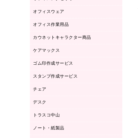
品）
オフィスウェア
オフィスアクセサリー
研究・環境管理用品
オフィス作業用品
アウター
ブラウス・シャツ
カウネットキャラクター商品
ペット用品
医療・介護・ワーキングウェア
作業用手袋
ケアマックス
カウネットキャラクター商品
作業用雑貨
ゴム印作成サービス
医療・介護用品（食品・飲料・食添製
倉庫収納用品
品）
台車・脚立
スタンプ作成サービス
ゴム印作成サービス
園芸用品
ゴム印（フリーサイズ印）作成サービス
チェア
カウネットスタンプ作成サービス
工場用品
ゴム印（一行印）作成サービス
シヤチハタスタンプ作成サービス
デスク
オフィスチェア
梱包用テープ
ミーティングチェア
梱包用品
トラスコ中山
カウンター
応接イス・ベンチ
結束用品
デスク
ノート・紙製品
建築・作業用品
防災用備蓄食品・飲料
ミーティングテーブル
研究・環境管理用品