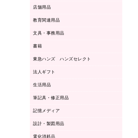
ＬＡＮケーブル
フォルダー
冷蔵庫・キッチン・調理家電
店舗用品
屋外用品
ＯＡクリーナー／エアダスター
フラットファイル
工事関連用品
教育関連用品
カウンター／お会計用品
ＯＡフィルター
リングファイル
サイン・看板用品
ＵＳＢハブ／ＵＳＢアクセサリー
レターファイル
文具・事務用品
教育関連用品
ディスプレイ用品
収納保存用品
書籍
その他文具
レジ・ポリ袋
名刺整理用品
はさみ
店舗運営用品
東急ハンズ ハンズセレクト
パソコンソフト
持ち出しファイル
カッター
紙手提げ袋
板目表紙・綴込表紙
法人ギフト
東急ハンズ
クリップ
陳列什器
統一伝票用ファイル
スティックのり
生活用品
カウネットギフト
ＰＯＰ用品
背幅が伸びるファイル
ステープラー本体
カウネットギフト（食品・飲料）
筆記具・修正用品
その他雑貨
２穴リフィル・２穴インデックス
ステープル針
高島屋
キッチン用品
３０穴リフィル・３０穴インデックス
記憶メディア
シャープペンシル
スプレーのり クリーナー
カウネットギフト
ゴミ袋
Ｚ式ファイル
シャープペンシル用替芯
セロハンテープ
設計・製図用品
ブルーレイディスク
スポーツ・レジャー用品
ホワイトボード用マーカー
テープのり
メディア収納用品
スリッパ・サンダル・シューズ
電化消耗品
設計・製図用品