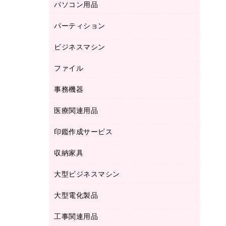
パソコン用品
ノート
防災用品
バインダーノート
養生用品
パーティション
キーボード／テンキー
ルーズリーフ
スマートフォン／モバイル周辺機器
ビジネスマシン
パーティション
伝票
セキュリティ用品
ホワイトボード・黒板
典礼用品
ファイル
インクジェットプリンタ／複合機
ディスプレイモニター
各種用紙
コピー機
ネットワーク／ＬＡＮアクセサリー
事務機器
その他ファイル
封筒
スキャナー
ネットワーク／ＬＡＮ機器
カードケース
医療関連用品
シュレッダ
帳簿
デジタルカメラ
パソコンアクセサリー
クリップボード
タイムカード
慶弔用品
ファクシミリ
印鑑作成サービス
介護用品
パソコンバッグ／収納用品
クリヤーブック（固定式）
タイムレコーダー
粘着メモ
プロジェクタ
使い捨て手袋
パソコン周辺機器
クリヤーブック（差替式）
収納家具
印鑑作成サービス
ラミネータ
額縁
メモリーカード
保健用品
マウス
クリヤーホルダー
ラミネートフィルム
大型ビジネスマシン
その他収納
レーザープリンタ／複合機
医療関連用品
マウスパッド
コンピュータ用ファイル
レーザーポインター
ロッカー・下駄箱
電話機
感染症対策用品
大型電化製品
プリンタ
各種ケーブル
パイプ式ファイル
大型シュレッダー（共配）
保管庫・書庫
ＵＳＢメモリ
感染症対策用品（食品・飲料・食添製
ＨＤＤ／ＳＳＤ
ファイルボックス
工事関連用品
テレビ・ＡＶ機器
ＯＨＰ用品
品）
金庫