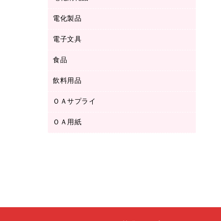
ボールペン用替芯
テープカッター
ＣＤ－Ｒ
タオル・アメニティ用品
ボールペン（ゲルインク）
電化製品
アルバム
デスクトレー
ＣＤ－ＲＷ
ダストボックス
ボールペン（油性）
デスクライト
デスクマット
ＤＶＤ
電子文具
その他電化製品
ティッシュペーパー
マーキングペン（水性）
フィルム・カメラ用品
パンチ
キッチン・調理家電
トイレットペーパー
食品
その他電子文具
マーキングペン（油性）
乾電池・充電池
ファスナーつづり紐
掃除機・クリーナー
トイレ用品
ラベルテープ
万年筆
懐中電灯・ライト
飲料用品
菓子
フロアケース
空調・季節家電
トイレ用洗剤
ラベルライター
修正テープ
電球・蛍光灯
食品
ブックエンド／ブックスタンド
ＡＶ機器・アクセサリー
ＯＡサプライ
お茶備品
ハンドソープ・石鹸
電卓
修正液・修正ペン
メッシュケース／ペンケース
ＯＡタップ／延長コード
インスタントコーヒー
ペーパータオル
ＯＡ用紙
インクカートリッジ
消しゴム
メンディングテープ
コーヒーメーカー・備品
台所用洗剤
コピートナー
筆ペン
その他コピー用紙・プリンタ用紙
ラベル類
ソフトドリンク
掃除用品
トナーカートリッジ
蛍光マーカー
インクジェットプリンタ用紙
レターケース
ミネラルウォーター
掃除用洗剤
ファクシミリトナー
鉛筆
コピー用紙
レタートレー
ミルク・シュガー
殺虫剤
プリンタ用リボン
ハガキ用紙
両面テープ
レギュラーコーヒー
洗濯用品
リサイクルインクカートリッジ
ファクシミリ用紙
保管・整理用品
医薬部外品
洗濯用洗剤
リサイクルトナー（プール方式）
プロッター用紙
備品／小物ケース